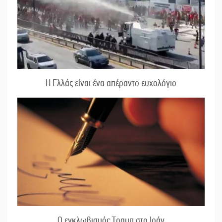
Η Ελλάς είναι ένα απέραντο ευχολόγιο
Ο εγκλωβισμός Τραμπ στο Ιράν