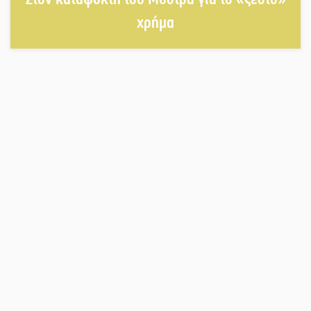
χρήμα
«Ανοιχτή Πόλη» απόψε η Σπάρτη
«ξεκλειδώνει» αγορά και
ψυχαγωγία
«Θέρισε» η άσφαλτος και τον Ιούλιο
στην Πελοπόννησο
Βράβευσε τον Π. Καρρά ο ΑΟ
Κροκεών
Τα μετάλλια των Λακωνόπουλων
στην Ταιβάν