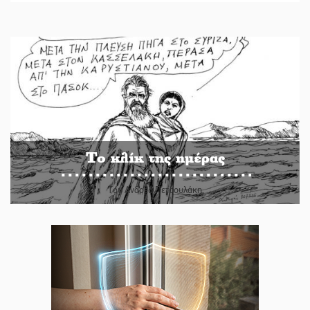
Το κλίκ της ημέρας
Του Ανδρέα Πετρουλάκη