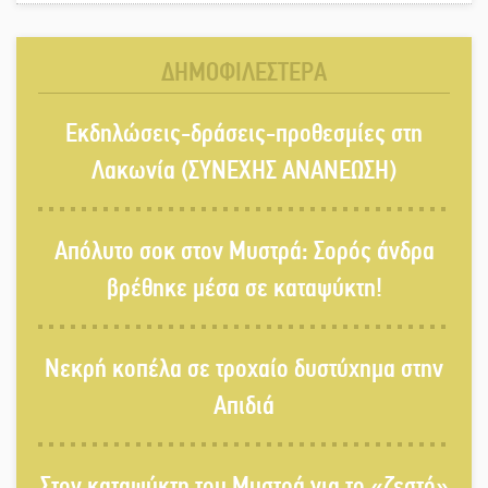
ξεσκέπασε η Αστυνομία
ΔΗΜΟΦΙΛΕΣΤΕΡΑ
Μπαρόκ μελωδίες κάτω από την
Εκδηλώσεις-δράσεις-προθεσμίες στη
αυγουστιάτικη πανσέληνο της
Μονεμβασιάς
Λακωνία (ΣΥΝΕΧΗΣ ΑΝΑΝΕΩΣΗ)
Διακοπή ρεύματος στο Έλος
Απόλυτο σοκ στον Μυστρά: Σορός άνδρα
βρέθηκε μέσα σε καταψύκτη!
Στο Γύθειο η Άντζελα Γκερέκου
Νεκρή κοπέλα σε τροχαίο δυστύχημα στην
Απιδιά
Νταλίκα έπεσε σε γκρεμό στον
Στον καταψύκτη του Μυστρά για το «ζεστό»
Κλαδά: Νεκρός ο 48χρονος οδηγός