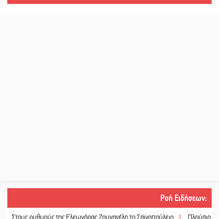
Ροή Ειδήσεων
:
 ρυθμούς της Ελεωνόρας Ζουγανέλη το Σαϊνοπούλειο
||
Πλούσιο πολιτιστικό