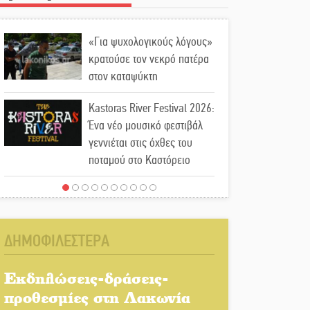
«Για ψυχολογικούς λόγους»
κρατούσε τον νεκρό πατέρα
στον καταψύκτη
Kastoras River Festival 2026:
Ένα νέο μουσικό φεστιβάλ
γεννιέται στις όχθες του
ποταμού στο Καστόρειο
Τα ζάρια παίρνουν «φωτιά»
στην Άρνα: Στήνεται το 3ο
Τουρνουά Τάβλι
ΔΗΜΟΦΙΛΕΣΤΕΡΑ
Αυθεντικό γλέντι με «Γιορτή
Βραστού» στη Σοχά
Εκδηλώσεις-δράσεις-
προθεσμίες στη Λακωνία