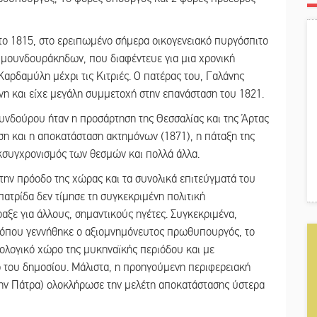
το 1815, στο ερειπωμένο σήμερα οικογενειακό πυργόσπιτο
ουμουνδουράκηδων, που διαφέντευε για μια χρονική
Καρδαμύλη μέχρι τις Κιτριές. Ο πατέρας του, Γαλάνης
 και είχε μεγάλη συμμετοχή στην επανάσταση του 1821.
νδούρου ήταν η προσάρτηση της Θεσσαλίας και της Άρτας
ση και η αποκατάσταση ακτημόνων (1871), η πάταξη της
εκσυγχρονισμός των θεσμών και πολλά άλλα.
την πρόοδο της χώρας και τα συνολικά επιτεύγματά του
πατρίδα δεν τίμησε τη συγκεκριμένη πολιτική
αξε για άλλους, σημαντικούς ηγέτες. Συγκεκριμένα,
 όπου γεννήθηκε ο αξιομνημόνευτος πρωθυπουργός, το
ιολογικό χώρο της μυκηναϊκής περιόδου και με
ρ του δημοσίου. Μάλιστα, η προηγούμενη περιφερειακή
ην Πάτρα) ολοκλήρωσε την μελέτη αποκατάστασης ύστερα