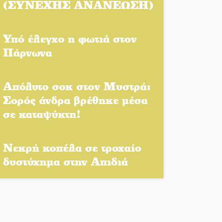
(ΣΥΝΕΧΗΣ ΑΝΑΝΕΩΣΗ)
Το τελεφερίκ της
Μονεμβασιάς στο τραπέζι
του δημόσιου διαλόγου
Υπό έλεγχο η φωτιά στον
Πάρνωνα
Πολιτισμός και παράδοση
δίνουν ραντεβού στην
Αγόριανη
Απόλυτο σοκ στον Μυστρά:
Σορός άνδρα βρέθηκε μέσα
Η Σοχά ετοιμάζεται για ένα
σε καταψύκτη!
δυναμικό καλοκαιρινό party
Διακοπή μαθημάτων στο
Νεκρή κοπέλα σε τροχαίο
Ματάλειο Κολυμβητήριο την
δυστύχημα στην Απιδιά
εβδομάδα του
Δεκαπενταύγουστου
Από Λιβύη είχαν ξεκινήσει οι
μετανάστες που