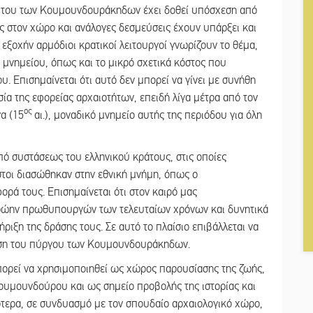
ιτου των Κουμουνδουράκηδων έχει δοθεί υπόσχεση από
ς στον χώρο και ανάλογες δεσμεύσεις έχουν υπάρξει και
 εξοχήν αρμόδιοι κρατικοί λειτουργοί γνωρίζουν το θέμα,
 μνημείου, όπως και το μικρό σχετικά κόστος που
ου. Επισημαίνεται ότι αυτό δεν μπορεί να γίνει με συνήθη
ία της εφορείας αρχαιοτήτων, επειδή λίγα μέτρα από τον
ος
α (15
αι.), μοναδικό μνημείο αυτής της περιόδου για όλη
από συστάσεως του ελληνικού κράτους, στις οποίες
τοι διασώθηκαν στην εθνική μνήμη, όπως ο
ορά τους. Επισημαίνεται ότι στον καιρό μας
 πρώην πρωθυπουργών των τελευταίων χρόνων και δυνητικά
τήριξη της δράσης τους. Σε αυτό το πλαίσιο επιβάλλεται να
ταση του πύργου των Κουμουνδουράκηδων.
ορεί να χρησιμοποιηθεί ως χώρος παρουσίασης της ζωής,
ουμουνδούρου και ως σημείο προβολής της ιστορίας και
κότερα, σε συνδυασμό με τον σπουδαίο αρχαιολογικό χώρο,