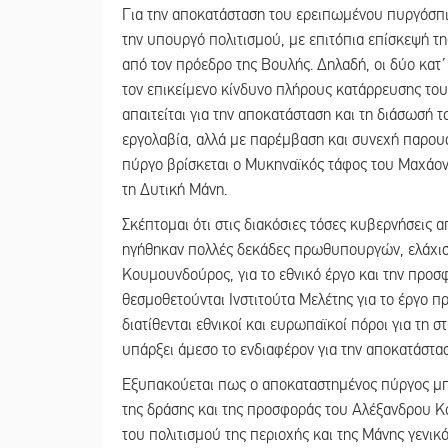
Για την αποκατάσταση του ερειπωμένου πυργόσπ
την υπουργό πολιτισμού, με επιτόπια επίσκεψή τη
από τον πρόεδρο της Βουλής. Δηλαδή, οι δύο κατ΄
τον επικείμενο κίνδυνο πλήρους κατάρρευσης του
απαιτείται για την αποκατάσταση και τη διάσωσή τ
εργολαβία, αλλά με παρέμβαση και συνεχή παρουσ
πύργο βρίσκεται ο Μυκηναϊκός τάφος του Μαχάον
τη Δυτική Μάνη.
Σκέπτομαι ότι στις διακόσιες τόσες κυβερνήσεις 
ηγήθηκαν πολλές δεκάδες πρωθυπουργών, ελάχισ
Κουμουνδούρος, για το εθνικό έργο και την προσφ
θεσμοθετούνται Ινστιτούτα Μελέτης για το έργο
διατίθενται εθνικοί και ευρωπαϊκοί πόροι για τη σ
υπάρξει άμεσο το ενδιαφέρον για την αποκατάσ
Εξυπακούεται πως ο αποκαταστημένος πύργος μπ
της δράσης και της προσφοράς του Αλέξανδρου Κ
του πολιτισμού της περιοχής και της Μάνης γενι