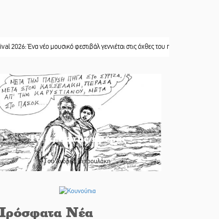
 Ένα νέο μουσικό φεστιβάλ γεννιέται στις όχθες του ποταμού στο Καστόρειο
||
Το κλίκ της ημέρας
Του Ανδρέα Πετρουλάκη
Πρόσφατα Νέα