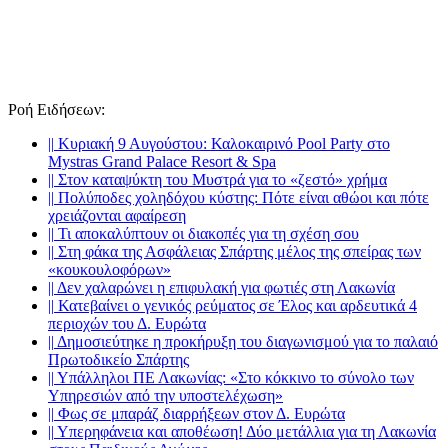
Ροή Ειδήσεων
:
||
Κυριακή 9 Αυγούστου: Καλοκαιρινό Pool Party στο
Mystras Grand Palace Resort & Spa
||
Στον καταψύκτη του Μυστρά για το «ζεστό» χρήμα
||
Πολύποδες χοληδόχου κύστης: Πότε είναι αθώοι και πότε
χρειάζονται αφαίρεση
||
Τι αποκαλύπτουν οι διακοπές για τη σχέση σου
||
Στη φάκα της Ασφάλειας Σπάρτης μέλος της σπείρας των
«κουκουλοφόρων»
||
Δεν χαλαρώνει η επιφυλακή για φωτιές στη Λακωνία
||
Κατεβαίνει ο γενικός ρεύματος σε Έλος και αρδευτικά 4
περιοχών του Δ. Ευρώτα
||
Δημοσιεύτηκε η προκήρυξη του διαγωνισμού για το παλαιό
Πρωτοδικείο Σπάρτης
||
Υπάλληλοι ΠΕ Λακωνίας: «Στο κόκκινο το σύνολο των
Υπηρεσιών από την υποστελέχωση»
||
Φως σε μπαράζ διαρρήξεων στον Δ. Ευρώτα
||
Υπερηφάνεια και αποθέωση! Δύο μετάλλια για τη Λακωνία