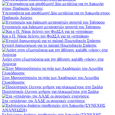
Υπερηφάνεια και αποθέωση! Δύο μετάλλια για τη Λακωνία στους
Παιδικούς Αγώνες
Εντοπισμός και διάσωση μεταναστών ανοιχτά του Ταίναρου
Και ο Π. Νίκας δείχνει τον ΦοΔΣΑ για τα «σπιτάκια»
Εντολή διαγωνισμού για το παλαιό Πρωτοδικείο Σπάρτης
Ασίστ στην εξωστρέφεια και την άθληση, καλάθι «νίκης» στα
Ανώγεια
Στον Μανουσόπουλο τα ηνία των Ακαδημιών του Λεωνίδα
Γλυκόβρυσης
Προληπτικός έλεγχος μνήμης για ηλικιωμένους στη Σκάλα
Στα «σπλάχνα» της ΑΑΔΕ οι αγροτικές ενισχύσεις
Εκδηλώσεις-δράσεις-προθεσμίες στη Λακωνία (ΣΥΝΕΧΗΣ