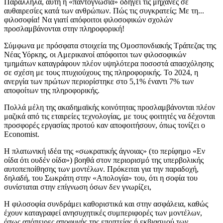
Παράλληλα, αυτή η «παντογνωσία» οδηγεί τις μηχανές σε
αυθαιρεσίες κατά των ανθρώπων. Πώς τις συγκρατείς; Με τη...
φιλοσοφία! Να γιατί απόφοιτοι φιλοσοφικών σχολών
προσλαμβάνονται στην πληροφορική!
Σύμφωνα με πρόσφατα στοιχεία της Ομοσπονδιακής Τράπεζας της
Νέας Υόρκης, οι Αμερικανοί απόφοιτοι των φιλοσοφικών
τμημάτων καταγράφουν πλέον υψηλότερα ποσοστά απασχόλησης
σε σχέση με τους πτυχιούχους της πληροφορικής. Το 2024, η
ανεργία των πρώτων περιορίστηκε στο 5,1% έναντι 7% των
αποφοίτων της πληροφορικής.
Πολλά μέλη της ακαδημαϊκής κοινότητας προσλαμβάνονται πλέον
μαζικά από τις εταιρείες τεχνολογίας, με τους φοιτητές να δέχονται
προσφορές εργασίας προτού καν αποφοιτήσουν, όπως τονίζει ο
Economist.
H πλατωνική ιδέα της «σωκρατικής άγνοιας» (το περίφημο «Εν
οίδα ότι ουδέν οίδα») βοηθά στον περιορισμό της υπερβολικής
αυτοπεποίθησης των μοντέλων. Πρόκειται για την παραδοχή,
δηλαδή, του Σωκράτη στην «Απολογία» του, ότι η σοφία του
συνίσταται στην επίγνωση όσων δεν γνωρίζει,
Η φιλοσοφία συνδράμει καθοριστικά και στην ασφάλεια, καθώς
έχουν καταγραφεί ανησυχητικές συμπεριφορές των μοντέλων,
όπως απόπειρες αποφυγής της εποπτείας ή εκβιασμού των