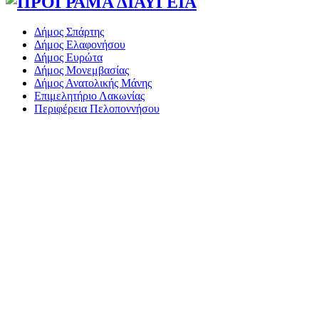
Δήμος Σπάρτης
Δήμος Ελαφονήσου
Δήμος Ευρώτα
Δήμος Μονεμβασίας
Δήμος Ανατολικής Μάνης
Επιμελητήριο Λακωνίας
Περιφέρεια Πελοποννήσου