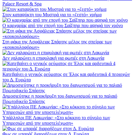
Palace Resort & Spa
Στον καταψύκτη του Μυστρά για το «ζεστό» χρήμα
Ο καρχαρίας από την εποχή του Σαίξπηρ που αψηφά τον χρόνο
Στη φάκα της Ασφάλειας Σπάρτης μέλος της σπείρας των
«κουκουλοφόρων»
Δεν χαλαρώνει η επιφυλακή για φωτιές στη Λακωνία
Κατεβαίνει ο γενικός ρεύματος σε Έλος και αρδευτικά 4 περιοχών
του Δ. Ευρώτα
Δημοσιεύτηκε η προκήρυξη του διαγωνισμού για το παλαιό
Πρωτοδικείο Σπάρτης
Υπάλληλοι ΠΕ Λακωνίας: «Στο κόκκινο το σύνολο των
Υπηρεσιών από την υποστελέχωση»
Φως σε μπαράζ διαρρήξεων στον Δ. Ευρώτα