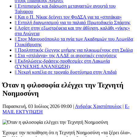
στους Παιδικούς Αγώνες
||
Εντοπισμός και διάσωση μεταναστών ανοιχτά του
Ταίναρου
||
Και ο Π. Νίκας δείχνει τον ΦοΔΣΑ για τα «σπιτάκια»
||
Εντολή διαγωνισμού για το παλαιό Πρωτοδικείο Σπάρτης
||
Ασίστ στην εξωστρέφεια και την άθληση, καλάθι «νίκης»
στα Ανώγεια
||
Στον Μανουσόπουλο τα ηνία των Ακαδημιών του Λεωνίδα
Γλυκόβρυσης
||
Προληπτικός έλεγχος μνήμης για ηλικιωμένους στη Σκάλα
||
Στα «σπλάχνα» της ΑΑΔΕ οι αγροτικές ενισχύσεις
||
Εκδηλώσεις-δράσεις-προθεσμίες στη Λακωνία
(ΣΥΝΕΧΗΣ ΑΝΑΝΕΩΣΗ)
||
Νεκρή κοπέλα σε τροχαίο δυστύχημα στην Απιδιά
Όταν η φιλοσοφία ελέγχει την Τεχνητή
Νοημοσύνη
Παρασκευή, 03 Ιούλιος 2026 09:00
|
Ανδρέας Χριστόπουλος
|
E-
MAIL
ΕΚΤΥΠΩΣΗ
Έχουμε την πεποίθηση ότι η Τεχνητή Νοημοσύνη «τα ξέρει όλα».