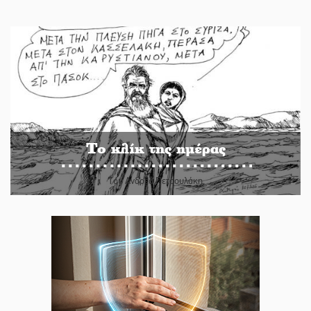
Το κλίκ της ημέρας
Του Ανδρέα Πετρουλάκη