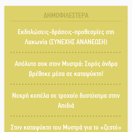
Δ. Σπάρτης;
ΔΗΜΟΦΙΛΕΣΤΕΡΑ
Δεκαπενταύγουστος στην Πετρίνα:
Εκδηλώσεις-δράσεις-προθεσμίες στη
Αντάμωμα με μουσική, χορό και
παράδοση
Λακωνία (ΣΥΝΕΧΗΣ ΑΝΑΝΕΩΣΗ)
Σωτήρια επέμβαση για ναυτικό
Απόλυτο σοκ στον Μυστρά: Σορός άνδρα
ανοιχτά του Γυθείου
βρέθηκε μέσα σε καταψύκτη!
Αποστολή εξετελέσθη στην Ταϊβάν:
Νεκρή κοπέλα σε τροχαίο δυστύχημα στην
Στη βάση τους τα παγκόσμια
Σπαρτιατόπουλα
Απιδιά
«Ρίζες και Ρεύματα» στο
Στον καταψύκτη του Μυστρά για το «ζεστό»
Ξηροκάμπι με Ίκαρη και Ζερβάκη