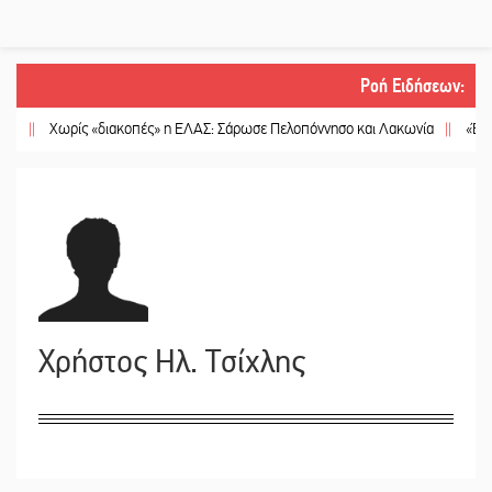
Ροή Ειδήσεων
:
|
Χωρίς «διακοπές» η ΕΛΑΣ: Σάρωσε Πελοπόννησο και Λακωνία
||
«Έφυγε» έ
Χρήστος Ηλ. Τσίχλης