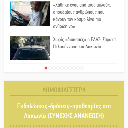
«Χάθηκε ένας από τους απλούς,
σπουδαίους ανθρώπους που
κάνουν τον κόσμο λίγο πιο
ανθρώπινο»
Χωρίς «διακοπές» η ΕΛΑΣ: Σάρωσε
Πελοπόννησο και Λακωνία
«Έφυγε» ένας γνήσιος Δάσκαλος
και πρωτοπόρος της Τεχνικής
Εκπαίδευσης στη Λακωνία
ΔΗΜΟΦΙΛΕΣΤΕΡΑ
«Κλειστά» ανοιχτά προαύλια στον
Εκδηλώσεις-δράσεις-προθεσμίες στη
Δ. Σπάρτης;
Λακωνία (ΣΥΝΕΧΗΣ ΑΝΑΝΕΩΣΗ)