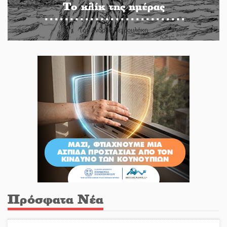
Το κλίκ της ημέρας
Του Ανδρέα Πετρουλάκη
Πρόσφατα Νέα