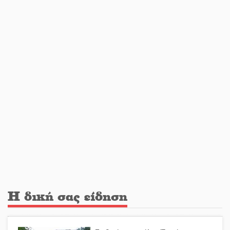
κίνδυνος φωτιάς σε όλη τη
Λακωνία
Εβδομάδα Ομογενών: Κερδισμένη
ουσία ή επικοινωνιακές
εντυπώσεις;
Ελεύθερος ο 55χρονος για την
υπόθεση του Μυστρά
Εκδηλώσεις-δράσεις-προθεσμίες
στη Λακωνία (ΣΥΝΕΧΗΣ ΑΝΑΝΕΩΣΗ)
Η δική σας είδηση
Ποδοσφαιρικό αντάμωμα για τους
Κοκκινοραχίτες