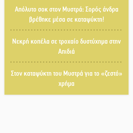
Δεκαπενταύγουστος στην Πετρίνα:
Απόλυτο σοκ στον Μυστρά: Σορός άνδρα
Αντάμωμα με μουσική, χορό και
παράδοση
βρέθηκε μέσα σε καταψύκτη!
Σωτήρια επέμβαση για ναυτικό
Νεκρή κοπέλα σε τροχαίο δυστύχημα στην
ανοιχτά του Γυθείου
Απιδιά
Αποστολή εξετελέσθη στην Ταϊβάν:
Στη βάση τους τα παγκόσμια
Στον καταψύκτη του Μυστρά για το «ζεστό»
Σπαρτιατόπουλα
χρήμα
«Ρίζες και Ρεύματα» στο
Ξηροκάμπι με Ίκαρη και Ζερβάκη
Αμετάβλητος στο «τριάρι» ο