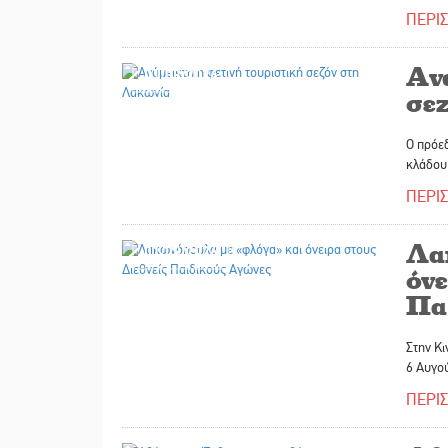
ΠΕΡΙ
Ανά
01/08/2026
σε
Ο πρόε
κλάδου 
ΠΕΡΙ
Λα
01/08/2026
όνε
Πα
Στην Κι
6 Αυγο
ΠΕΡΙ