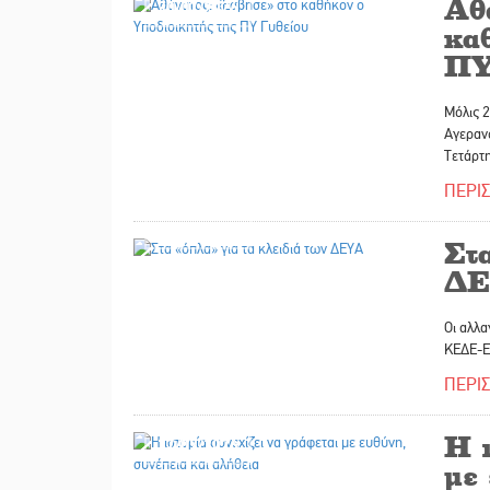
Αθ
30/07/2026
κα
ΠΥ
Μόλις 2
Αγεραν
Τετάρτ
ΠΕΡΙ
30/07/2026
Στα
ΔΕ
Οι αλλα
ΚΕΔΕ-Ε
ΠΕΡΙ
Η ι
27/07/2026
με 