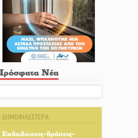
αλάθι «νίκης» στα Ανώγεια
||
Στον Μανουσόπουλο τα ηνία των Ακαδημιών το
ένους στη Σκάλα
Πρόσφατα Νέα
ΔΗΜΟΦΙΛΕΣΤΕΡΑ
Εκδηλώσεις-δράσεις-