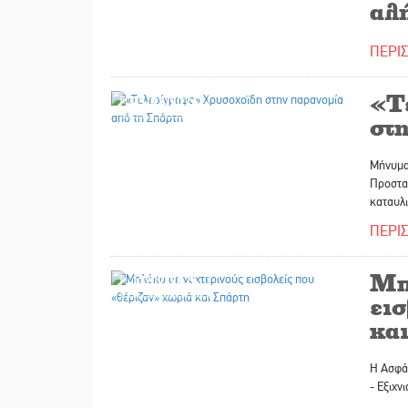
αλ
ΠΕΡΙ
«Τ
25/07/2026
στ
Μήνυμα
Προστασ
καταυλ
ΠΕΡΙ
Μπ
17/07/2026
ει
κα
H Ασφάλ
- Εξιχν