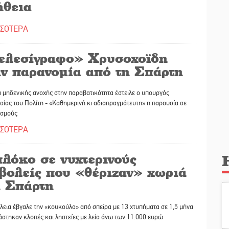
ήθεια
ΣΣΟΤΕΡΑ
ελεσίγραφο» Χρυσοχοϊδη
ην παρανομία από τη Σπάρτη
 μηδενικής ανοχής στην παραβατικότητα έστειλε ο υπουργός
ίας του Πολίτη - «Καθημερινή κι αδιαπραγμάτευτη» η παρουσία σε
ισμούς
ΣΣΟΤΕΡΑ
λόκο σε νυχτερινούς
σβολείς που «θέριζαν» χωριά
ι Σπάρτη
εια έβγαλε την «κουκούλα» από σπείρα με 13 χτυπήματα σε 1,5 μήνα
ιάστηκαν κλοπές και ληστείες με λεία άνω των 11.000 ευρώ