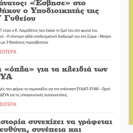
άνατος: «Έσβησε» στο
θήκον ο Υποδιοικητής της
 Γυθείου
7 ετών ο Κ. Λαιμοδέτης που έχασε τη ζωή του στη φωτιά του
ού - Η σύντομη αλλά υποδειγματική διαδρομή του στο Σώμα - Μαύρη
η με 3 θανάτους πυροσβεστών
ΣΣΟΤΕΡΑ
 «όπλα» για τα κλειδιά των
ΥΑ
γές που φέρνει το νομοσχέδιο για την επέκταση ΕΥΔΑΠ-ΕΥΑΘ - Οργή
ΔΕΥΑ για τις υποχρεωτικές συγχωνεύσεις
ΣΣΟΤΕΡΑ
στορία συνεχίζει να γράφεται
ευθύνη, συνέπεια και