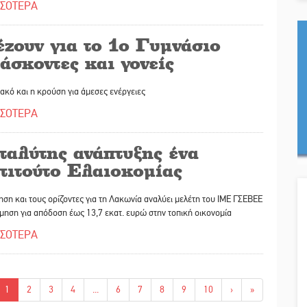
ΣΣΟΤΕΡΑ
ζουν για το 1ο Γυμνάσιο
άσκοντες και γονείς
ιακό και η κρούση για άμεσες ενέργειες
ΣΣΟΤΕΡΑ
ταλύτης ανάπτυξης ένα
τιτούτο Ελαιοκομίας
ση και τους ορίζοντες για τη Λακωνία αναλύει μελέτη του ΙΜΕ ΓΣΕΒΕΕ
ίμηση για απόδοση έως 13,7 εκατ. ευρώ στην τοπική οικονομία
ΣΣΟΤΕΡΑ
1
2
3
4
...
6
7
8
9
10
›
»