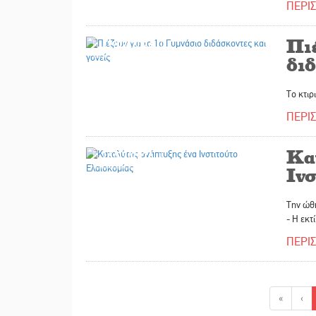
ΠΕΡΙ
Πιέ
17/07/2026
διδ
Το κτιρ
ΠΕΡΙ
Κα
16/07/2026
Ινσ
Την ώθη
- Η εκτ
ΠΕΡΙ
«
‹