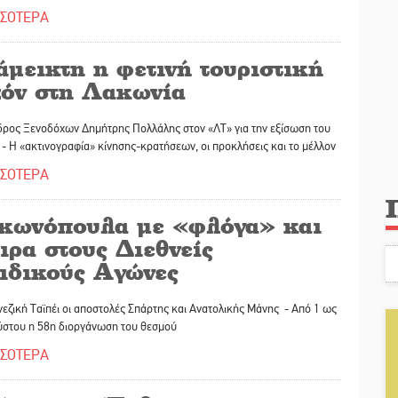
ΣΣΟΤΕΡΑ
||
Ασίστ στην εξωστρέφεια και την άθληση, κ
||
Προληπτικός έλεγχος μνήμης για ηλικιωμ
μεικτη η φετινή τουριστική
ζόν στη Λακωνία
δρος Ξενοδόχων Δημήτρης Πολλάλης στον «ΛΤ» για την εξίσωση του
- Η «ακτινογραφία» κίνησης-κρατήσεων, οι προκλήσεις και το μέλλον
ΣΣΟΤΕΡΑ
κωνόπουλα με «φλόγα» και
ιρα στους Διεθνείς
ιδικούς Αγώνες
νεζική Ταϊπέι οι αποστολές Σπάρτης και Ανατολικής Μάνης - Από 1 ως
ύστου η 58η διοργάνωση του θεσμού
ΣΣΟΤΕΡΑ