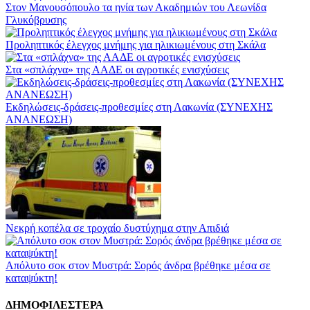
Στον Μανουσόπουλο τα ηνία των Ακαδημιών του Λεωνίδα
Γλυκόβρυσης
Προληπτικός έλεγχος μνήμης για ηλικιωμένους στη Σκάλα
Στα «σπλάχνα» της ΑΑΔΕ οι αγροτικές ενισχύσεις
Εκδηλώσεις-δράσεις-προθεσμίες στη Λακωνία (ΣΥΝΕΧΗΣ
ΑΝΑΝΕΩΣΗ)
Νεκρή κοπέλα σε τροχαίο δυστύχημα στην Απιδιά
Απόλυτο σοκ στον Μυστρά: Σορός άνδρα βρέθηκε μέσα σε
καταψύκτη!
ΔΗΜΟΦΙΛΕΣΤΕΡΑ