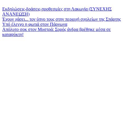
Εκδηλώσεις-δράσεις-προθεσμίες στη Λακωνία (ΣΥΝΕΧΗΣ
ΑΝΑΝΕΩΣΗ)
Έχουν χάσει... τον ύπνο τους στην περιοχή σχολείων της Σπάρτης
Υπό έλεγχο η φωτιά στον Πάρνωνα
Απόλυτο σοκ στον Μυστρά: Σορός άνδρα βρέθηκε μέσα σε
καταψύκτη!