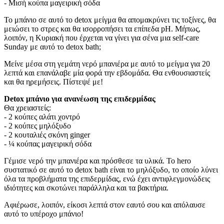
- Μισή κούπα μαγειρική σόδα
Το μπάνιο σε αυτό το detox μείγμα θα απομακρύνει τις τοξίνες, θα
μειώσει το στρες και θα ισορροπήσει τα επίπεδα pH. Μήπως,
λοιπόν, η Κυριακή που έρχεται να γίνει για σένα μια self-care
Sunday με αυτό το detox bath;
Μείνε μέσα στη γεμάτη νερό μπανιέρα με αυτό το μείγμα για 20
λεπτά και επανάλαβε μία φορά την εβδομάδα. Θα ενθουσιαστείς
και θα ηρεμήσεις. Πίστεψέ με!
Detox μπάνιο για ανανέωση της επιδερμίδας
Θα χρειαστείς:
- 2 κούπες αλάτι χοντρό
- 2 κούπες μηλόξυδο
- 2 κουταλιές σκόνη ginger
- ¼ κούπας μαγειρική σόδα
Γέμισε νερό την μπανιέρα και πρόσθεσε τα υλικά. Το hero
συστατικό σε αυτό το detox bath είναι το μηλόξυδο, το οποίο λύνει
όλα τα προβλήματα της επιδερμίδας, ενώ έχει αντιφλεγμονώδεις
ιδιότητες και σκοτώνει παράλληλα και τα βακτήρια.
Αφιέρωσε, λοιπόν, είκοσι λεπτά στον εαυτό σου και απόλαυσε
αυτό το υπέροχο μπάνιο!