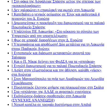
||
Στη φάκα της Ασφάλειας Σπάρτης μέλος της σπείρας των
«κουκουλοφόρων»
||
Δεν χαλαρώνει η επιφυλακή για φωτιές στη Λακωνία
||
Κατεβαίνει ο γενικός ρεύματος σε Έλος και αρδευτικά 4
περιοχών του Δ. Ευρώτα
||
Δημοσιεύτηκε η προκήρυξη του διαγωνισμού για το παλαιό
Πρωτοδικείο Σπάρτης
||
Υπάλληλοι ΠΕ Λακωνίας: «Στο κόκκινο το σύνολο των
Υπηρεσιών από την υποστελέχωση»
||
Φως σε μπαράζ διαρρήξεων στον Δ. Ευρώτα
||
Υπερηφάνεια και αποθέωση! Δύο μετάλλια για τη Λακωνία
στους Παιδικούς Αγώνες
||
Εντοπισμός και διάσωση μεταναστών ανοιχτά του
Ταίναρου
||
Και ο Π. Νίκας δείχνει τον ΦοΔΣΑ για τα «σπιτάκια»
||
Εντολή διαγωνισμού για το παλαιό Πρωτοδικείο Σπάρτης
||
Ασίστ στην εξωστρέφεια και την άθληση, καλάθι «νίκης»
στα Ανώγεια
||
Στον Μανουσόπουλο τα ηνία των Ακαδημιών του Λεωνίδα
Γλυκόβρυσης
||
Προληπτικός έλεγχος μνήμης για ηλικιωμένους στη Σκάλα
||
Στα «σπλάχνα» της ΑΑΔΕ οι αγροτικές ενισχύσεις
||
Εκδηλώσεις-δράσεις-προθεσμίες στη Λακωνία
(ΣΥΝΕΧΗΣ ΑΝΑΝΕΩΣΗ)
||
Νεκρή κοπέλα σε τροχαίο δυστύχημα στην Απιδιά