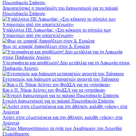
Δημοσιεύτηκε η προκήρυξη του διαγωνισμού για το παλαιό
Πρωτοδικείο Σπάρτης
Υπάλληλοι ΠΕ Λακωνίας: «Στο κόκκινο το σύνολο των
Υπηρεσιών από την υποστελέχωση»
Φως σε μπαράζ διαρρήξεων στον Δ. Ευρώτα
Υπερηφάνεια και αποθέωση! Δύο μετάλλια για τη Λακωνία στους
Παιδικούς Αγώνες
Εντοπισμός και διάσωση μεταναστών ανοιχτά του Ταίναρου
Και ο Π. Νίκας δείχνει τον ΦοΔΣΑ για τα «σπιτάκια»
Εντολή διαγωνισμού για το παλαιό Πρωτοδικείο Σπάρτης
Ασίστ στην εξωστρέφεια και την άθληση, καλάθι «νίκης» στα
Ανώγεια