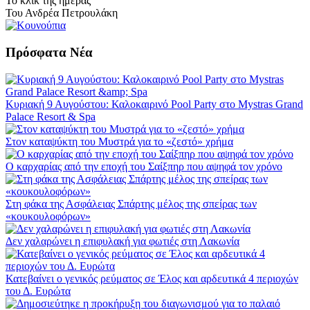
Το κλίκ της ημέρας
Του Ανδρέα Πετρουλάκη
Πρόσφατα Νέα
Κυριακή 9 Αυγούστου: Καλοκαιρινό Pool Party στο Mystras Grand
Palace Resort & Spa
Στον καταψύκτη του Μυστρά για το «ζεστό» χρήμα
Ο καρχαρίας από την εποχή του Σαίξπηρ που αψηφά τον χρόνο
Στη φάκα της Ασφάλειας Σπάρτης μέλος της σπείρας των
«κουκουλοφόρων»
Δεν χαλαρώνει η επιφυλακή για φωτιές στη Λακωνία
Κατεβαίνει ο γενικός ρεύματος σε Έλος και αρδευτικά 4 περιοχών
του Δ. Ευρώτα