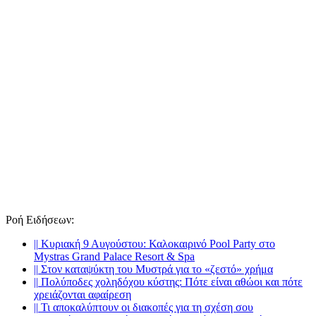
Ροή Ειδήσεων
:
||
Κυριακή 9 Αυγούστου: Καλοκαιρινό Pool Party στο
Mystras Grand Palace Resort & Spa
||
Στον καταψύκτη του Μυστρά για το «ζεστό» χρήμα
||
Πολύποδες χοληδόχου κύστης: Πότε είναι αθώοι και πότε
χρειάζονται αφαίρεση
||
Τι αποκαλύπτουν οι διακοπές για τη σχέση σου