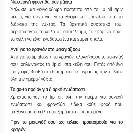
Νυχτερινή φροντίδα, σαν μάσκα
Άπλωσε μία γενναιόδωρη ποσότητα από το lip oil πριν
πέσεις για ύπνο για extra θρέψη και φροντίδα κατά τη
διάρκεια της νύχτας. Τα θρεπτικά συστατικά του,
περιποιούνται τα χείλη με αποτέλεσμα, το επόμενο πρωί
τα χείλη να είναι ενυδατωμένα και super απαλά.
Αντί για το κραγιόν στο μακιγιάζ σου
Αντί για το lip gloss ή το κραγιόν, ολοκλήρωσε το μακιγιάζ
σου, απλώνοντας το lip oil στα χείλη σου. Εκτός από ένα
juicy εφέ, βοηθά στη διατήρηση της υγρασίας των χειλιών
όλη την ημέρα/ νύχτα.
Το go-to προϊόν για διαρκή ενυδάτωση
Χρησιμοποίησε το lip oil όλη την ημέρα για συνεχή
ενυδάτωση και φροντίδα, ειδικά κάθε φορά που
αισθάνεσαι τα χείλη σου ξηρά και αφυδατωμένα.
Πριν το μακιγιάζ σου ως τέλεια προετοιμασία για το
κραγιόν