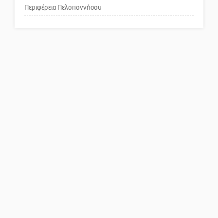
Περιφέρεια Πελοποννήσου
Το δικό σας σχόλιο: Ρύποι