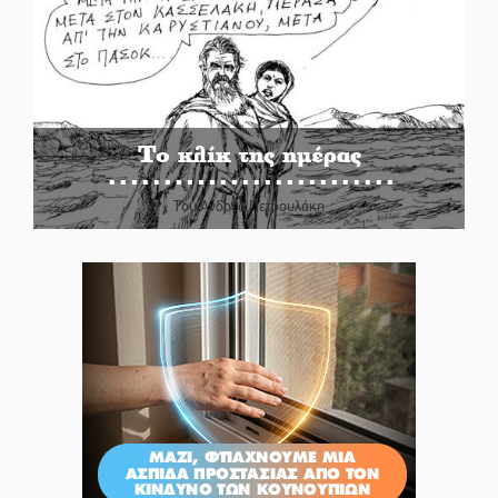
Το κλίκ της ημέρας
Του Ανδρέα Πετρουλάκη