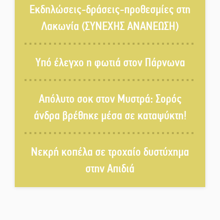
Ένα νέο μουσικό φεστιβάλ
Εκδηλώσεις-δράσεις-προθεσμίες στη
γεννιέται στις όχθες του ποταμού
Λακωνία (ΣΥΝΕΧΗΣ ΑΝΑΝΕΩΣΗ)
στο Καστόρειο
Τα ζάρια παίρνουν «φωτιά» στην
Υπό έλεγχο η φωτιά στον Πάρνωνα
Άρνα: Στήνεται το 3ο Τουρνουά
Τάβλι
Απόλυτο σοκ στον Μυστρά: Σορός
Αυθεντικό γλέντι με «Γιορτή
άνδρα βρέθηκε μέσα σε καταψύκτη!
Βραστού» στη Σοχά
Νεκρή κοπέλα σε τροχαίο δυστύχημα
Το τελεφερίκ της Μονεμβασιάς
στο τραπέζι του δημόσιου
στην Απιδιά
διαλόγου
Πολιτισμός και παράδοση δίνουν
ραντεβού στην Αγόριανη