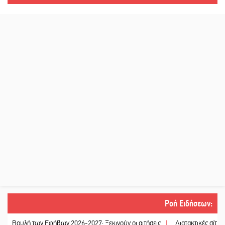
Ροή Ειδήσεων
:
υλή των Εφήβων 2026-2027: Ξεκινούν οι αιτήσεις
||
Διατακτικές σίτισης: Σή