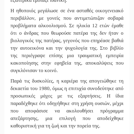
εξωτερικά έμοιαζε ιδανική.
||
Και ο Π.
Η ηθοποιός μεγάλωσε σε ένα ασταθές οικογενειακό
||
Εντολή δ
περιβάλλον, με γονείς που αντιμετώπιζαν σοβαρά
||
Ασίστ στ
προβλήματα αλκοολισμού. Σε ηλικία 12 ετών έμαθε
ότι ο άνδρας που θεωρούσε πατέρα της δεν ήταν ο
||
Στον Μα
βιολογικός της πατέρας, γεγονός που επηρέασε βαθιά
την αυτοεικόνα και την ψυχολογία της. Στο βιβλίο
||
Προληπτι
της περιέγραψε επίσης μια τραυματική εμπειρία
||
Στα «σπλ
κακοποίησης στην εφηβεία της, αποκαλύψεις που
συγκλόνισαν το κοινό.
||
Εκδηλώσ
Παρά τις δυσκολίες, η καριέρα της απογειώθηκε τη
||
Νεκρή κο
δεκαετία του 1980, όμως η επιτυχία συνοδεύτηκε από
προσωπικές μάχες με τις εξαρτήσεις. Η ίδια
παραδέχθηκε ότι οδηγήθηκε στη χρήση ουσιών, μέχρι
που αποφάσισε να ακολουθήσει πρόγραμμα
απεξάρτησης, μια επιλογή που αποδείχθηκε
καθοριστική για τη ζωή και την πορεία της.