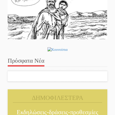
Το κλίκ της ημέρας
Του Ανδρέα Πετρουλάκη
Πρόσφατα Νέα
ΔΗΜΟΦΙΛΕΣΤΕΡΑ
Εκδηλώσεις-δράσεις-προθεσμίες