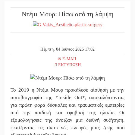
||
Στον κατ
Ντέμι Μουρ: Πίσω από τη λάμψη
||
Πολύποδε
||
Τι αποκα
||
Στη φάκα
Πέμπτη, 04 Ιούνιος 2026 17:02
||
Δεν χαλα
E-MAIL
||
Κατεβαίν
ΕΚΤΥΠΩΣΗ
||
Δημοσιεύ
||
Υπάλληλο
Το 2019 η Ντέμι Μουρ προκάλεσε αίσθηση με την
αυτοβιογραφία της *Inside Out*, αποκαλύπτοντας
||
Φως σε μ
για πρώτη φορά δύσκολες και τραυματικές εμπειρίες
||
Υπερηφάν
από την παιδική και εφηβική της ηλικία. Οι
εξομολογήσεις της άνοιξαν μια διεθνή συζήτηση,
||
Εντοπισμ
φωτίζοντας τις σκοτεινές πλευρές μιας ζωής που