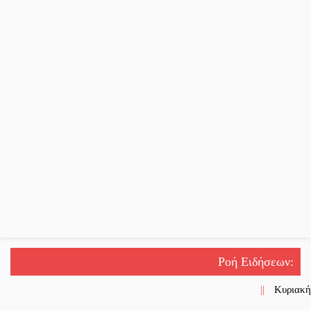
Ροή Ειδήσεων
:
||
Κυριακή 