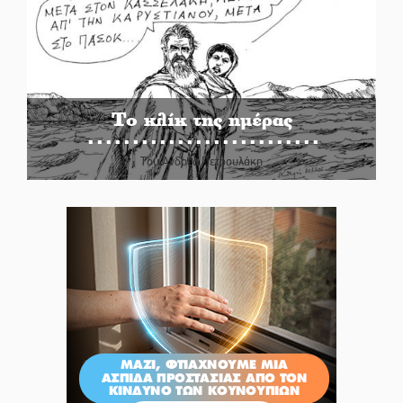
Το κλίκ της ημέρας
Του Ανδρέα Πετρουλάκη