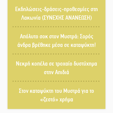
«Κλειστά» ανοιχτά προαύλια
στον Δ. Σπάρτης;
Εκδηλώσεις-δράσεις-προθεσμίες στη
Λακωνία (ΣΥΝΕΧΗΣ ΑΝΑΝΕΩΣΗ)
Δεκαπενταύγουστος στην
Πετρίνα: Αντάμωμα με μουσική,
Απόλυτο σοκ στον Μυστρά: Σορός
χορό και παράδοση
άνδρα βρέθηκε μέσα σε καταψύκτη!
Σωτήρια επέμβαση για ναυτικό
ανοιχτά του Γυθείου
Νεκρή κοπέλα σε τροχαίο δυστύχημα
στην Απιδιά
Αποστολή εξετελέσθη στην
Ταϊβάν: Στη βάση τους τα
παγκόσμια Σπαρτιατόπουλα
Στον καταψύκτη του Μυστρά για το
«ζεστό» χρήμα
«Ρίζες και Ρεύματα» στο
Ξηροκάμπι με Ίκαρη και