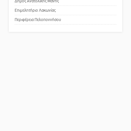
Δήμος Ανατολικής Μάνης
Το δικό σας σχόλιο: Παράδειγμα
κοινωνικής αναισθησίας
Επιμελητήριο Λακωνίας
Περιφέρεια Πελοποννήσου
Πού βρίσκεται το ιστορικό
κέντρο της Σπάρτης;