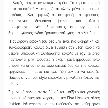
συλλογές τους με ανανεωμένο τρόπο. Το χαρακτηριστικό
αυτό στοιχείο δεν περιορίζεται πλέον μόνο σε τοπ και
σακάκια, αλλά εμφανίζεται σε φορέματα, φούστες,
καπαρντίνες, δερμάτινα jackets και πλεκτά,
προσφέροντας νέες δυνατότητες στο styling και
δημιουργώντας ενδιαφέρουσες αναλογίες στη σιλουέτα.
Η σύγχρονη εκδοχή του peplum είναι πιο διακριτική και
ευκολοφόρετη, καθώς δίνει έμφαση στη μέση χωρίς να
δείχνει υπερβολική. Συνδυάζεται εύκολα με τζιν, tailored
παντελόνια, μίντι φούστες ή ακόμη και βερμούδες, ενώ
μπορεί να υποστηρίξει τόσο casual όσο και πιο κομψές
εμφανίσεις. Γι’ αυτό και έχει ήδη αρχίσει να κερδίζει
έδαφος στις street style εμφανίσεις μεγάλων πόλεων της
μόδας.
Σημαντικό ρόλο στην αναβίωσή του παίζουν και γνωστές
προσωπικότητες του χώρου, με την Elsa Hosk και άλλες
fashion influencers να το υιοθετούν σε καθημερινά