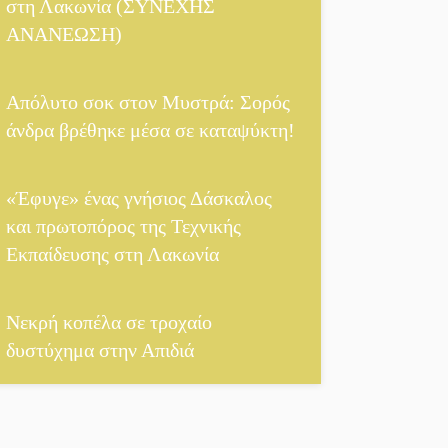
στη Λακωνία (ΣΥΝΕΧΗΣ
αφικά των «κληρονόμων»
||
4,2 εκατ. ευρώ σε κτηνοτρόφους για ζώα 
ΑΝΑΝΕΩΣΗ)
όσφαιρο
Απόλυτο σοκ στον Μυστρά: Σορός
άνδρα βρέθηκε μέσα σε καταψύκτη!
«Έφυγε» ένας γνήσιος Δάσκαλος
και πρωτοπόρος της Τεχνικής
Εκπαίδευσης στη Λακωνία
Νεκρή κοπέλα σε τροχαίο
δυστύχημα στην Απιδιά