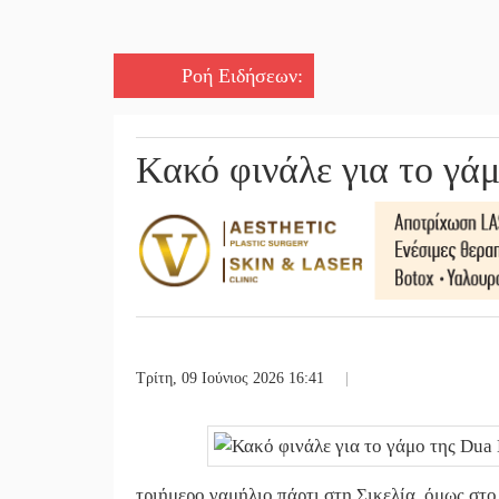
Ροή Ειδήσεων
:
Κακό φινάλε για το γά
Τρίτη, 09 Ιούνιος 2026 16:41
|
τριήμερο γαμήλιο πάρτι στη Σικελία, όμως στ