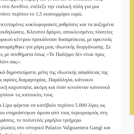
ο στο Λονδίνο, επέλεξε την ιταλική πόλη για μια
||
Η Έρη Ρίτσου σχολιάζει τα… τραγελ
φτάνει περίπου το 1,5 εκατομμύριο ευρώ.
||
Η ψυχολογία της ανατροπής στο ποδ
 εκτεταμένες κυκλοφοριακές ρυθμίσεις και τα αυξημένα
εκδηλώσεις. Κλειστοί δρόμοι, αποκλεισμένες πλατείες
ορικού κέντρου προκάλεσαν δυσαρέσκεια, με αρκετούς
ιαταράχθηκε για χάρη μιας ιδιωτικής διοργάνωσης. Σε
ες με συνθήματα όπως «Το Παλέρμο δεν είναι προς
λόνι σας».
ά δημοσιεύματα, μέλη της ιδιωτικής ασφάλειας της
ς αφίσες διαμαρτυρίας. Παράλληλα, κάτοικοι
λική καχυποψία, ακόμη και όταν κινούνταν κανονικά
ίσουν τις κατοικίες τους.
 Lipa φέρεται να κατέβαλε περίπου 5.000 λίρες ως
που επηρεάστηκαν άμεσα από τους περιορισμούς στη
ράσεις, το πολυτελές γαμήλιο τριήμερο
λώσεις στο ιστορικό Palazzo Valguarnera Gangi και