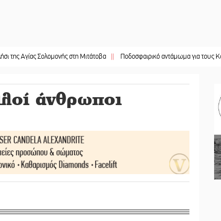
ίας Σολομονής στη Μιτάτοβα
||
Ποδοσφαιρικό αντάμωμα για τους Κοκκινοραχί
λλοί άνθρωποι