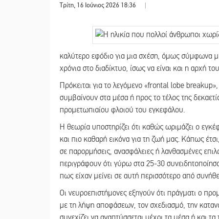
Τρίτη, 16 Ιούνιος 2026 18:36
|
καλύτερο εφόδιο για μια σχέση, όμως σύμφωνα μ
χρόνια στο διαδίκτυο, ίσως να είναι και η αρχή του
Πρόκειται για το λεγόμενο «frontal lobe breakup
συμβαίνουν στα μέσα ή προς το τέλος της δεκαετί
προμετωπιαίου φλοιού του εγκεφάλου.
Η θεωρία υποστηρίζει ότι καθώς ωριμάζει ο εγκέ
και πιο καθαρή εικόνα για τη ζωή μας. Κάπως έτσι
σε παρορμήσεις, ανασφάλειες ή λανθασμένες επιλο
περιγράφουν ότι γύρω στα 25-30 συνειδητοποίησα
πως είχαν μείνει σε αυτή περισσότερο από συνήθ
Οι νευροεπιστήμονες εξηγούν ότι πράγματι ο προ
με τη λήψη αποφάσεων, τον σχεδιασμό, την καταν
συνεχίζει να αναπτύσσεται μέχρι τα μέσα ή και τα 