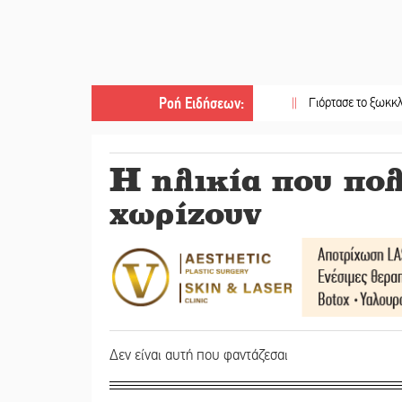
Ροή Ειδήσεων
:
||
Γιόρτασε το ξωκκλήσι της Αγ
Η ηλικία που πο
χωρίζουν
Δεν είναι αυτή που φαντάζεσαι