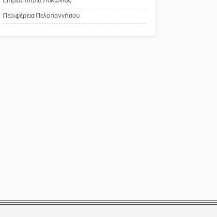
Το δικό σας σχόλιο:
Περιφέρεια Πελοποννήσου
Παράδειγμα κοινωνικής
αναισθησίας
Πού βρίσκεται το ιστορικό
κέντρο της Σπάρτης;