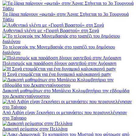
Τα ζάρια παίρνουν «φωτιά» στην Άρνα: Στήνεται το 3ο Τουρνουά
Τάβλι
Αυθεντικό γλέντι με «Γιορτή Βραστού» στη Σοχά
Το τελεφερίκ της Μονεμβασιάς στο τραπέζι του δημόσιου
διαλόγου
Πολιτισμός και παράδοση δίνουν ραντεβού στην Αγόριανη
Η Σοχά ετοιμάζεται για ένα δυναμικό καλοκαιρινό party
Διακοπή μαθημάτων στο Ματάλειο Κολυμβητήριο την εβδομάδα
του Δεκαπενταύγουστου
Από Λιβύη είχαν ξεκινήσει οι μετανάστες που περισυνελέγησαν
στο Ταίναρο
Διακοπή ρεύματος στην Πελλάνα