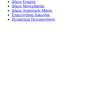
Δήμος Ευρώτα
Δήμος Μονεμβασίας
Δήμος Ανατολικής Μάνης
Επιμελητήριο Λακωνίας
Περιφέρεια Πελοποννήσου