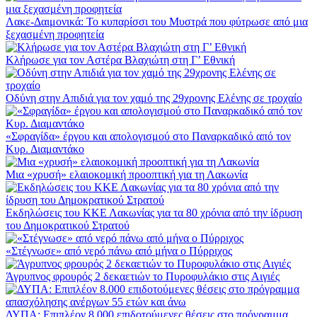
Λακε-Δαιμονικά: Το κυπαρίσσι του Μυστρά που φύτρωσε από μια
ξεχασμένη προφητεία
Κλήρωσε για τον Αστέρα Βλαχιώτη στη Γ’ Εθνική
Οδύνη στην Απιδιά για τον χαμό της 29χρονης Ελένης σε τροχαίο
«Σφραγίδα» έργου και απολογισμού στο Παναρκαδικό από τον
Κυρ. Διαμαντάκο
Μια «χρυσή» ελαιοκομική προοπτική για τη Λακωνία
Εκδηλώσεις του ΚΚΕ Λακωνίας για τα 80 χρόνια από την ίδρυση
του Δημοκρατικού Στρατού
«Στέγνωσε» από νερό πάνω από μήνα ο Πύρριχος
Άγρυπνος φρουρός 2 δεκαετιών το Πυροφυλάκιο στις Αιγιές
ΔΥΠΑ: Επιπλέον 8.000 επιδοτούμενες θέσεις στο πρόγραμμα