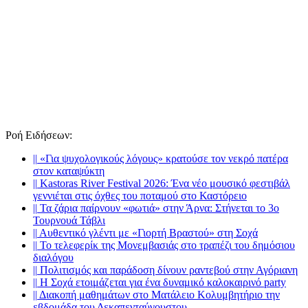
Ροή Ειδήσεων
:
||
«Για ψυχολογικούς λόγους» κρατούσε τον νεκρό πατέρα
στον καταψύκτη
||
Kastoras River Festival 2026: Ένα νέο μουσικό φεστιβάλ
γεννιέται στις όχθες του ποταμού στο Καστόρειο
||
Τα ζάρια παίρνουν «φωτιά» στην Άρνα: Στήνεται το 3ο
Τουρνουά Τάβλι
||
Αυθεντικό γλέντι με «Γιορτή Βραστού» στη Σοχά
||
Το τελεφερίκ της Μονεμβασιάς στο τραπέζι του δημόσιου
διαλόγου
||
Πολιτισμός και παράδοση δίνουν ραντεβού στην Αγόριανη
||
Η Σοχά ετοιμάζεται για ένα δυναμικό καλοκαιρινό party
||
Διακοπή μαθημάτων στο Ματάλειο Κολυμβητήριο την
εβδομάδα του Δεκαπενταύγουστου