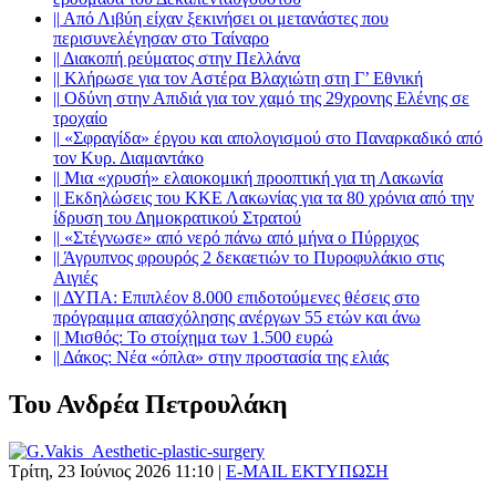
||
Από Λιβύη είχαν ξεκινήσει οι μετανάστες που
περισυνελέγησαν στο Ταίναρο
||
Διακοπή ρεύματος στην Πελλάνα
||
Κλήρωσε για τον Αστέρα Βλαχιώτη στη Γ’ Εθνική
||
Οδύνη στην Απιδιά για τον χαμό της 29χρονης Ελένης σε
τροχαίο
||
«Σφραγίδα» έργου και απολογισμού στο Παναρκαδικό από
τον Κυρ. Διαμαντάκο
||
Μια «χρυσή» ελαιοκομική προοπτική για τη Λακωνία
||
Εκδηλώσεις του ΚΚΕ Λακωνίας για τα 80 χρόνια από την
ίδρυση του Δημοκρατικού Στρατού
||
«Στέγνωσε» από νερό πάνω από μήνα ο Πύρριχος
||
Άγρυπνος φρουρός 2 δεκαετιών το Πυροφυλάκιο στις
Αιγιές
||
ΔΥΠΑ: Επιπλέον 8.000 επιδοτούμενες θέσεις στο
πρόγραμμα απασχόλησης ανέργων 55 ετών και άνω
||
Μισθός: Το στοίχημα των 1.500 ευρώ
||
Δάκος: Νέα «όπλα» στην προστασία της ελιάς
Του Ανδρέα Πετρουλάκη
Τρίτη, 23 Ιούνιος 2026 11:10
|
E-MAIL
ΕΚΤΥΠΩΣΗ