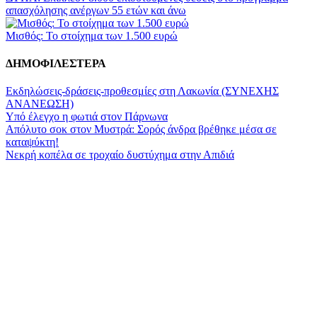
απασχόλησης ανέργων 55 ετών και άνω
Μισθός: Το στοίχημα των 1.500 ευρώ
ΔΗΜΟΦΙΛΕΣΤΕΡΑ
Εκδηλώσεις-δράσεις-προθεσμίες στη Λακωνία (ΣΥΝΕΧΗΣ
ΑΝΑΝΕΩΣΗ)
Υπό έλεγχο η φωτιά στον Πάρνωνα
Απόλυτο σοκ στον Μυστρά: Σορός άνδρα βρέθηκε μέσα σε
καταψύκτη!
Νεκρή κοπέλα σε τροχαίο δυστύχημα στην Απιδιά