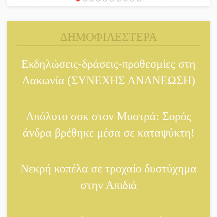
Η ψυχολογία της ανατροπής
στο ποδόσφαιρο
ΔΗΜΟΦΙΛΕΣΤΕΡΑ
Ένα «ταξίδι» τέχνης και
χρωμάτων στη Νεάπολη
Εκδηλώσεις-δράσεις-προθεσμίες στη
Λακωνία (ΣΥΝΕΧΗΣ ΑΝΑΝΕΩΣΗ)
Τα Λαγκάδια κρατούν ζωντανή
την τέχνη της πέτρας
Απόλυτο σοκ στον Μυστρά: Σορός
Στους ρυθμούς της Ελεωνόρας
άνδρα βρέθηκε μέσα σε καταψύκτη!
Ζουγανέλη το Σαϊνοπούλειο
Νεκρή κοπέλα σε τροχαίο δυστύχημα
Πλούσιο πολιτιστικό
πρόγραμμα δίνει «χρώμα»
στην Απιδιά
στον Αύγουστο του Λαχίου