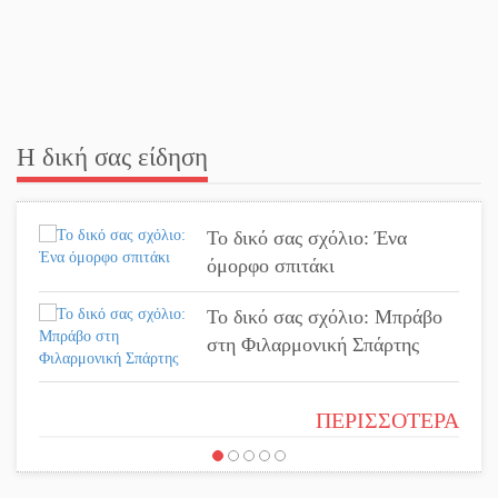
«Ανοιχτή Πόλη» απόψε η
Σπάρτη «ξεκλειδώνει» αγορά
και ψυχαγωγία
«Θέρισε» η άσφαλτος και τον
Ιούλιο στην Πελοπόννησο
Η δική σας είδηση
Βράβευσε τον Π. Καρρά ο ΑΟ
Το δικό σας σχόλιο: Ένα
Κροκεών
όμορφο σπιτάκι
Τα μετάλλια των
Το δικό σας σχόλιο: Μπράβο
Λακωνόπουλων στην Ταιβάν
στη Φιλαρμονική Σπάρτης
Τζάμπολ για τρίτη χρονιά στο
Το δικό σας σχόλιο: Σύντομη
ΠΕΡΙΣΣΟΤΕΡΑ
τουρνουά GNC 3on3 στη
απάντηση σε διθυράμβους για
Σκάλα
το παλαιό Δικαστικό Μέγαρο