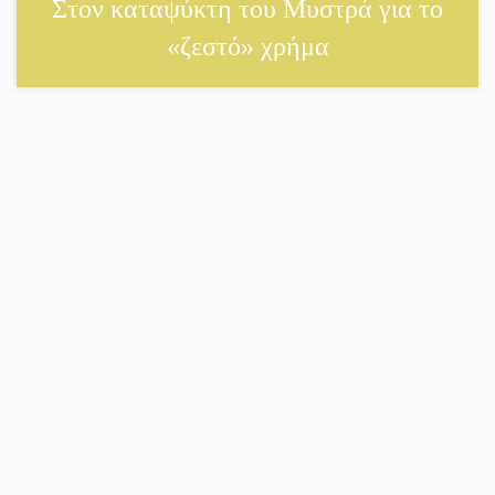
Στον καταψύκτη του Μυστρά για το
Χασισοφυτεία στην
Παλαιοπαναγιά ξεσκέπασε η
«ζεστό» χρήμα
Αστυνομία
Μπαρόκ μελωδίες κάτω από
την αυγουστιάτικη πανσέληνο
της Μονεμβασιάς
Διακοπή ρεύματος στο Έλος
Στο Γύθειο η Άντζελα
Γκερέκου
Νταλίκα έπεσε σε γκρεμό
στον Κλαδά: Νεκρός ο
48χρονος οδηγός