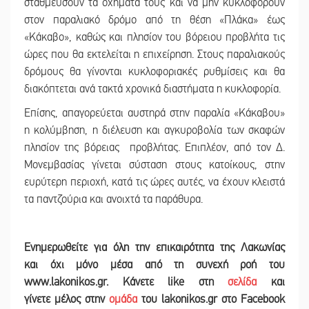
σταθμεύσουν τα οχήματά τους και να μην κυκλοφορούν
στον παραλιακό δρόμο από τη θέση «Πλάκα» έως
«Κάκαβο», καθώς και πλησίον του βόρειου προβλήτα τις
ώρες που θα εκτελείται η επιχείρηση. Στους παραλιακούς
δρόμους θα γίνονται κυκλοφοριακές ρυθμίσεις και θα
διακόπτεται ανά τακτά χρονικά διαστήματα η κυκλοφορία.
Επίσης, απαγορεύεται αυστηρά στην παραλία «Κάκαβου»
η κολύμβηση, η διέλευση και αγκυροβολία των σκαφών
πλησίον της βόρειας προβλήτας. Επιπλέον, από τον Δ.
Μονεμβασίας γίνεται σύσταση στους κατοίκους, στην
ευρύτερη περιοχή, κατά τις ώρες αυτές, να έχουν κλειστά
τα παντζούρια και ανοιχτά τα παράθυρα.
Ε
νημερωθείτε για όλη την επικαιρότητα της Λακωνίας
και
όχι μόνο μέσα από τη συνεχή ροή του
www.lakonikos.gr. Κάνετε like στη
σελίδα
και
γίνετε
μέλος στην
ομάδα
του lakonikos.gr στο Facebook