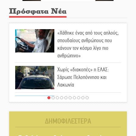
Πρόσφατα Νέα
«Χάθηκε ένας από τους απλούς,
σπουδαίους ανθρώπους που
κάνουν τον κόσμο λίγο πιο
ανθρώπινο»
Χωρίς «διακοπές» η ΕΛΑΣ:
Σάρωσε Πελοπόννησο και
Λακωνία
«Έφυγε» ένας γνήσιος Δάσκαλος
και πρωτοπόρος της Τεχνικής
Εκπαίδευσης στη Λακωνία
ΔΗΜΟΦΙΛΕΣΤΕΡΑ
«Κλειστά» ανοιχτά προαύλια