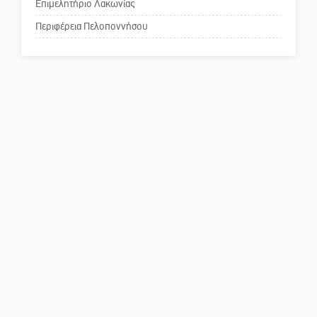
κοινωνικής αναισθησίας
Επιμελητήριο Λακωνίας
Περιφέρεια Πελοποννήσου
Πού βρίσκεται το ιστορικό
κέντρο της Σπάρτης;