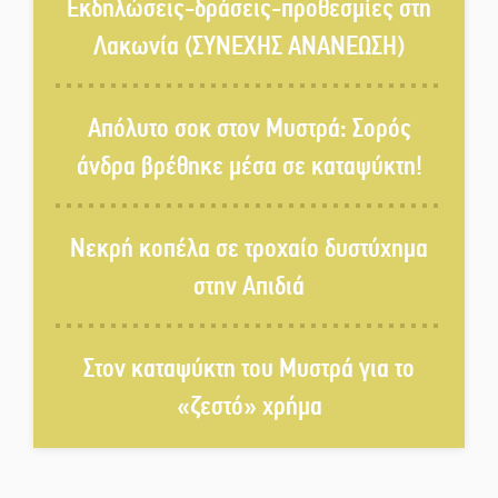
στον Δ. Σπάρτης;
Εκδηλώσεις-δράσεις-προθεσμίες στη
Λακωνία (ΣΥΝΕΧΗΣ ΑΝΑΝΕΩΣΗ)
Δεκαπενταύγουστος στην
Πετρίνα: Αντάμωμα με μουσική,
Απόλυτο σοκ στον Μυστρά: Σορός
χορό και παράδοση
άνδρα βρέθηκε μέσα σε καταψύκτη!
Σωτήρια επέμβαση για ναυτικό
ανοιχτά του Γυθείου
Νεκρή κοπέλα σε τροχαίο δυστύχημα
στην Απιδιά
Αποστολή εξετελέσθη στην
Ταϊβάν: Στη βάση τους τα
παγκόσμια Σπαρτιατόπουλα
Στον καταψύκτη του Μυστρά για το
«ζεστό» χρήμα
«Ρίζες και Ρεύματα» στο
Ξηροκάμπι με Ίκαρη και
Ζερβάκη