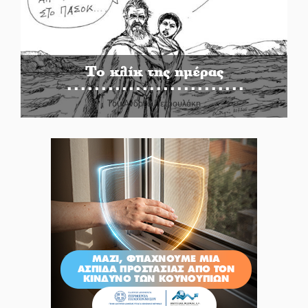
Το κλίκ της ημέρας
Του Ανδρέα Πετρουλάκη