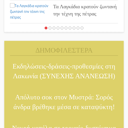
Τα Λαγκάδια κρατούν ζωντανή
την τέχνη της πέτρας
Στους ρυθμούς της Ελεωνόρας
Ζουγανέλη το Σαϊνοπούλειο
ΔΗΜΟΦΙΛΕΣΤΕΡΑ
Πλούσιο πολιτιστικό
πρόγραμμα δίνει «χρώμα»
Εκδηλώσεις-δράσεις-προθεσμίες στη
στον Αύγουστο του Λαχίου
Λακωνία (ΣΥΝΕΧΗΣ ΑΝΑΝΕΩΣΗ)
Χασισοφυτεία στην
Παλαιοπαναγιά ξεσκέπασε η
Αστυνομία
Απόλυτο σοκ στον Μυστρά: Σορός
άνδρα βρέθηκε μέσα σε καταψύκτη!
Μπαρόκ μελωδίες κάτω από
την αυγουστιάτικη πανσέληνο
της Μονεμβασιάς
Νεκρή κοπέλα σε τροχαίο δυστύχημα