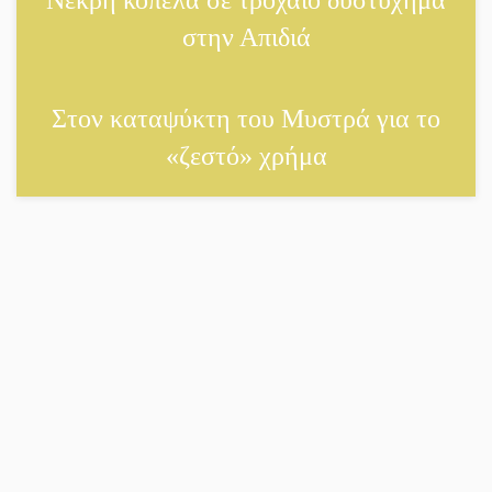
στην Απιδιά
Διακοπή ρεύματος στο Έλος
Στο Γύθειο η Άντζελα
Στον καταψύκτη του Μυστρά για το
Γκερέκου
«ζεστό» χρήμα
Νταλίκα έπεσε σε γκρεμό
στον Κλαδά: Νεκρός ο
48χρονος οδηγός
«Ανοιχτή Πόλη» απόψε η
Σπάρτη «ξεκλειδώνει» αγορά
και ψυχαγωγία
«Θέρισε» η άσφαλτος και τον
Ιούλιο στην Πελοπόννησο
Βράβευσε τον Π. Καρρά ο ΑΟ