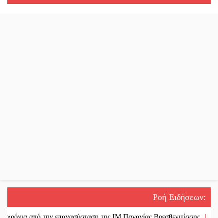
Ροή Ειδήσεων
:
ό την επανασύσταση της ΙΜ Παναγίας Βρεσθενιτίσσης
||
Ένα «ταξίδι»