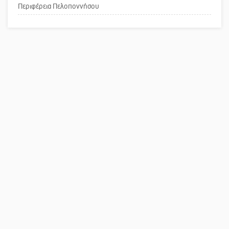
Περιφέρεια Πελοποννήσου
Το δικό σας σχόλιο: Ανοιχτή
επιστολή στον δήμαρχο
Σπάρτης για τη λειτουργία του
ΚΑΠΗ
Το δικό σας σχόλιο:
Παράδειγμα κοινωνικής
αναισθησίας
Πού βρίσκεται το ιστορικό
κέντρο της Σπάρτης;