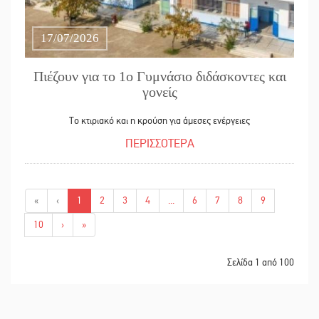
17/07/2026
Πιέζουν για το 1ο Γυμνάσιο διδάσκοντες και
γονείς
Το κτιριακό και η κρούση για άμεσες ενέργειες
ΠΕΡΙΣΣΟΤΕΡΑ
«
‹
1
2
3
4
...
6
7
8
9
10
›
»
Σελίδα 1 από 100