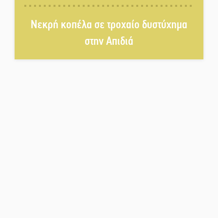
Η Σοχά ετοιμάζεται για ένα
Νεκρή κοπέλα σε τροχαίο δυστύχημα
δυναμικό καλοκαιρινό party
στην Απιδιά
Διακοπή μαθημάτων στο
Ματάλειο Κολυμβητήριο την
εβδομάδα του
Δεκαπενταύγουστου
Από Λιβύη είχαν ξεκινήσει οι
μετανάστες που
περισυνελέγησαν στο Ταίναρο
Διακοπή ρεύματος στην Πελλάνα
Λακε-Δαιμονικά: Το κυπαρίσσι