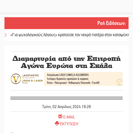
Ροή Ειδήσεων
:
Για ψυχολογικούς λόγους» κρατούσε τον νεκρό πατέρα στον καταψύκτη
||
Kas
Διαμαρτυρία από την Επιτροπή
Αγώνα Ευρώτα στη Σκάλα
Τρίτη, 02 Απρίλιος 2024 18:28
E-MAIL
ΕΚΤΥΠΩΣΗ