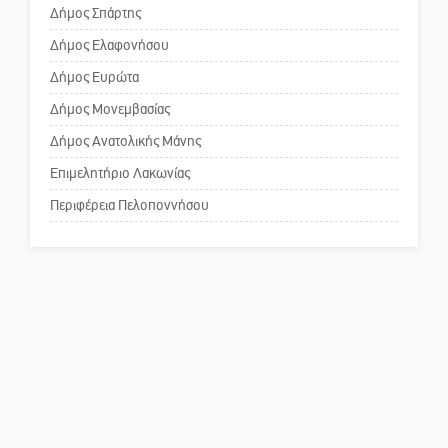
για τη λειτουργία του ΚΑΠΗ
Μισθός: Το στοίχημα των 1.500
Δήμος Σπάρτης
ευρώ
Δήμος Ελαφονήσου
Το δικό σας σχόλιο: Παράδειγμα
κοινωνικής αναισθησίας
Δήμος Ευρώτα
Δήμος Μονεμβασίας
Δήμος Ανατολικής Μάνης
Πού βρίσκεται το ιστορικό
κέντρο της Σπάρτης;
Επιμελητήριο Λακωνίας
Περιφέρεια Πελοποννήσου
Το δικό σας σχόλιο: Ρύποι