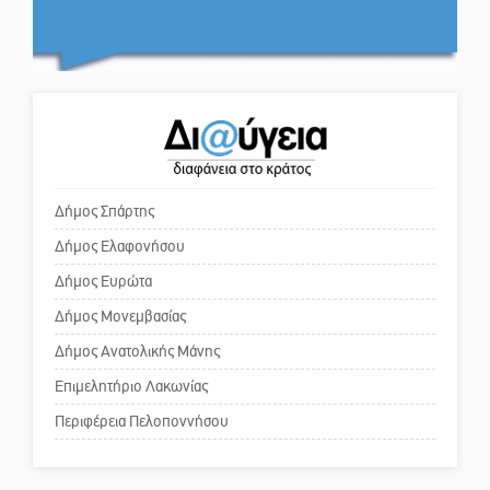
ποδόσφαιρο
Ο εξωραϊσμός της Πλατείας Ν.
Κόσμου και ένας ελλοχεύων
κίνδυνος
Ένα «ταξίδι» τέχνης και
χρωμάτων στη Νεάπολη
Το δικό σας σχόλιο: «Κύριε
πρωθυπουργέ, ντροπή»
Δήμος Σπάρτης
Δήμος Ελαφονήσου
Το δικό σας σχόλιο: Ανοιχτή
επιστολή στον δήμαρχο Σπάρτης
Δήμος Ευρώτα
για τη λειτουργία του ΚΑΠΗ
Δήμος Μονεμβασίας
Δήμος Ανατολικής Μάνης
Το δικό σας σχόλιο: Παράδειγμα
κοινωνικής αναισθησίας
Επιμελητήριο Λακωνίας
Περιφέρεια Πελοποννήσου
Πού βρίσκεται το ιστορικό