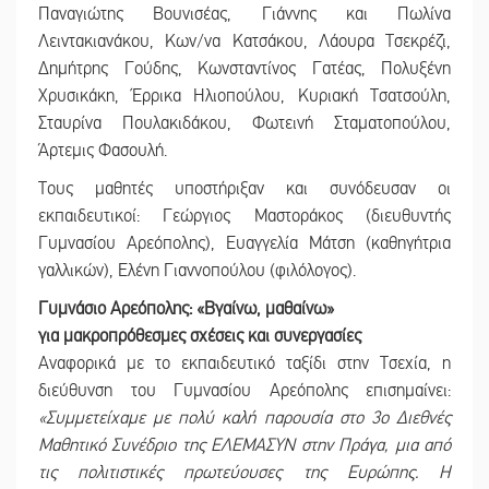
Παναγιώτης Βουνισέας, Γιάννης και Πωλίνα
Λειντακιανάκου, Κων/να Κατσάκου, Λάουρα Τσεκρέζι,
Δημήτρης Γούδης, Κωνσταντίνος Γατέας, Πολυξένη
Χρυσικάκη, Έρρικα Ηλιοπούλου, Κυριακή Τσατσούλη,
Σταυρίνα Πουλακιδάκου, Φωτεινή Σταματοπούλου,
Άρτεμις Φασουλή.
Τους μαθητές υποστήριξαν και συνόδευσαν οι
εκπαιδευτικοί: Γεώργιος Μαστοράκος (διευθυντής
Γυμνασίου Αρεόπολης), Ευαγγελία Μάτση (καθηγήτρια
γαλλικών), Ελένη Γιαννοπούλου (φιλόλογος).
Γυμνάσιο Αρεόπολης: «Βγαίνω, μαθαίνω»
για μακροπρόθεσμες σχέσεις και συνεργασίες
Αναφορικά με το εκπαιδευτικό ταξίδι στην Τσεχία, η
διεύθυνση του Γυμνασίου Αρεόπολης επισημαίνει:
«Συμμετείχαμε με πολύ καλή παρουσία στο 3ο Διεθνές
Μαθητικό Συνέδριο της ΕΛΕΜΑΣΥΝ στην Πράγα, μια από
τις πολιτιστικές πρωτεύουσες της Ευρώπης. Η