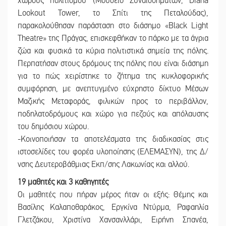
χώρους πολιτισμού (Μουσείο Συναισθημάτων, Diana
Lookout Tower, το Σπίτι της Πεταλούδας),
παρακολούθησαν παράσταση στο διάσημο «Black Light
Theatre» της Πράγας, επισκεφθήκαν το πάρκο με τα άγρια
ζώα και φυσικά τα κύρια πολιτιστικά σημεία της πόλης.
Περπατήσαν στους δρόμους της πόλης που είναι διάσημη
για το πώς χειρίστηκε το ζήτημα της κυκλοφορικής
συμφόρηση, με ανεπτυγμένο εύχρηστο δίκτυο Μέσων
Μαζικής Μεταφοράς, φιλικών προς το περιβάλλον,
ποδηλατοδρόμους και χώρο για πεζούς και απόλαυσης
του δημόσιου χώρου.
-Κοινοποιήσαν τα αποτελέσματα της διαδικασίας στις
ιστοσελίδες του φορέα υλοποίησης (ΕΛΕΜΑΣΥΝ), της Δ/
νσης Δευτεροβάθμιας Εκπ/σης Λακωνίας και αλλού.
19 μαθητές και 3 καθηγητές
Οι μαθητές που πήραν μέρος ήταν οι εξής: Θέμης και
Βασίλης Καλαποθαράκος, Εργκίνα Ντύρμα, Ραφαηλία
Γλετζάκου, Χριστίνα Χανσανλλάρι, Ειρήνη Σπανέα,