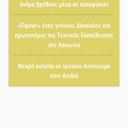
άνδρα βρέθηκε μέσα σε καταψύκτη!
Σωτήρια επέμβαση για ναυτικό
ανοιχτά του Γυθείου
«Έφυγε» ένας γνήσιος Δάσκαλος και
πρωτοπόρος της Τεχνικής Εκπαίδευσης
Αποστολή εξετελέσθη στην
στη Λακωνία
Ταϊβάν: Στη βάση τους τα
παγκόσμια Σπαρτιατόπουλα
Νεκρή κοπέλα σε τροχαίο δυστύχημα
«Ρίζες και Ρεύματα» στο
στην Απιδιά
Ξηροκάμπι με Ίκαρη και
Ζερβάκη
Αμετάβλητος στο «τριάρι» ο
κίνδυνος φωτιάς σε όλη τη
Λακωνία
Εβδομάδα Ομογενών: