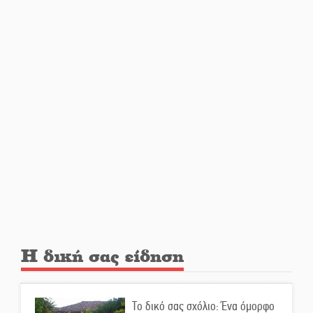
Κερδισμένη ουσία ή
επικοινωνιακές εντυπώσεις;
Ελεύθερος ο 55χρονος για την
υπόθεση του Μυστρά
Εκδηλώσεις-δράσεις-
προθεσμίες στη Λακωνία
(ΣΥΝΕΧΗΣ ΑΝΑΝΕΩΣΗ)
Ποδοσφαιρικό αντάμωμα για
τους Κοκκινοραχίτες
Η δική σας είδηση
Μάχης συνέχεια των 310 για τη
Λαϊκή Σπάρτης
Το δικό σας σχόλιο: Ένα όμορφο