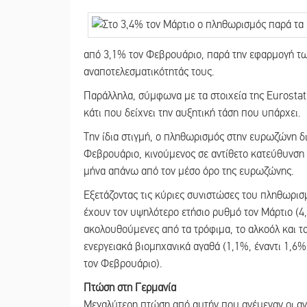
από 3,1% τον Φεβρουάριο, παρά την εφαρμογή των
αναποτελεσματικότητάς τους.
Παράλληλα, σύμφωνα με τα στοιχεία της Eurostat 
κάτι που δείχνει την αυξητική τάση που υπάρχει.
Την ίδια στιγμή, ο πληθωρισμός στην ευρωζώνη 
Φεβρουάριο, κινούμενος σε αντίθετο κατεύθυνση 
μήνα απάνω από τον μέσο όρο της ευρωζώνης.
Εξετάζοντας τις κύριες συνιστώσες του πληθωρισ
έχουν τον υψηλότερο ετήσιο ρυθμό τον Μάρτιο (4
ακολουθούμενες από τα τρόφιμα, το αλκοόλ και το
ενεργειακά βιομηχανικά αγαθά (1,1%, έναντι 1,6%
τον Φεβρουάριο).
Πτώση στη Γερμανία
Μεγαλύτερη πτώση από αυτήν που ανέμεναν οι αν