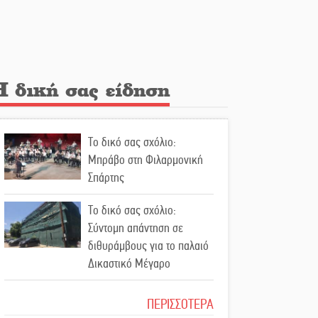
Λακε-Δαιμονικά: Το
κυπαρίσσι του Μυστρά που
φύτρωσε από μια
ξεχασμένη προφητεία
Η δική σας είδηση
Κλήρωσε για τον Αστέρα
Βλαχιώτη στη Γ’ Εθνική
Το δικό σας σχόλιο:
Οδύνη στην Απιδιά για τον
Μπράβο στη Φιλαρμονική
χαμό της 29χρονης Ελένης
Σπάρτης
σε τροχαίο
Το δικό σας σχόλιο:
«Σφραγίδα» έργου και
Σύντομη απάντηση σε
απολογισμού στο
διθυράμβους για το παλαιό
Παναρκαδικό από τον Κυρ.
Δικαστικό Μέγαρο
Διαμαντάκο
Το δικό σας σχόλιο: Ιερή
ΠΕΡΙΣΣΟΤΕΡΑ
Μια «χρυσή» ελαιοκομική
απόφαση