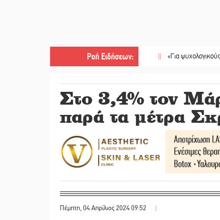
Ροή Ειδήσεων
:
||
«Για ψυχολογικούς λόγους» κ
Στο 3,4% τον Μά
παρά τα μέτρα Σκ
Πέμπτη, 04 Απρίλιος 2024 09:52
|