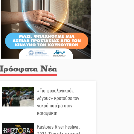
Πρόσφατα Νέα
«Για ψυχολογικούς
λόγους» κρατούσε τον
νεκρό πατέρα στον
καταψύκτη
Kastoras River Festival