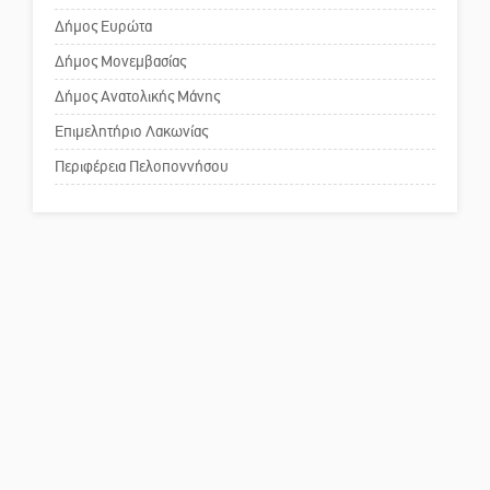
επιστολή στον δήμαρχο Σπάρτης
Δήμος Ευρώτα
για τη λειτουργία του ΚΑΠΗ
Δήμος Μονεμβασίας
Δήμος Ανατολικής Μάνης
Το δικό σας σχόλιο: Παράδειγμα
κοινωνικής αναισθησίας
Επιμελητήριο Λακωνίας
Περιφέρεια Πελοποννήσου
Πού βρίσκεται το ιστορικό
κέντρο της Σπάρτης;