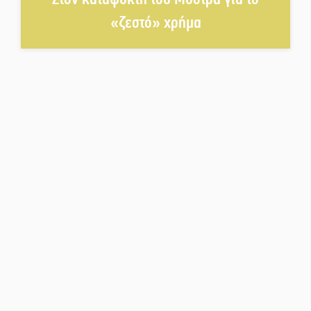
«ζεστό» χρήμα
Μπαρόκ μελωδίες κάτω από την
αυγουστιάτικη πανσέληνο της
Μονεμβασιάς
Διακοπή ρεύματος στο Έλος
Στο Γύθειο η Άντζελα Γκερέκου
Νταλίκα έπεσε σε γκρεμό στον
Κλαδά: Νεκρός ο 48χρονος
οδηγός
«Ανοιχτή Πόλη» απόψε η Σπάρτη