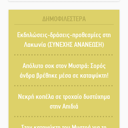
χρωμάτων στη Νεάπολη
ΔΗΜΟΦΙΛΕΣΤΕΡΑ
Τα Λαγκάδια κρατούν ζωντανή
την τέχνη της πέτρας
Εκδηλώσεις-δράσεις-προθεσμίες στη
Λακωνία (ΣΥΝΕΧΗΣ ΑΝΑΝΕΩΣΗ)
Στους ρυθμούς της Ελεωνόρας
Ζουγανέλη το Σαϊνοπούλειο
Απόλυτο σοκ στον Μυστρά: Σορός
άνδρα βρέθηκε μέσα σε καταψύκτη!
Πλούσιο πολιτιστικό πρόγραμμα
δίνει «χρώμα» στον Αύγουστο
Νεκρή κοπέλα σε τροχαίο δυστύχημα
του Λαχίου
στην Απιδιά
Χασισοφυτεία στην
Παλαιοπαναγιά ξεσκέπασε η
Αστυνομία
Στον καταψύκτη του Μυστρά για το