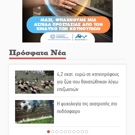
Πρόσφατα Νέα
4,2 εκατ. ευρώ σε κτηνοτρόφους
για ζώα που θανατώθηκαν λόγω
επιζωοτιών
Η ψυχολογία της ανατροπής στο
ποδόσφαιρο
Ένα «ταξίδι» τέχνης και