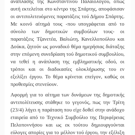
ανάπλασης της Κωνσταντίνου Παλαιολόγου, όπως
αυτή εκτελείται στο κέντρο της Σπάρτης, αποφάσισαν
οι αντιπολιτευόμενες παρατάξεις τού Δήμου Σπάρτης.
Με κοινό αίτημά τους -που υπογράφεται από το
σύνολο των δημοτικών συμβούλων τους- οι
παρατάξεις Τζανετέα, Βαλιώτη, Κανελλοπούλου και
Δούκα, ζητούν ως μοναδικό θέμα ημερήσιας διάταξης
στην επόμενη συνεδρίαση τού δημοτικού συμβουλίου,
να τεθεί η ανάπλαση της εμβληματικής οδού, οι
τρόποι και οι διαδικασίες ολοκλήρωσης του εν
εξελίξει έργου. Το θέμα κρίνεται επείγον, καθώς οι
προθεσμίες στενεύουν.
Αφορμή για το αίτημα των δυνάμεων της δημοτικής
αντιπολίτευσης στάθηκε το γεγονός, πως την Τρίτη
(23/4) λήγει η παράταση που είχε δοθεί στην ανάδοχο
εταιρεία από το Τεχνικό Συμβούλιο της Περιφέρειας
Πελοποννήσου και ως εκ τούτου δημιουργούνται
εύλογες απορίες για το μέλλον τού έργου, την εξέλιξη