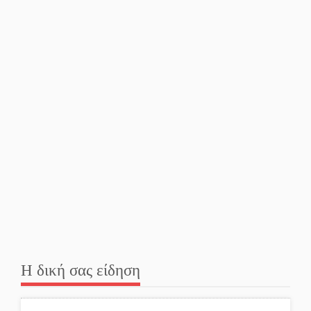
Εβδομάδα Ομογενών:
Κερδισμένη ουσία ή
επικοινωνιακές εντυπώσεις;
Ελεύθερος ο 55χρονος για
την υπόθεση του Μυστρά
Εκδηλώσεις-δράσεις-
προθεσμίες στη Λακωνία
(ΣΥΝΕΧΗΣ ΑΝΑΝΕΩΣΗ)
Ποδοσφαιρικό αντάμωμα
Η δική σας είδηση
για τους Κοκκινοραχίτες