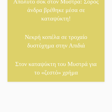
Απόλυτο σοκ στον Μυστρά: Σορός
παράδοση
άνδρα βρέθηκε μέσα σε
καταψύκτη!
Σωτήρια επέμβαση για
ναυτικό ανοιχτά του
Γυθείου
Νεκρή κοπέλα σε τροχαίο
Αποστολή εξετελέσθη στην
δυστύχημα στην Απιδιά
Ταϊβάν: Στη βάση τους τα
παγκόσμια Σπαρτιατόπουλα
Στον καταψύκτη του Μυστρά για
το «ζεστό» χρήμα
«Ρίζες και Ρεύματα» στο
Ξηροκάμπι με Ίκαρη και
Ζερβάκη
Αμετάβλητος στο «τριάρι»
ο κίνδυνος φωτιάς σε όλη τη
Λακωνία