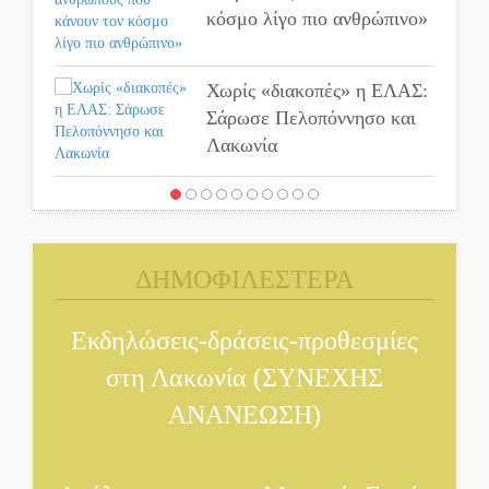
κόσμο λίγο πιο ανθρώπινο»
Χωρίς «διακοπές» η ΕΛΑΣ:
Σάρωσε Πελοπόννησο και
Λακωνία
«Έφυγε» ένας γνήσιος
Δάσκαλος και πρωτοπόρος
της Τεχνικής Εκπαίδευσης
ΔΗΜΟΦΙΛΕΣΤΕΡΑ
στη Λακωνία
«Κλειστά» ανοιχτά
Εκδηλώσεις-δράσεις-προθεσμίες
προαύλια στον Δ. Σπάρτης;
στη Λακωνία (ΣΥΝΕΧΗΣ
ΑΝΑΝΕΩΣΗ)
Δεκαπενταύγουστος στην
Πετρίνα: Αντάμωμα με
μουσική, χορό και