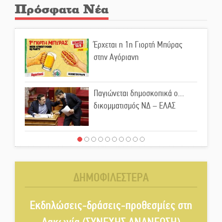
Πρόσφατα Νέα
Έρχεται η 1η Γιορτή Μπύρας
στην Αγόριανη
Παγιώνεται δημοσκοπικά ο…
δικομματισμός ΝΔ – ΕΛΑΣ
«Κεραυνοί» Μιχαλακάκου για
την ύδρευση στη Μάνη
ΔΗΜΟΦΙΛΕΣΤΕΡΑ
Παρουσιάστηκε το βιβλίο
«Νεαπολίτικα καρετομωράκια»
Εκδηλώσεις-δράσεις-προθεσμίες στη
στη Νεάπολη