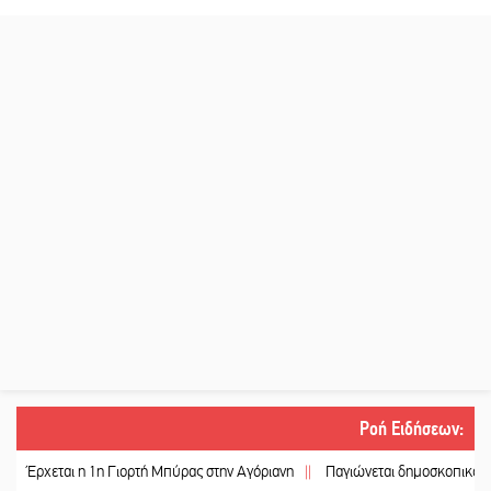
Ροή Ειδήσεων
:
εται η 1η Γιορτή Μπύρας στην Αγόριανη
||
Παγιώνεται δημοσκοπικά ο… δικο