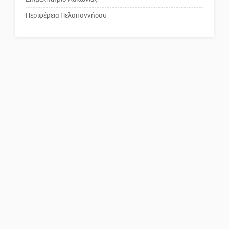
για τη λειτουργία του ΚΑΠΗ
Περιφέρεια Πελοποννήσου
Το δικό σας σχόλιο: Παράδειγμα
κοινωνικής αναισθησίας