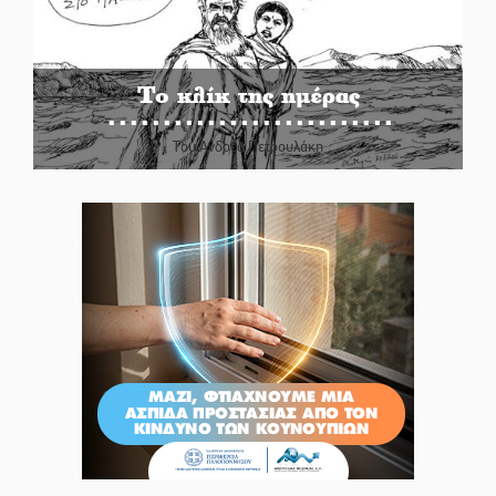
Το κλίκ της ημέρας
Του Ανδρέα Πετρουλάκη