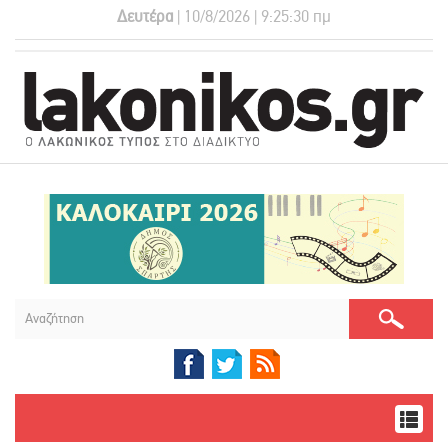
Δευτέρα
| 10/8/2026 | 9:25:30 πμ