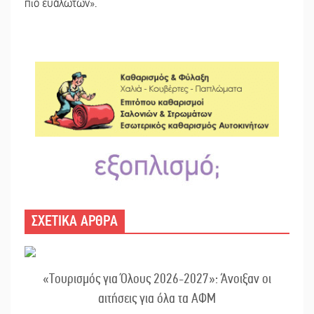
πιο ευάλωτων».
ΣΧΕΤΙΚΑ ΑΡΘΡΑ
«Τουρισμός για Όλους 2026-2027»: Άνοιξαν οι
αιτήσεις για όλα τα ΑΦΜ