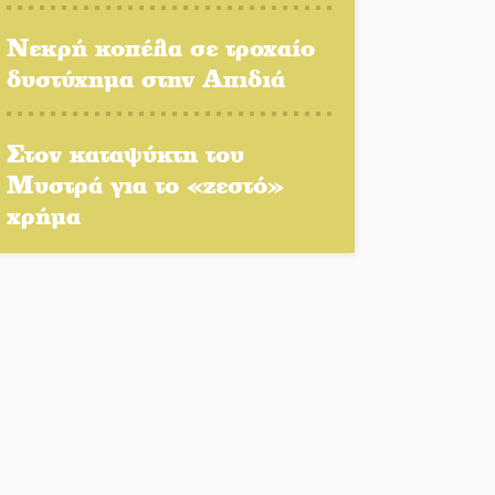
Κερδισμένη ουσία ή
Νεκρή κοπέλα σε τροχαίο
επικοινωνιακές
δυστύχημα στην Απιδιά
εντυπώσεις;
Ελεύθερος ο 55χρονος για
Στον καταψύκτη του
την υπόθεση του Μυστρά
Μυστρά για το «ζεστό»
χρήμα
Ποδοσφαιρικό αντάμωμα
για τους Κοκκινοραχίτες
Μάχης συνέχεια των 310
για τη Λαϊκή Σπάρτης
Στον τελικό του
Πρωταθλήματος Ελλάδας
Beach Soccer ο Π.