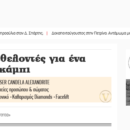
ον Δ. Σπάρτης;
||
Δεκαπενταύγουστος στην Πετρίνα: Αντάμωμα με μουσική, 
θελοντές για ένα
κάμπι
ότητα»