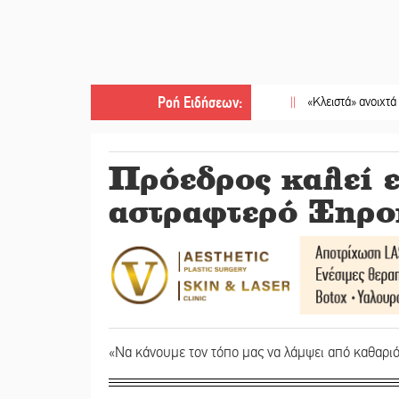
Ροή Ειδήσεων
:
||
«Κλειστά» ανοιχτά προαύλια στ
Πρόεδρος καλεί ε
αστραφτερό Ξηρο
«Να κάνουμε τον τόπο μας να λάμψει από καθαρι