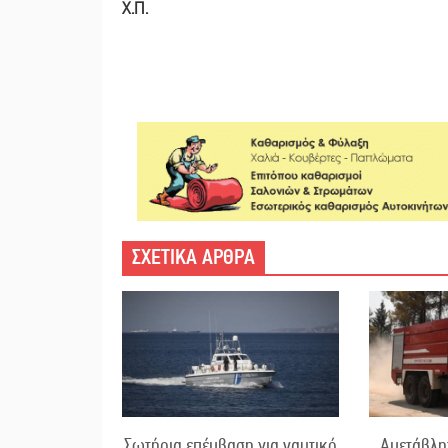
Χ.Π.
ΣΧΕΤΙΚΑ ΑΡΘΡΑ
Σωτήρια επέμβαση για ναυτικό
Αμετάβλητ