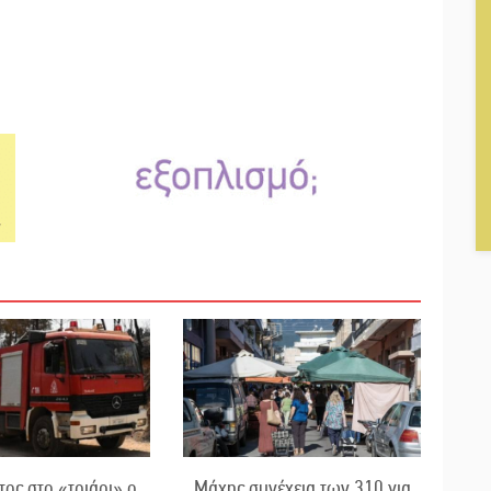
ος στο «τριάρι» ο
Μάχης συνέχεια των 310 για