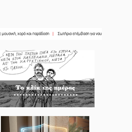
χορό και παράδοση
||
Σωτήρια επέμβαση για ναυτικό ανοιχτά του Γυθείου
||
Το κλίκ της ημέρας
Του Ανδρέα Πετρουλάκη