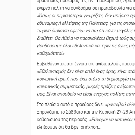
δραστήριος πρόεδρος της ΤΚ Ξηροκαμπίου, Αριστ
ενεργό πολίτη να συνδράμει σε πρωτοβουλία για ε
«Όπως οι περισσότεροι γνωρίζετε, δεν υπάρχει α
αδυναμίες ή ελλείψεις της Πολιτείας, για τις οπο
τωρινή διοίκηση οφείλω να πω ότι κάνει μεγάλες 
διαθέτει. Θα ήθελα να παρακαλέσω θερμά τούς συ
βοηθήσουμε όλοι εθελοντικά και πριν τις άγιες μ
καθαριότητα!»
Εμβαθύνοντας στη έννοια της ανιδιοτελούς προσφ
«Εθελοντισμός δεν είναι απλά ένας όρος, είναι στά
κοινωνική αρετή που έχει στόχο τη δημιουργία ε
κοινωνικής συμμετοχής, μικρές πράξεις ανθρωπιά
μας. Είναι σπουδαίο να είσαι ενεργός πολίτης στη
Στο πλαίσιο αυτό ο πρόεδρος δίνει
«ραντεβού αλλ
Ξηροκάμπι, το Σάββατο και την Κυριακή 27-28 Απρ
καθαρισμού της περιοχής.
«Εύχομαι να καταφέρετε
ελπίσουμε ότι θα βρει απήχηση…