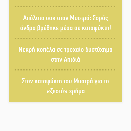
Χασισοφυτεία στην
Παλαιοπαναγιά ξεσκέπασε η
Απόλυτο σοκ στον Μυστρά: Σορός
Αστυνομία
άνδρα βρέθηκε μέσα σε καταψύκτη!
Μπαρόκ μελωδίες κάτω από την
αυγουστιάτικη πανσέληνο της
Νεκρή κοπέλα σε τροχαίο δυστύχημα
Μονεμβασιάς
στην Απιδιά
Διακοπή ρεύματος στο Έλος
Στον καταψύκτη του Μυστρά για το
«ζεστό» χρήμα
Στο Γύθειο η Άντζελα Γκερέκου
Νταλίκα έπεσε σε γκρεμό στον
Κλαδά: Νεκρός ο 48χρονος