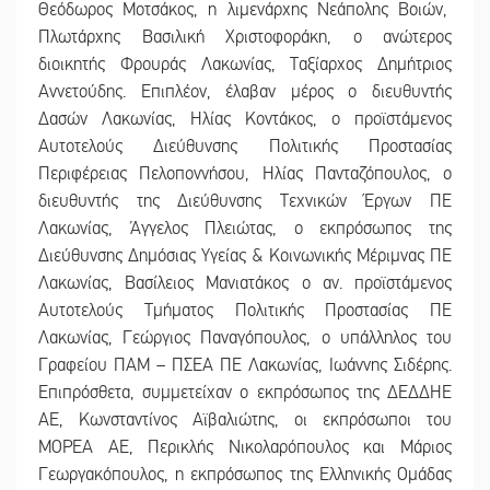
Θεόδωρος Μοτσάκος, η λιμενάρχης Νεάπολης Βοιών,
Πλωτάρχης Βασιλική Χριστοφοράκη, ο ανώτερος
διοικητής Φρουράς Λακωνίας, Ταξίαρχος Δημήτριος
Αννετούδης. Επιπλέον, έλαβαν μέρος ο διευθυντής
Δασών Λακωνίας, Ηλίας Κοντάκος, ο προϊστάμενος
Αυτοτελούς Διεύθυνσης Πολιτικής Προστασίας
Περιφέρειας Πελοποννήσου, Ηλίας Πανταζόπουλος, ο
διευθυντής της Διεύθυνσης Τεχνικών Έργων ΠΕ
Λακωνίας, Άγγελος Πλειώτας, ο εκπρόσωπος της
Διεύθυνσης Δημόσιας Υγείας & Κοινωνικής Μέριμνας ΠΕ
Λακωνίας, Βασίλειος Μανιατάκος ο αν. προϊστάμενος
Αυτοτελούς Τμήματος Πολιτικής Προστασίας ΠΕ
Λακωνίας, Γεώργιος Παναγόπουλος, ο υπάλληλος του
Γραφείου ΠΑΜ – ΠΣΕΑ ΠΕ Λακωνίας, Ιωάννης Σιδέρης.
Επιπρόσθετα, συμμετείχαν ο εκπρόσωπος της ΔΕΔΔΗΕ
ΑΕ, Κωνσταντίνος Αϊβαλιώτης, οι εκπρόσωποι του
ΜΟΡΕΑ ΑΕ, Περικλής Νικολαρόπουλος και Μάριος
Γεωργακόπουλος, η εκπρόσωπος της Ελληνικής Ομάδας