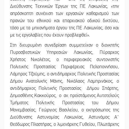
Διεύθυνσης Τεχνικών Έργων της ΠΕ Λακωνίας, «την
απρόσκοπτη συνέχιση των εργασιών καθαρισμού των
πρανών του εθνικού και επαρχιακού οδικού δικτύου,
τόσο με τα μηχανήματα έργου της ΠΕ Λακωνίας, όσο και
με τις εργολαβίες που έχουν προβλεφθεί».
Στη διευρυμένη συνεδρίαση συμμετείχαν ο διοικητής
Πυροσβεστικών Υπηρεσιών Λακωνίας, Πύραρχος
Χρήστος Νικολέτος, ο περιφερειακός συντονιστής
Πολιτικής Προστασίας Περιφέρειας Πελοποννήσου,
Λάμπρος Τζούμης, ο αντιδήμαρχος Πολιτικής Προστασίας
Δήμου Ανατολικής Μάνης, Νικόλαος Λαμπρινάκος, ο
αντιδήμαρχος Πολιτικής Προστασίας Δήμου Σπάρτης,
Δημοσθένης Κακκούρος, ο αν. προϊστάμενος Αυτοτελούς
Τμήματος Πολιτικής Προστασίας του Δήμου
Μονεμβασίας, Γεώργιος Βασιλείου, ο εκπρόσωπος της
Διεύθυνσης Αστυνομίας Λακωνίας, Αστυνόμος Α΄
Θεόδωρος Πλαστήρας, ο λιμενάρχης Γυθείου, Πλωτάρχης