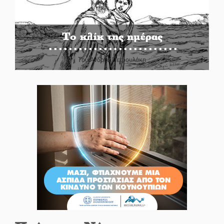
Το κλίκ της ημέρας
Του Ανδρέα Πετρουλάκη