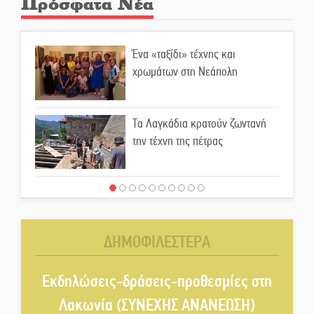
Πρόσφατα Νέα
Ένα «ταξίδι» τέχνης και
χρωμάτων στη Νεάπολη
Τα Λαγκάδια κρατούν ζωντανή
την τέχνη της πέτρας
Στους ρυθμούς της Ελεωνόρας
Ζουγανέλη το Σαϊνοπούλειο
ΔΗΜΟΦΙΛΕΣΤΕΡΑ
Πλούσιο πολιτιστικό πρόγραμμα
δίνει «χρώμα» στον Αύγουστο
Εκδηλώσεις-δράσεις-προθεσμίες στη
του Λαχίου
Λακωνία (ΣΥΝΕΧΗΣ ΑΝΑΝΕΩΣΗ)