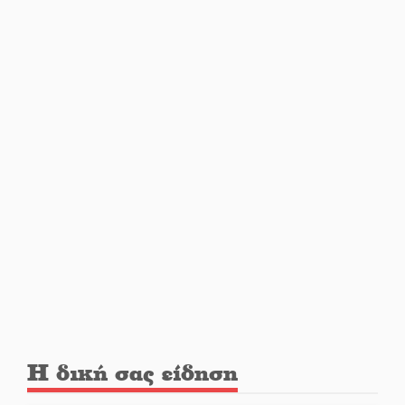
οδηγός
«Ανοιχτή Πόλη» απόψε η Σπάρτη
«ξεκλειδώνει» αγορά και
ψυχαγωγία
«Θέρισε» η άσφαλτος και τον
Ιούλιο στην Πελοπόννησο
Βράβευσε τον Π. Καρρά ο ΑΟ
Κροκεών
Τα μετάλλια των Λακωνόπουλων
στην Ταιβάν
Η δική σας είδηση