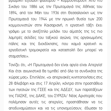
βρώμικη εξίσωση φασισμού – κομμουνισμού». Από «το
Σικάγο του 1886 ως την Πρωτομαγιά της Αθήνας του
1894, από τον Μάη του 1936 στη Θεσσαλονίκη ως την
Πρωτομαγιά του 1944 με την ηρωική θυσία των 200
κομμουνιστών στην Καισαριανή, η εργατική τάξη έχει
γράψει με το ανεξίτηλο μελάνι του αίματός της τις πιο
λαμπρές σελίδες του ταξικού αγώνα, της οργανωμένης
πάλης και της διεκδίκησης, που καμιά κρατική κι
εργοδοτική τρομοκρατία και καταστολή δεν μπορεί να
σταματήσει».
Τονίζει ότι, «Η Πρωτομαγιά δεν είναι αργία είναι Απεργία!
Και έτσι αγωνιστικά θα τιμηθεί από όλα τα συνδικάτα της
χώρας μας». Επιπλέον, «οι απεργιακές κινητοποιήσεις στις
28 Φλεβάρη και στις 17 Απρίλη, κόντρα στην προσπάθεια
των ηγεσιών της ΓΣΕΕ και της ΑΔΕΔΥ, των παρατάξεων
της ΠΑΣΚΕ, της ΔΑΚΕ, του ΣΥΡΙΖΑ/ Νέας Αριστεράς που
πολέμησαν αυτές τις απεργίες, προσπάθησαν να τις
αποδυναμώσουν και να τις υπονομεύσουν, έδωσαν το