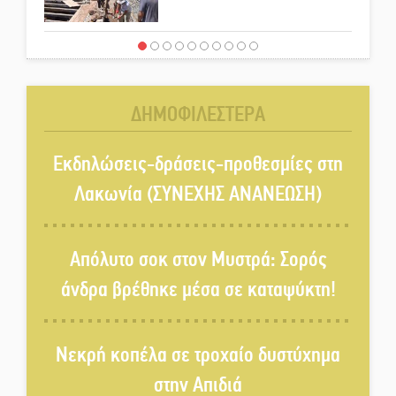
Στους ρυθμούς της Ελεωνόρας
Ζουγανέλη το Σαϊνοπούλειο
ΔΗΜΟΦΙΛΕΣΤΕΡΑ
Πλούσιο πολιτιστικό πρόγραμμα
δίνει «χρώμα» στον Αύγουστο
Εκδηλώσεις-δράσεις-προθεσμίες στη
του Λαχίου
Λακωνία (ΣΥΝΕΧΗΣ ΑΝΑΝΕΩΣΗ)
Χασισοφυτεία στην
Παλαιοπαναγιά ξεσκέπασε η
Απόλυτο σοκ στον Μυστρά: Σορός
Αστυνομία
άνδρα βρέθηκε μέσα σε καταψύκτη!
Μπαρόκ μελωδίες κάτω από την
αυγουστιάτικη πανσέληνο της
Νεκρή κοπέλα σε τροχαίο δυστύχημα
Μονεμβασιάς
στην Απιδιά