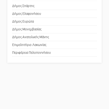
Δήμος Σπάρτης
Δήμος Ελαφονήσου
Το δικό σας σχόλιο: Ανοιχτή
επιστολή στον δήμαρχο Σπάρτης
Δήμος Ευρώτα
για τη λειτουργία του ΚΑΠΗ
Δήμος Μονεμβασίας
Δήμος Ανατολικής Μάνης
Το δικό σας σχόλιο: Παράδειγμα
κοινωνικής αναισθησίας
Επιμελητήριο Λακωνίας
Περιφέρεια Πελοποννήσου
Πού βρίσκεται το ιστορικό
κέντρο της Σπάρτης;