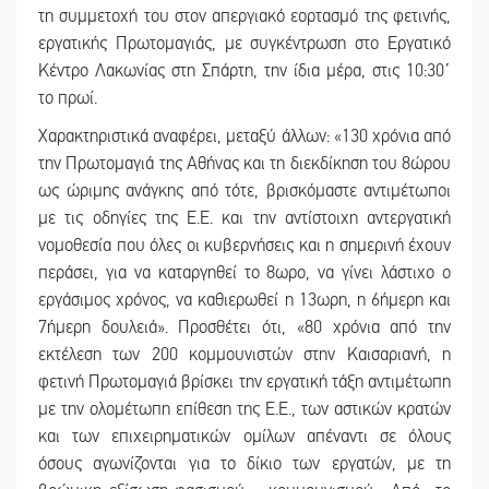
τη συμμετοχή του στον απεργιακό εορτασμό της φετινής,
εργατικής Πρωτομαγιάς, με συγκέντρωση στο Εργατικό
Κέντρο Λακωνίας στη Σπάρτη, την ίδια μέρα, στις 10:30΄
το πρωί.
Χαρακτηριστικά αναφέρει, μεταξύ άλλων: «130 χρόνια από
την Πρωτομαγιά της Αθήνας και τη διεκδίκηση του 8ώρου
ως ώριμης ανάγκης από τότε, βρισκόμαστε αντιμέτωποι
με τις οδηγίες της Ε.Ε. και την αντίστοιχη αντεργατική
νομοθεσία που όλες οι κυβερνήσεις και η σημερινή έχουν
περάσει, για να καταργηθεί το 8ωρο, να γίνει λάστιχο ο
εργάσιμος χρόνος, να καθιερωθεί η 13ωρη, η 6ήμερη και
7ήμερη δουλειά». Προσθέτει ότι, «80 χρόνια από την
εκτέλεση των 200 κομμουνιστών στην Καισαριανή, η
φετινή Πρωτομαγιά βρίσκει την εργατική τάξη αντιμέτωπη
με την ολομέτωπη επίθεση της Ε.Ε., των αστικών κρατών
και των επιχειρηματικών ομίλων απέναντι σε όλους
όσους αγωνίζονται για το δίκιο των εργατών, με τη