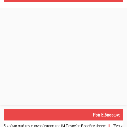
Ροή Ειδήσεων
:
νια από την επανασύσταση της ΙΜ Παναγίας Βρεσθενιτίσσης
||
Ένα «ταξίδι» τέ