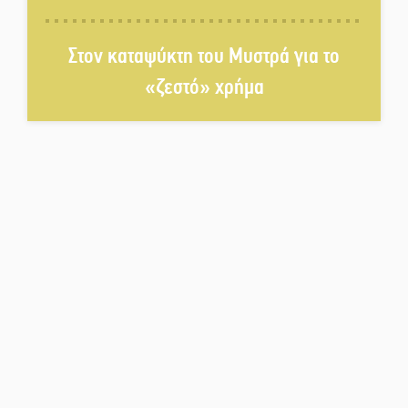
Διακοπή ρεύματος στο Έλος
Στον καταψύκτη του Μυστρά για το
«ζεστό» χρήμα
Στο Γύθειο η Άντζελα Γκερέκου
Νταλίκα έπεσε σε γκρεμό στον
Κλαδά: Νεκρός ο 48χρονος
οδηγός
«Ανοιχτή Πόλη» απόψε η Σπάρτη
«ξεκλειδώνει» αγορά και
ψυχαγωγία
«Θέρισε» η άσφαλτος και τον
Ιούλιο στην Πελοπόννησο