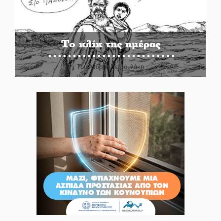
Το κλίκ της ημέρας
Του Ανδρέα Πετρουλάκη