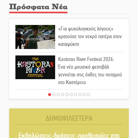
Πρόσφατα Νέα
«Για ψυχολογικούς λόγους»
κρατούσε τον νεκρό πατέρα στον
καταψύκτη
Kastoras River Festival 2026:
Ένα νέο μουσικό φεστιβάλ
γεννιέται στις όχθες του ποταμού
στο Καστόρειο
Τα ζάρια παίρνουν «φωτιά» στην
Άρνα: Στήνεται το 3ο Τουρνουά
Τάβλι
ΔΗΜΟΦΙΛΕΣΤΕΡΑ
Αυθεντικό γλέντι με «Γιορτή
Βραστού» στη Σοχά
Εκδηλώσεις-δράσεις-προθεσμίες στη