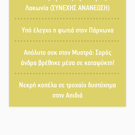
Λακωνία (ΣΥΝΕΧΗΣ ΑΝΑΝΕΩΣΗ)
Το τελεφερίκ της Μονεμβασιάς
στο τραπέζι του δημόσιου
Υπό έλεγχο η φωτιά στον Πάρνωνα
διαλόγου
Πολιτισμός και παράδοση δίνουν
Απόλυτο σοκ στον Μυστρά: Σορός
ραντεβού στην Αγόριανη
άνδρα βρέθηκε μέσα σε καταψύκτη!
Η Σοχά ετοιμάζεται για ένα
Νεκρή κοπέλα σε τροχαίο δυστύχημα
δυναμικό καλοκαιρινό party
στην Απιδιά
Διακοπή μαθημάτων στο
Ματάλειο Κολυμβητήριο την
εβδομάδα του
Δεκαπενταύγουστου