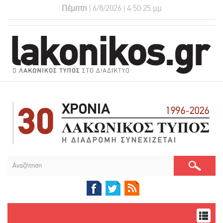
Πέμπτη
| 6/8/2026 | 4:50:25 μμ