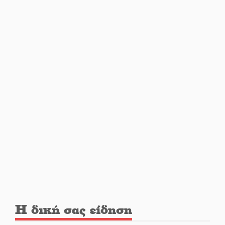
Από Λιβύη είχαν ξεκινήσει οι
μετανάστες που
περισυνελέγησαν στο Ταίναρο
Διακοπή ρεύματος στην Πελλάνα
Λακε-Δαιμονικά: Το κυπαρίσσι
του Μυστρά που φύτρωσε από
μια ξεχασμένη προφητεία
Κλήρωσε για τον Αστέρα
Βλαχιώτη στη Γ’ Εθνική
Η δική σας είδηση
Οδύνη στην Απιδιά για τον χαμό