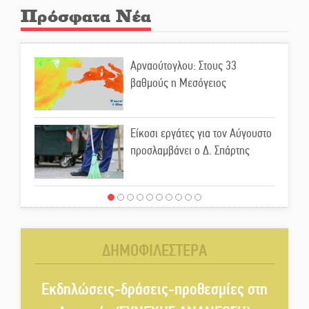
Πρόσφατα Νέα
Αρναούτογλου: Στους 33
βαθμούς η Μεσόγειος
Είκοσι εργάτες για τον Αύγουστο
προσλαμβάνει ο Δ. Σπάρτης
Μιχάλης Μπότας: Digital
Marketing και AI Visibility
δημιουργούν μια νέα αγορά
ΔΗΜΟΦΙΛΕΣΤΕΡΑ
εργασίας για την ελληνική
περιφέρεια
Εκδηλώσεις-δράσεις-προθεσμίες στη
Νέα σύνθεση στη Νομαρχιακή