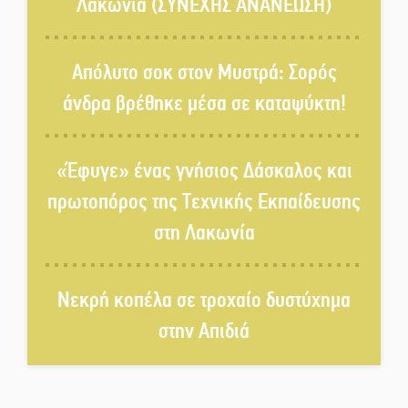
Λακωνία (ΣΥΝΕΧΗΣ ΑΝΑΝΕΩΣΗ)
Επιτροπή ΣΥΡΙΖΑ-ΠΣ Λακωνίας
Απόλυτο σοκ στον Μυστρά: Σορός
«Χάθηκε ένας από τους απλούς,
άνδρα βρέθηκε μέσα σε καταψύκτη!
σπουδαίους ανθρώπους που
κάνουν τον κόσμο λίγο πιο
ανθρώπινο»
«Έφυγε» ένας γνήσιος Δάσκαλος και
Χωρίς «διακοπές» η ΕΛΑΣ:
πρωτοπόρος της Τεχνικής Εκπαίδευσης
Σάρωσε Πελοπόννησο και
στη Λακωνία
Λακωνία
«Έφυγε» ένας γνήσιος Δάσκαλος
Νεκρή κοπέλα σε τροχαίο δυστύχημα
και πρωτοπόρος της Τεχνικής
Εκπαίδευσης στη Λακωνία
στην Απιδιά
«Κλειστά» ανοιχτά προαύλια
στον Δ. Σπάρτης;