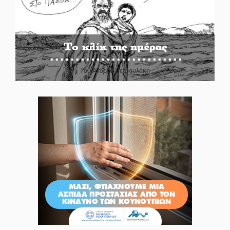
Το κλίκ της ημέρας
Του Ανδρέα Πετρουλάκη