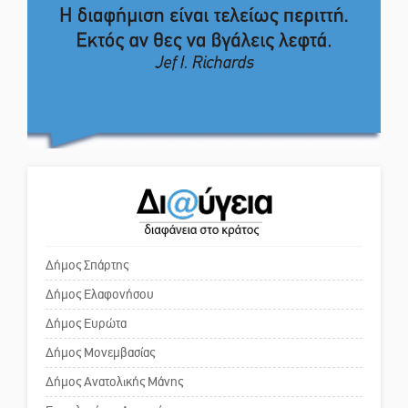
Το δικό σας σχόλιο: Ιερή
Μάχης συνέχεια των 310 για τη
απόφαση
Λαϊκή Σπάρτης
Το δικό σας σχόλιο: Πώς να
Στον τελικό του Πρωταθλήματος
εμπιστευθείς;
Ελλάδας Beach Soccer ο Π.
Μαρτσούκος
Ο εξωραϊσμός της Πλατείας Ν.
Η Έρη Ρίτσου σχολιάζει τα…
Κόσμου και ένας ελλοχεύων
τραγελαφικά των «κληρονόμων»
κίνδυνος
Δήμος Σπάρτης
Δήμος Ελαφονήσου
Το δικό σας σχόλιο: «Κύριε
πρωθυπουργέ, ντροπή»
Δήμος Ευρώτα
Δήμος Μονεμβασίας
Δήμος Ανατολικής Μάνης
Το δικό σας σχόλιο: Ανοιχτή