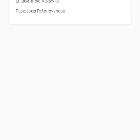
επιστολή στον δήμαρχο Σπάρτης
Επιμελητήριο Λακωνίας
για τη λειτουργία του ΚΑΠΗ
Περιφέρεια Πελοποννήσου
Το δικό σας σχόλιο: Παράδειγμα
κοινωνικής αναισθησίας