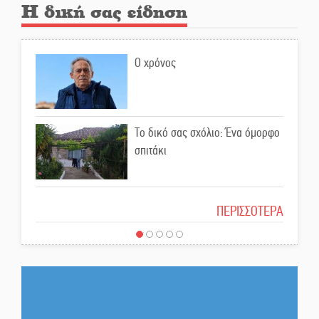
Αμετάβλητος στο «τριάρι» ο
Η δική σας είδηση
κίνδυνος φωτιάς σε όλη τη
Λακωνία
Ο χρόνος
Εβδομάδα Ομογενών:
Κερδισμένη ουσία ή
επικοινωνιακές εντυπώσεις;
Το δικό σας σχόλιο: Ένα όμορφο
Ελεύθερος ο 55χρονος για την
σπιτάκι
υπόθεση του Μυστρά
Το δικό σας σχόλιο: Μπράβο στη
ΠΕΡΙΣΣΟΤΕΡΑ
Εκδηλώσεις-δράσεις-
Φιλαρμονική Σπάρτης
προθεσμίες στη Λακωνία
(ΣΥΝΕΧΗΣ ΑΝΑΝΕΩΣΗ)
Το δικό σας σχόλιο: Σύντομη
Ποδοσφαιρικό αντάμωμα για
απάντηση σε διθυράμβους για το
τους Κοκκινοραχίτες
παλαιό Δικαστικό Μέγαρο