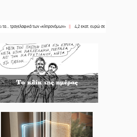
ελαφικά των «κληρονόμων»
||
4,2 εκατ. ευρώ σε κτηνοτρόφους για ζώα που 
Το κλίκ της ημέρας
Του Ανδρέα Πετρουλάκη