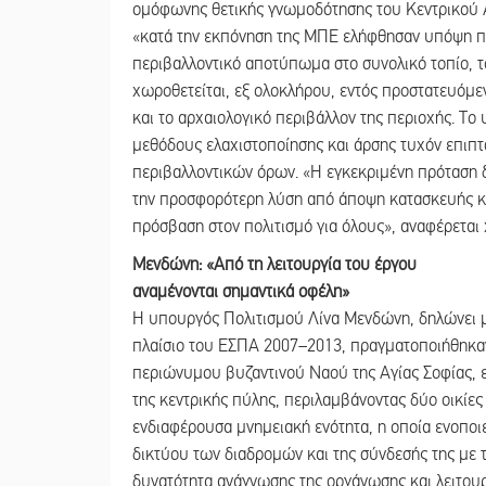
ομόφωνης θετικής γνωμοδότησης του Κεντρικού 
«κατά την εκπόνηση της ΜΠΕ ελήφθησαν υπόψη πα
περιβαλλοντικό αποτύπωμα στο συνολικό τοπίο, το
χωροθετείται, εξ ολοκλήρου, εντός προστατευόμ
και το αρχαιολογικό περιβάλλον της περιοχής. Το
μεθόδους ελαχιστοποίησης και άρσης τυχόν επιπτ
περιβαλλοντικών όρων. «Η εγκεκριμένη πρόταση δ
την προσφορότερη λύση από άποψη κατασκευής κα
πρόσβαση στον πολιτισμό για όλους», αναφέρεται 
Μενδώνη: «Από τη λειτουργία του έργου
αναμένονται σημαντικά οφέλη»
Η υπουργός Πολιτισμού Λίνα Μενδώνη, δηλώνει με
πλαίσιο του ΕΣΠΑ 2007–2013, πραγματοποιήθηκαν
περιώνυμου βυζαντινού Ναού της Αγίας Σοφίας, ε
της κεντρικής πύλης, περιλαμβάνοντας δύο οικίες
ενδιαφέρουσα μνημειακή ενότητα, η οποία ενοποι
δικτύου των διαδρομών και της σύνδεσής της με 
δυνατότητα ανάγνωσης της οργάνωσης και λειτουρ