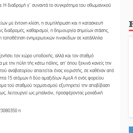
εία. Η διαδρομή γ΄ συναντά το συγκρότημα του οθωμανικού
είων με έντονη κλίση, η συμπλήρωση και η κατασκευή
ς διαδρομές, καθαρισμοί, η δημιουργία σημείων στάσης,
 η τοποθέτηση ενημερωτικών πινακίδων σε κατάλληλα
ξενήσει τον χώρο υποδοχής, αλλά και τον σταθμό
 με την πύλη τής κάτω πόλης, απ’ όπου ξεκινά κανείς την
τού αναβατορίου απαιτείται ένας χειριστής, σε καθέναν από
τητα 15 ατόμων ή δύο αμαξιδίων ΑμεΑ ή ενός φορείου
ρμα τού σταθμού τερματισμού εξυπηρετεί την αποβίβαση
νως, λειτουργεί ως μπαλκόνι, προσφέροντας μοναδική