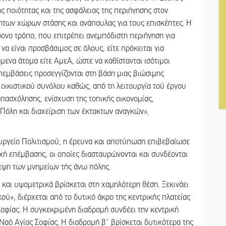
ης ποιότητας και της ασφάλειας της περιήγησης στον
ητων χώρων στάσης και ανάπαυλας για τους επισκέπτες. Η
νο τρόπο, που επιτρέπει ανεμπόδιστη περιήγηση για
να είναι προσβάσιμος σε όλους, είτε πρόκειται για
μενα άτομα είτε ΑμεΑ, ώστε να καθίστανται ισότιμοι
επεμβάσεις προσεγγίζονται στη βάση μιας βιώσιμης
 οικιστικού συνόλου καθώς, από τη λειτουργία τού έργου
πασχόλησης, ενίσχυση της τοπικής οικονομίας,
Πόλη και διαχείριση των έκτακτων αναγκών».
ργείο Πολιτισμού, η έρευνα και αποτύπωση επιβεβαίωσε
ή επέμβασης, οι οποίες διασταυρώνονται και συνδέονται
εψη των μνημείων τής άνω πόλης.
ν και υψομετρικά βρίσκεται στη χαμηλότερη θέση. Ξεκινάει
κού», διέρχεται από το δυτικό άκρο της κεντρικής πλατείας
Σοφίας. Η συγκεκριμένη διαδρομή συνδέει την κεντρική
 Ναό Αγίας Σοφίας. Η διαδρομή β΄ βρίσκεται δυτικότερα της