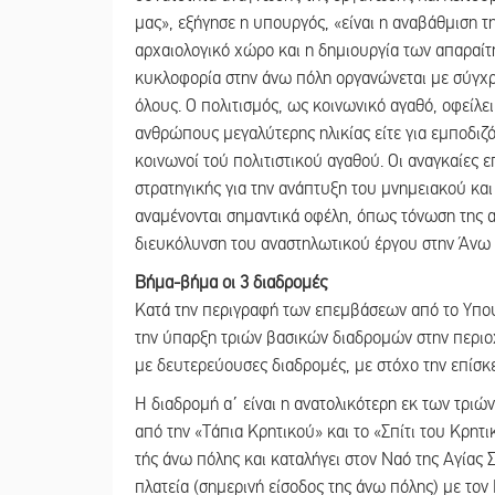
μας», εξήγησε η υπουργός, «είναι η αναβάθμιση τ
αρχαιολογικό χώρο και η δημιουργία των απαραίτ
κυκλοφορία στην άνω πόλη οργανώνεται με σύγχρο
όλους. Ο πολιτισμός, ως κοινωνικό αγαθό, οφείλει 
ανθρώπους μεγαλύτερης ηλικίας είτε για εμποδιζό
κοινωνοί τού πολιτιστικού αγαθού. Οι αναγκαίες 
στρατηγικής για την ανάπτυξη του μνημειακού και
αναμένονται σημαντικά οφέλη, όπως τόνωση της α
διευκόλυνση του αναστηλωτικού έργου στην Άνω 
Βήμα-βήμα οι 3 διαδρομές
Κατά την περιγραφή των επεμβάσεων από το Υπου
την ύπαρξη τριών βασικών διαδρομών στην περιοχ
με δευτερεύουσες διαδρομές, με στόχο την επίσκ
Η διαδρομή α΄ είναι η ανατολικότερη εκ των τριώ
από την «Τάπια Κρητικού» και το «Σπίτι του Κρητι
τής άνω πόλης και καταλήγει στον Ναό της Αγίας 
πλατεία (σημερινή είσοδος της άνω πόλης) με τον