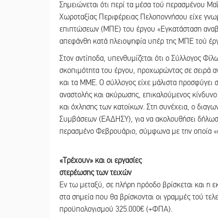
Σημειώνεται ότι περί τα μέσα τού περασμένου Μα
Χωροταξίας Περιφέρειας Πελοποννήσου είχε γνωμ
επιπτώσεων (ΜΠΕ) του έργου «Εγκατάσταση αναβ
απεφάνθη κατά πλειοψηφία υπέρ της ΜΠΕ τού έρ
Στον αντίποδα, υπενθυμίζεται ότι ο Σύλλογος Φίλ
σκοπιμότητα του έργου, προχωρώντας σε σειρά α
και τα ΜΜΕ. Ο σύλλογος είχε μάλιστα προσφύγει σ
αναστολής και ακύρωσης, επικαλούμενος κίνδυνο
και όχλησης των κατοίκων. Στη συνέχεια, ο διαγ
Συμβάσεων (ΕΑΔΗΣΥ), για να ακολουθήσει δήλωσ
περασμένο Φεβρουάριο, σύμφωνα με την οποία «
«Τρέχουν» και οι εργασίες
στερέωσης των τειχών
Εν τω μεταξύ, σε πλήρη πρόοδο βρίσκεται και η 
στα σημεία που θα βρίσκονται οι γραμμές τού τε
προϋπολογισμού 325.000€ (+ΦΠΑ).