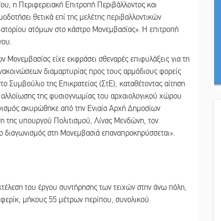
ΐου, η Περιφερειακή Επιτροπή Περιβάλλοντος και
οδοτήσει θετικά επί της μελέτης περιβαλλοντικών
ατορίου ατόμων στο κάστρο Μονεμβασίας». Η επιτροπή
γου.
ων Μονεμβασίας είχε εκφράσει σθεναρές επιφυλάξεις για τη
νακοινώσεων διαμαρτυρίας προς τους αρμόδιους φορείς
το Συμβούλιο της Επικρατείας (ΣτΕ), καταθέτοντας αίτηση
 αλλοίωσης της φυσιογνωμίας του αρχαιολογικού χώρου
ωνισμός ακυρώθηκε από την Ενιαία Αρχή Δημοσίων
η της υπουργού Πολιτισμού, Λίνας Μενδώνη, τον
ο διαγωνισμός στη Μονεμβασιά επαναπροκηρύσσεται».
εκτέλεση του έργου συντήρησης των τειχών στην άνω πόλη,
λεφερίκ, μήκους 55 μέτρων περίπου, συνολικού