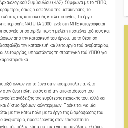
Αρχαιολογικού Συμβουλίου (ΚΑΣ). Σύμφωνα με το ΥΠΠΟ,
ράμετροι, όπως η ασφάλεια της μετακίνησης, το
 κόστος της κατασκευής και λειτουργίας. Το έργο
ενης περιοχής NATURA 2000, ενώ στη ΜΠΕ καταγράφεται
 υπουργείο υποστηρίζει πως η μελέτη προτείνει τρόπους και
ώσεων από την κατασκευή του έργου, με τη θέσπιση
ιασφαλίζει την κατασκευή και λειτουργία τού αναβατορίου,
ι λειτουργίας, υπηρετώντας τη στρατηγική τού ΥΠΠΟ για
χαρακτηριστικά.
ταξύ άλλων για τα έργα στην καστροπολιτεία: «Στο
 στην άνω πόλη, εκτός από την αποκατάσταση του
ργασίες ανάδειξης της ευρύτερης περιοχής του, αλλά και
 και δίκτυο δρόμων καλντεριμιών. Πρόκειται για μία
είται με την κάτω πόλη με το έργο της διαμόρφωσης του
το αναβατόριο, προσφέροντας στον επισκέπτη τη
γίας τής πόλης-κάστρου, ως ενιαίου συνόλου». «Στόχος