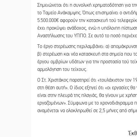
Σημειώνεται ότι η συνολική χρηματοδότηση για τη
το Ταμείο Ανάκαμψης. Όπως επισημαίνει ο αντιδή
5.500.000€ αφορούν την κατασκευή τού τελεφερίκ,
έχει προκύψει ανάδοχος, ενώ η υπόλοιπη πίστωσ
Αναστήλωσης του ΥΠΠΟ. Σε αυτό το ποσό περιέχετ
Το έργο στερέωσης περιλαμβάνει: α) απομάκρυνσ
β) στερέωση και νέα κατασκευή στα σημεία που τ
έργου ομβρίων υδάτων για την προστασία τού τεί
αρμολόγηση του τείχους.
Ο Στ. Χριστάκος παρατηρεί ότι «τουλάχιστον τον 1
στη θέση αυτή». Ο ίδιος εξηγεί ότι «οι εργασίες θ
είναι στην πλευρά της πλαγιάς, θα γίνουν με χρή
εργαζομένων». Σύμφωνα με το χρονοδιάγραμμα που
αναμένεται να ολοκληρωθεί σε 2,5 μήνες από σήμ
Έκθ