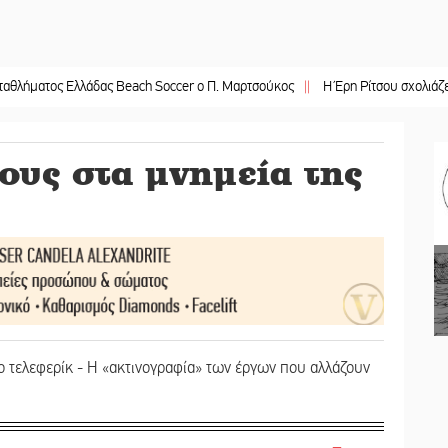
 Ελλάδας Beach Soccer ο Π. Μαρτσούκος
||
Η Έρη Ρίτσου σχολιάζει τα… τραγ
ους στα μνημεία της
το τελεφερίκ - Η «ακτινογραφία» των έργων που αλλάζουν