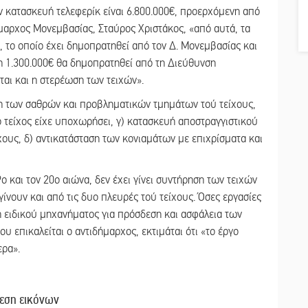
ν κατασκευή τελεφερίκ είναι 6.800.000€, προερχόμενη από
μαρχος Μονεμβασίας, Σταύρος Χριστάκος, «από αυτά, τα
 το οποίο έχει δημοπρατηθεί από τον Δ. Μονεμβασίας και
η 1.300.000€ θα δημοπρατηθεί από τη Διεύθυνση
αι και η στερέωση των τειχών».
η των σαθρών και προβληματικών τμημάτων τού τείχους,
ο τείχος είχε υποχωρήσει, γ) κατασκευή αποστραγγιστικού
χους, δ) αντικατάσταση των κονιαμάτων με επιχρίσματα και
9ο και τον 20ο αιώνα, δεν έχει γίνει συντήρηση των τειχών
α γίνουν και από τις δυο πλευρές τού τείχους. Όσες εργασίες
ση ειδικού μηχανήματος για πρόσδεση και ασφάλεια των
 επικαλείται ο αντιδήμαρχος, εκτιμάται ότι «το έργο
ερα».
εση εικόνων