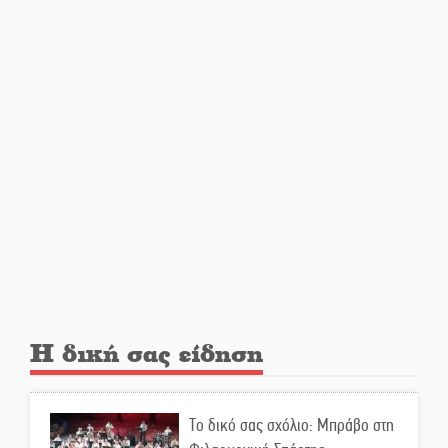
Άγρυπνος φρουρός 2 δεκαετιών
το Πυροφυλάκιο στις Αιγιές
ΔΥΠΑ: Επιπλέον 8.000
επιδοτούμενες θέσεις στο
πρόγραμμα απασχόλησης
ανέργων 55 ετών και άνω
Μισθός: Το στοίχημα των 1.500
ευρώ
Η δική σας είδηση
Δάκος: Νέα «όπλα» στην
προστασία της ελιάς
Το δικό σας σχόλιο: Μπράβο στη