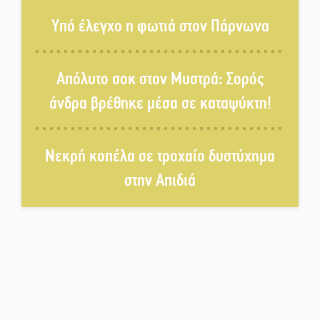
της 29χρονης Ελένης σε τροχαίο
Υπό έλεγχο η φωτιά στον Πάρνωνα
«Σφραγίδα» έργου και
Απόλυτο σοκ στον Μυστρά: Σορός
απολογισμού στο Παναρκαδικό
άνδρα βρέθηκε μέσα σε καταψύκτη!
από τον Κυρ. Διαμαντάκο
Μια «χρυσή» ελαιοκομική
Νεκρή κοπέλα σε τροχαίο δυστύχημα
προοπτική για τη Λακωνία
στην Απιδιά
Εκδηλώσεις του ΚΚΕ Λακωνίας
για τα 80 χρόνια από την ίδρυση
του Δημοκρατικού Στρατού
«Στέγνωσε» από νερό πάνω από
μήνα ο Πύρριχος