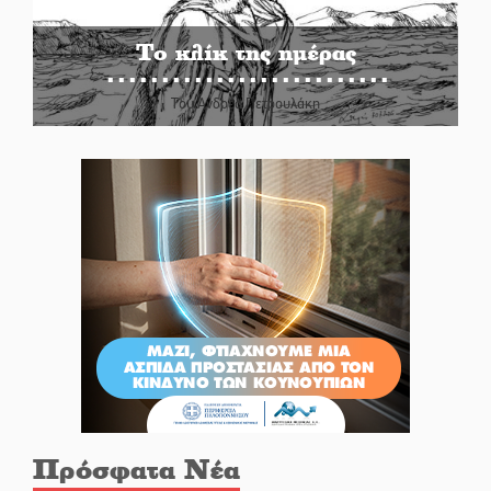
Το κλίκ της ημέρας
Του Ανδρέα Πετρουλάκη
Πρόσφατα Νέα