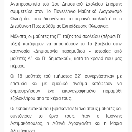
Αντιπροσωπεία τού 2ου Δημοτικού Σχολείου Σπάρτης
συμμετείχε στον 1ο Πανελλήνιο Μαθητικό Διαγωνισμό
Φιλοζωίας, που διοργάνωσε το περσινό σχολικό έτος η
Διεύθυνση Πρωτοβάθμιας Εκπαίδευσης Φλώρινας.
Μάλιστα, οι μαθητές τής Γ΄ τάξης τού σχολείου (πέρυσι Β΄
τάξη) κατάφεραν να αποσπάσουν το 1ο βραβείο στην
κατηγορία «Δημιουργία παραμυθιού - ιστορίας από
μαθητές Α΄ και Β΄ δημοτικού», κατά τη χρονιά που μας
πέρασε.
Οι 18 μαθητές τού τμήματος Β2΄ συνεργάστηκαν με
επιτυχία και με ομαδικό πνεύμα κατάφεραν να
δημιουργήσουν ένα εικονογραφημένο παραμύθι
εξολοκλήρου από τα χέρια τους.
Οι εκπαιδευτικοί που βρίσκονταν δίπλα στους μαθητές και
συντόνισαν το έργο τους, ήταν ο Ιωάννης
Ασημακόπουλος, η Αθηνά Αγοργιανίτη και η Μαρία
Αλαφόγιαννη.