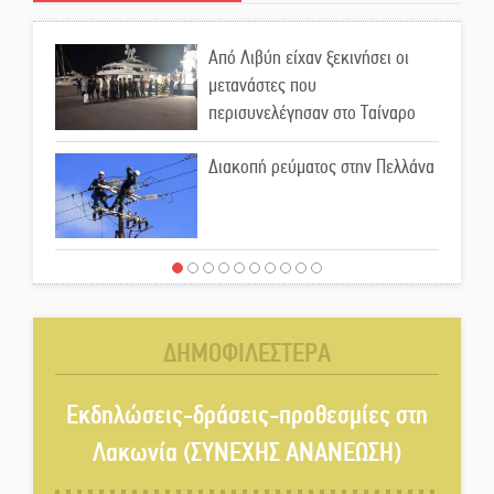
Από Λιβύη είχαν ξεκινήσει οι
μετανάστες που
περισυνελέγησαν στο Ταίναρο
Διακοπή ρεύματος στην Πελλάνα
Λακε-Δαιμονικά: Το κυπαρίσσι
του Μυστρά που φύτρωσε από
μια ξεχασμένη προφητεία
ΔΗΜΟΦΙΛΕΣΤΕΡΑ
Κλήρωσε για τον Αστέρα
Βλαχιώτη στη Γ’ Εθνική
Εκδηλώσεις-δράσεις-προθεσμίες στη
Λακωνία (ΣΥΝΕΧΗΣ ΑΝΑΝΕΩΣΗ)
Οδύνη στην Απιδιά για τον χαμό