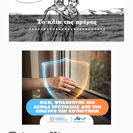
Το κλίκ της ημέρας
Του Ανδρέα Πετρουλάκη