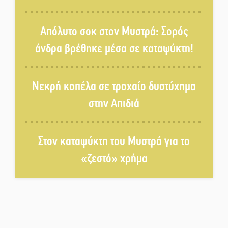
Διακοπή ρεύματος στο Έλος
Απόλυτο σοκ στον Μυστρά: Σορός
άνδρα βρέθηκε μέσα σε καταψύκτη!
Στο Γύθειο η Άντζελα Γκερέκου
Νεκρή κοπέλα σε τροχαίο δυστύχημα
στην Απιδιά
Νταλίκα έπεσε σε γκρεμό στον
Κλαδά: Νεκρός ο 48χρονος
οδηγός
Στον καταψύκτη του Μυστρά για το
«ζεστό» χρήμα
«Ανοιχτή Πόλη» απόψε η Σπάρτη
«ξεκλειδώνει» αγορά και
ψυχαγωγία
«Θέρισε» η άσφαλτος και τον
Ιούλιο στην Πελοπόννησο