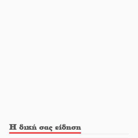
Βράβευσε τον Π. Καρρά ο ΑΟ
Κροκεών
Τα μετάλλια των Λακωνόπουλων
στην Ταιβάν
Τζάμπολ για τρίτη χρονιά στο
τουρνουά GNC 3on3 στη Σκάλα
Νέο χρηματοδοτικό εργαλείο για
αναβάθμιση του οδικού δικτύου
Η δική σας είδηση
της Πελοποννήσου