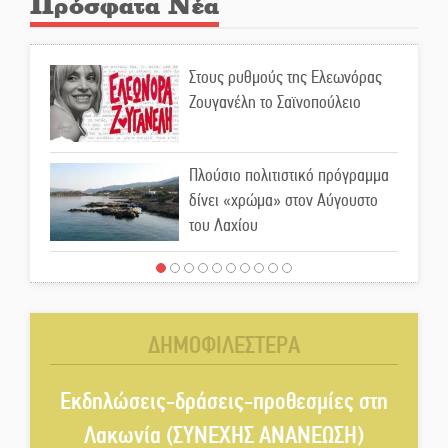
Πρόσφατα Νέα
Στους ρυθμούς της Ελεωνόρας
Ζουγανέλη το Σαϊνοπούλειο
Πλούσιο πολιτιστικό πρόγραμμα
δίνει «χρώμα» στον Αύγουστο
του Λαχίου
Χασισοφυτεία στην
Παλαιοπαναγιά ξεσκέπασε η
Αστυνομία
ΔΗΜΟΦΙΛΕΣΤΕΡΑ
Μπαρόκ μελωδίες κάτω από την
αυγουστιάτικη πανσέληνο της
Εκδηλώσεις-δράσεις-προθεσμίες στη
Μονεμβασιάς
Λακωνία (ΣΥΝΕΧΗΣ ΑΝΑΝΕΩΣΗ)