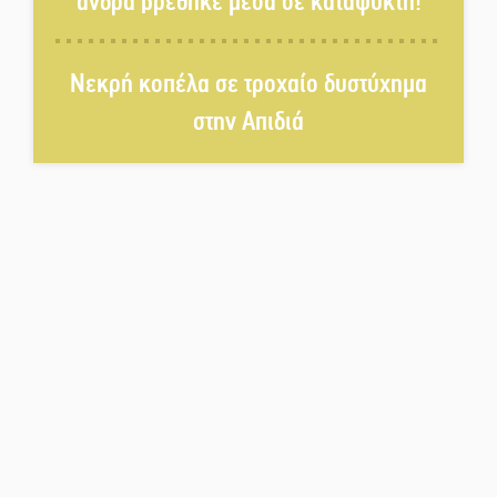
άνδρα βρέθηκε μέσα σε καταψύκτη!
από τον Κυρ. Διαμαντάκο
Μια «χρυσή» ελαιοκομική
Νεκρή κοπέλα σε τροχαίο δυστύχημα
προοπτική για τη Λακωνία
στην Απιδιά
Εκδηλώσεις του ΚΚΕ Λακωνίας
για τα 80 χρόνια από την ίδρυση
του Δημοκρατικού Στρατού
«Στέγνωσε» από νερό πάνω από
μήνα ο Πύρριχος
Άγρυπνος φρουρός 2 δεκαετιών
το Πυροφυλάκιο στις Αιγιές
ΔΥΠΑ: Επιπλέον 8.000