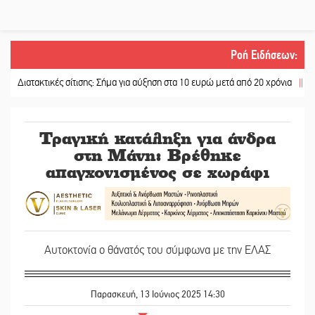
Ροή Ειδήσεων
:
τακτικές σίτισης: Σήμα για αύξηση στα 10 ευρώ μετά από 20 χρόνια
||
«Για ψυχ
Τραγική κατάληξη για άνδρα
στη Μάνη: Βρέθηκε
απαγχονισμένος σε χωράφι
Αυτοκτονία ο θάνατός του σύμφωνα με την ΕΛΑΣ
Παρασκευή, 13 Ιούνιος 2025 14:30