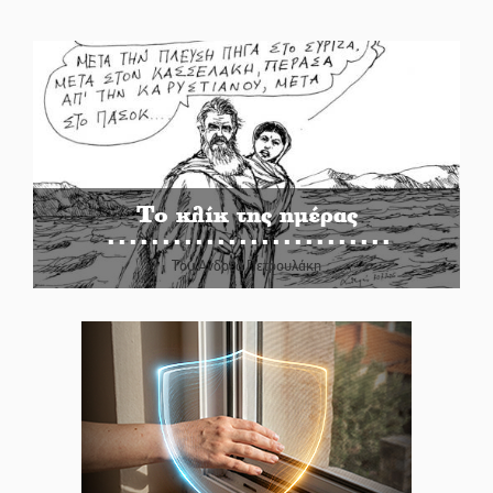
Το κλίκ της ημέρας
Του Ανδρέα Πετρουλάκη