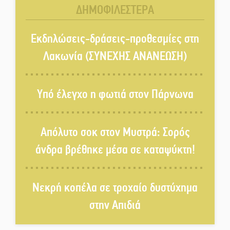
ΔΗΜΟΦΙΛΕΣΤΕΡΑ
στο Καστόρειο
Τα ζάρια παίρνουν «φωτιά» στην
Εκδηλώσεις-δράσεις-προθεσμίες στη
Άρνα: Στήνεται το 3ο Τουρνουά
Λακωνία (ΣΥΝΕΧΗΣ ΑΝΑΝΕΩΣΗ)
Τάβλι
Αυθεντικό γλέντι με «Γιορτή
Υπό έλεγχο η φωτιά στον Πάρνωνα
Βραστού» στη Σοχά
Απόλυτο σοκ στον Μυστρά: Σορός
Το τελεφερίκ της Μονεμβασιάς
άνδρα βρέθηκε μέσα σε καταψύκτη!
στο τραπέζι του δημόσιου
διαλόγου
Νεκρή κοπέλα σε τροχαίο δυστύχημα
Πολιτισμός και παράδοση δίνουν
ραντεβού στην Αγόριανη
στην Απιδιά