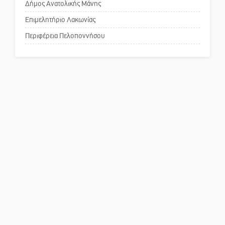
Δήμος Ανατολικής Μάνης
Πού βρίσκεται το ιστορικό
κέντρο της Σπάρτης;
Επιμελητήριο Λακωνίας
Περιφέρεια Πελοποννήσου
Το δικό σας σχόλιο: Ρύποι