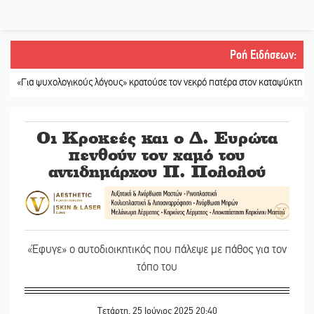
Ροή Ειδήσεων
:
 ψυχολογικούς λόγους» κρατούσε τον νεκρό πατέρα στον καταψύκτη
||
Kastor
Οι Κροκεές και ο Δ. Ευρώτα
πενθούν τον χαμό του
αντιδημάρχου Π. Πολολού
«Έφυγε» ο αυτοδιοικητικός που πάλεψε με πάθος για τον
τόπο του
Τετάρτη, 25 Ιούνιος 2025 20:40