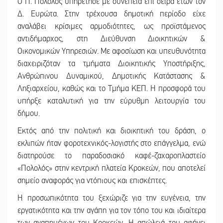
Ο Π. Πολολός υπηρέτησε με συνέπεια επί σειρά ετών τον
Δ. Ευρώτα. Στην τρέχουσα δημοτική περίοδο είχε
αναλάβει κρίσιμες αρμοδιότητες, ως προϊστάμενος
αντιδήμαρχος, στη Διεύθυνση Διοικητικών &
Οικονομικών Υπηρεσιών. Με αφοσίωση και υπευθυνότητα
διαχειριζόταν τα τμήματα Διοικητικής Υποστήριξης,
Ανθρώπινου Δυναμικού, Δημοτικής Κατάστασης &
Ληξιαρχείου, καθώς και το Τμήμα ΚΕΠ. Η προσφορά του
υπήρξε καταλυτική για την εύρυθμη λειτουργία του
δήμου.
Εκτός από την πολιτική και διοικητική του δράση, ο
εκλιπών ήταν φοροτεχνικός-λογιστής στο επάγγελμα, ενώ
διατηρούσε το παραδοσιακό καφέ-ζαχαροπλαστείο
«Πολολός» στην κεντρική πλατεία Κροκεών, που αποτελεί
σημείο αναφοράς για ντόπιους και επισκέπτες.
Η προσωπικότητα του ξεχώριζε για την ευγένεια, την
εργατικότητα και την αγάπη για τον τόπο του και ιδιαίτερα
των αγαπημένων του Κροκεών. Η απώλειά του αφήνει