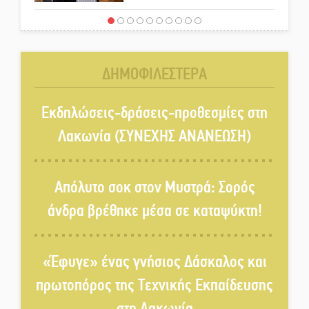
Τα «Άνθη της Πέτρας» τίμησαν
τον Γ. Γιαξόγλου
ΔΗΜΟΦΙΛΕΣΤΕΡΑ
Τίμησε τον Π. Καρρά ο ΑΟ
Κροκεών
Εκδηλώσεις-δράσεις-προθεσμίες στη
Λακωνία (ΣΥΝΕΧΗΣ ΑΝΑΝΕΩΣΗ)
Ανανεώθηκε το γήπεδο-στέκι
στην παραλία της Νεάπολης
Απόλυτο σοκ στον Μυστρά: Σορός
άνδρα βρέθηκε μέσα σε καταψύκτη!
Ιωάννης Μ. Βαρβιτσιώτης: Στην
αιωνιότητα το ιστορικό πολιτικό
«Έφυγε» ένας γνήσιος Δάσκαλος και
στέλεχος της Μεταπολίτευσης
πρωτοπόρος της Τεχνικής Εκπαίδευσης
Ο Άνθρωπος-αράχνη
στη Λακωνία