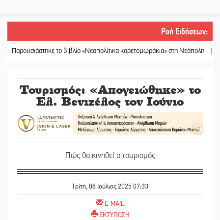
Ροή Ειδήσεων
:
υσιάστηκε το βιβλίο «Νεαπολίτικα καρετομωράκια» στη Νεάπολη
||
Στο κάδρο
Τουρισμός: «Απογειώθηκε» το
Ελ. Βενιζέλος τον Ιούνιο
Πώς θα κινηθεί ο τουρισμός
Τρίτη, 08 Ιούλιος 2025 07:33
E-MAIL
ΕΚΤΥΠΩΣΗ