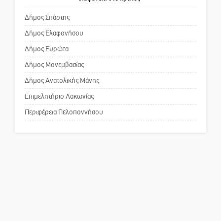
Κόσμου και ένας ελλοχεύων
κίνδυνος
Δήμος Σπάρτης
Δήμος Ελαφονήσου
Το δικό σας σχόλιο: «Κύριε
πρωθυπουργέ, ντροπή»
Δήμος Ευρώτα
Δήμος Μονεμβασίας
Δήμος Ανατολικής Μάνης
Το δικό σας σχόλιο: Ανοιχτή
επιστολή στον δήμαρχο Σπάρτης
Επιμελητήριο Λακωνίας
για τη λειτουργία του ΚΑΠΗ
Περιφέρεια Πελοποννήσου
Το δικό σας σχόλιο: Παράδειγμα
κοινωνικής αναισθησίας