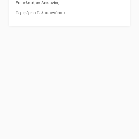
κέντρο της Σπάρτης;
Επιμελητήριο Λακωνίας
Περιφέρεια Πελοποννήσου
Το δικό σας σχόλιο: Ρύποι