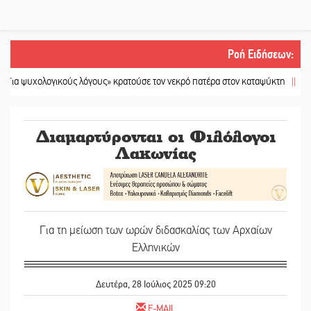
Ροή Ειδήσεων
:
λογικούς λόγους» κρατούσε τον νεκρό πατέρα στον καταψύκτη
||
Kastoras Ri
Διαμαρτύρονται οι Φιλόλογοι
Λακωνίας
Για τη μείωση των ωρών διδασκαλίας των Αρχαίων
Ελληνικών
Δευτέρα, 28 Ιούλιος 2025 09:20
E-MAIL