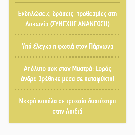
Αυθεντικό γλέντι με «Γιορτή
Βραστού» στη Σοχά
Εκδηλώσεις-δράσεις-προθεσμίες στη
Λακωνία (ΣΥΝΕΧΗΣ ΑΝΑΝΕΩΣΗ)
Το τελεφερίκ της Μονεμβασιάς
στο τραπέζι του δημόσιου
Υπό έλεγχο η φωτιά στον Πάρνωνα
διαλόγου
Πολιτισμός και παράδοση δίνουν
Απόλυτο σοκ στον Μυστρά: Σορός
ραντεβού στην Αγόριανη
άνδρα βρέθηκε μέσα σε καταψύκτη!
Η Σοχά ετοιμάζεται για ένα
Νεκρή κοπέλα σε τροχαίο δυστύχημα
δυναμικό καλοκαιρινό party
στην Απιδιά
Διακοπή μαθημάτων στο
Ματάλειο Κολυμβητήριο την