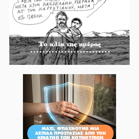
Το κλίκ της ημέρας
Του Ανδρέα Πετρουλάκη