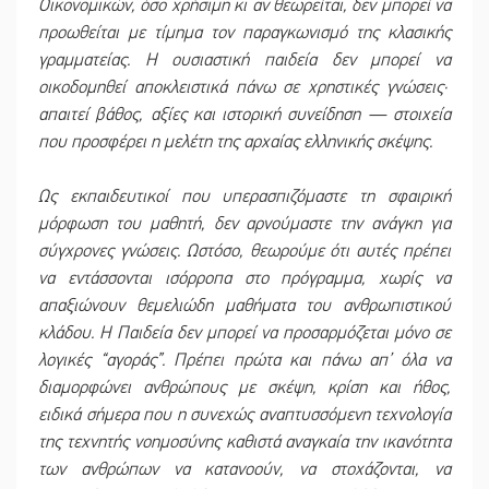
Οικονομικών, όσο χρήσιμη κι αν θεωρείται, δεν μπορεί να
προωθείται με τίμημα τον παραγκωνισμό της κλασικής
γραμματείας. Η ουσιαστική παιδεία δεν μπορεί να
οικοδομηθεί αποκλειστικά πάνω σε χρηστικές γνώσεις·
απαιτεί βάθος, αξίες και ιστορική συνείδηση — στοιχεία
που προσφέρει η μελέτη της αρχαίας ελληνικής σκέψης.
Ως εκπαιδευτικοί που υπερασπιζόμαστε τη σφαιρική
μόρφωση του μαθητή, δεν αρνούμαστε την ανάγκη για
σύγχρονες γνώσεις. Ωστόσο, θεωρούμε ότι αυτές πρέπει
να εντάσσονται ισόρροπα στο πρόγραμμα, χωρίς να
απαξιώνουν θεμελιώδη μαθήματα του ανθρωπιστικού
κλάδου. Η Παιδεία δεν μπορεί να προσαρμόζεται μόνο σε
λογικές “αγοράς”. Πρέπει πρώτα και πάνω απ’ όλα να
διαμορφώνει ανθρώπους με σκέψη, κρίση και ήθος,
ειδικά σήμερα που η συνεχώς αναπτυσσόμενη τεχνολογία
της τεχνητής νοημοσύνης καθιστά αναγκαία την ικανότητα
των ανθρώπων να κατανοούν, να στοχάζονται, να