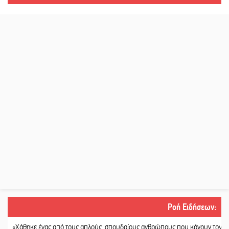
Ροή Ειδήσεων
:
ηκε ένας από τους απλούς, σπουδαίους ανθρώπους που κάνουν τον κόσμο λίγ