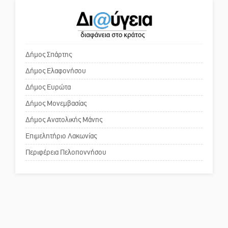
Ένα «ταξίδι» τέχνης και
χρωμάτων στη Νεάπολη
Το δικό σας σχόλιο: «Κύριε
πρωθυπουργέ, ντροπή»
Δήμος Σπάρτης
Δήμος Ελαφονήσου
Το δικό σας σχόλιο: Ανοιχτή
επιστολή στον δήμαρχο Σπάρτης
Δήμος Ευρώτα
για τη λειτουργία του ΚΑΠΗ
Δήμος Μονεμβασίας
Δήμος Ανατολικής Μάνης
Το δικό σας σχόλιο: Παράδειγμα
κοινωνικής αναισθησίας
Επιμελητήριο Λακωνίας
Περιφέρεια Πελοποννήσου
Πού βρίσκεται το ιστορικό
κέντρο της Σπάρτης;