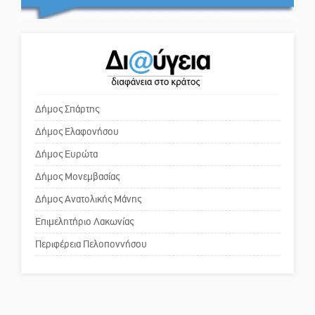
Κόσμου και ένας ελλοχεύων
κίνδυνος
Ένα «ταξίδι» τέχνης και
χρωμάτων στη Νεάπολη
Το δικό σας σχόλιο: «Κύριε
πρωθυπουργέ, ντροπή»
Δήμος Σπάρτης
Δήμος Ελαφονήσου
Το δικό σας σχόλιο: Ανοιχτή
επιστολή στον δήμαρχο Σπάρτης
Δήμος Ευρώτα
για τη λειτουργία του ΚΑΠΗ
Δήμος Μονεμβασίας
Δήμος Ανατολικής Μάνης
Το δικό σας σχόλιο: Παράδειγμα
κοινωνικής αναισθησίας
Επιμελητήριο Λακωνίας
Περιφέρεια Πελοποννήσου
Πού βρίσκεται το ιστορικό
κέντρο της Σπάρτης;