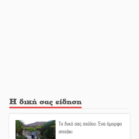
Ελεύθερος ο 55χρονος για την
υπόθεση του Μυστρά
Εκδηλώσεις-δράσεις-
προθεσμίες στη Λακωνία
(ΣΥΝΕΧΗΣ ΑΝΑΝΕΩΣΗ)
Ποδοσφαιρικό αντάμωμα για
τους Κοκκινοραχίτες
Η δική σας είδηση
Μάχης συνέχεια των 310 για τη
Λαϊκή Σπάρτης
Το δικό σας σχόλιο: Ένα όμορφο
σπιτάκι
Στον τελικό του Πρωταθλήματος