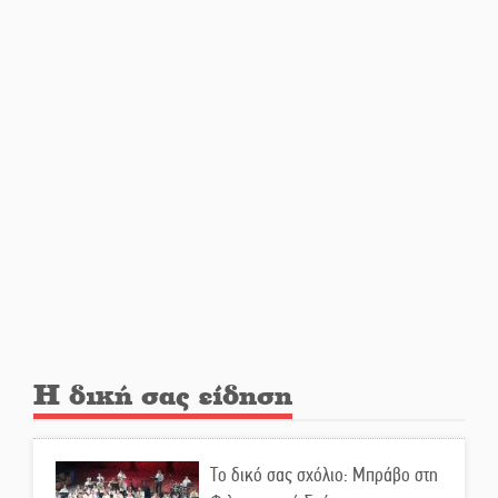
Κατεβαίνει ο γενικός ρεύματος
σε Έλος και αρδευτικά 4
περιοχών του Δ. Ευρώτα
Δημοσιεύτηκε η προκήρυξη του
διαγωνισμού για το παλαιό
Πρωτοδικείο Σπάρτης
Υπάλληλοι ΠΕ Λακωνίας: «Στο
κόκκινο το σύνολο των
Υπηρεσιών από την
υποστελέχωση»
Η δική σας είδηση
Φως σε μπαράζ διαρρήξεων
στον Δ. Ευρώτα
Το δικό σας σχόλιο: Μπράβο στη