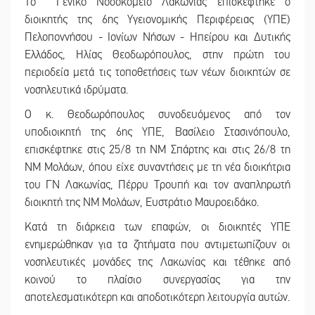
Το Γενικό Νοσοκομείο Λακωνίας επισκέφτηκε ο
διοικητής της 6ης Υγειονομικής Περιφέρειας (ΥΠΕ)
Πελοποννήσου - Ιονίων Νήσων - Ηπείρου και Δυτικής
Ελλάδος, Ηλίας Θεοδωρόπουλος, στην πρώτη του
περιοδεία μετά τις τοποθετήσεις των νέων διοικητών σε
νοσηλευτικά ιδρύματα.
Ο κ. Θεοδωρόπουλος συνοδευόμενος από τον
υποδιοικητή της 6ης ΥΠΕ, Βασίλειο Στασινόπουλο,
επισκέφτηκε στις 25/8 τη ΝΜ Σπάρτης και στις 26/8 τη
ΝΜ Μολάων, όπου είχε συναντήσεις με τη νέα διοικήτρια
του ΓΝ Λακωνίας, Πέρρυ Τρουπή και τον αναπληρωτή
διοικητή της ΝΜ Μολάων, Ευστράτιο Μαυροειδάκο.
Κατά τη διάρκεια των επαφών, οι διοικητές ΥΠΕ
ενημερώθηκαν για τα ζητήματα που αντιμετωπίζουν οι
νοσηλευτικές μονάδες της Λακωνίας και τέθηκε από
κοινού το πλαίσιο συνεργασίας για την
αποτελεσματικότερη και αποδοτικότερη λειτουργία αυτών.