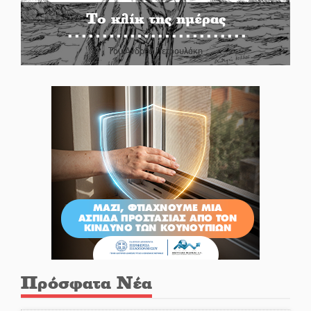
Το κλίκ της ημέρας
Του Ανδρέα Πετρουλάκη
Πρόσφατα Νέα