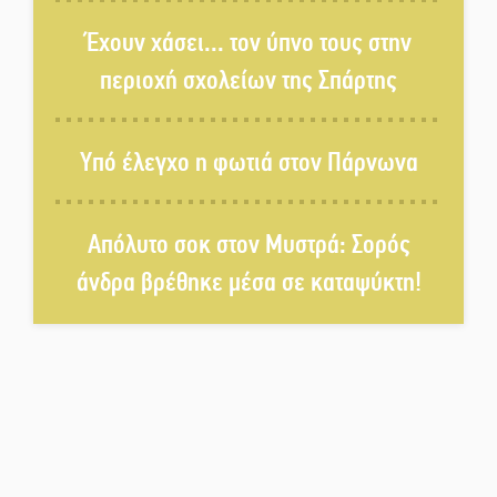
Καλοκαιρινό Pool Party στο
Έχουν χάσει... τον ύπνο τους στην
Mystras Grand Palace Resort &
περιοχή σχολείων της Σπάρτης
Spa
Στον καταψύκτη του Μυστρά για
Υπό έλεγχο η φωτιά στον Πάρνωνα
το «ζεστό» χρήμα
Απόλυτο σοκ στον Μυστρά: Σορός
Ο καρχαρίας από την εποχή του
Σαίξπηρ που αψηφά τον χρόνο
άνδρα βρέθηκε μέσα σε καταψύκτη!
Στη φάκα της Ασφάλειας Σπάρτης
μέλος της σπείρας των
«κουκουλοφόρων»
Δεν χαλαρώνει η επιφυλακή για
φωτιές στη Λακωνία