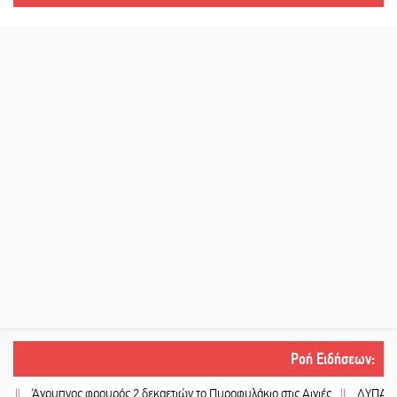
Ροή Ειδήσεων
:
Άγρυπνος φρουρός 2 δεκαετιών το Πυροφυλάκιο στις Αιγιές
||
ΔΥΠΑ: Επιπλέ