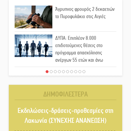
Άγρυπνος φρουρός 2 δεκαετιών
το Πυροφυλάκιο στις Αιγιές
ΔΥΠΑ: Επιπλέον 8.000
επιδοτούμενες θέσεις στο
πρόγραμμα απασχόλησης
ανέργων 55 ετών και άνω
Μισθός: Το στοίχημα των 1.500
ευρώ
ΔΗΜΟΦΙΛΕΣΤΕΡΑ
Δάκος: Νέα «όπλα» στην
προστασία της ελιάς
Εκδηλώσεις-δράσεις-προθεσμίες στη
Λακωνία (ΣΥΝΕΧΗΣ ΑΝΑΝΕΩΣΗ)
Κυριακή 9 Αυγούστου: