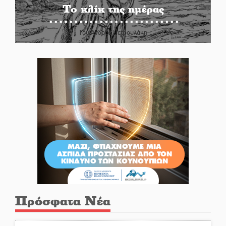
Το κλίκ της ημέρας
Του Ανδρέα Πετρουλάκη
Πρόσφατα Νέα