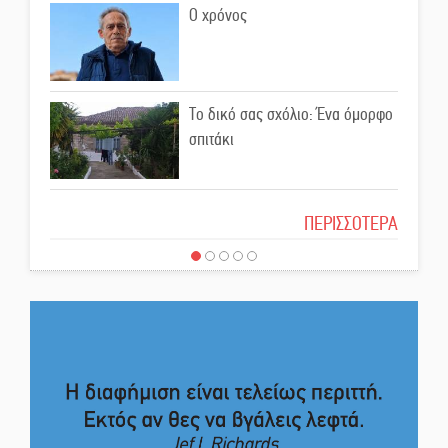
Ο χρόνος
Εβδομάδα Ομογενών:
Κερδισμένη ουσία ή
επικοινωνιακές εντυπώσεις;
Το δικό σας σχόλιο: Ένα όμορφο
Ελεύθερος ο 55χρονος για την
σπιτάκι
υπόθεση του Μυστρά
Το δικό σας σχόλιο: Μπράβο στη
ΠΕΡΙΣΣΟΤΕΡΑ
Εκδηλώσεις-δράσεις-
Φιλαρμονική Σπάρτης
προθεσμίες στη Λακωνία
(ΣΥΝΕΧΗΣ ΑΝΑΝΕΩΣΗ)
Το δικό σας σχόλιο: Σύντομη
Ποδοσφαιρικό αντάμωμα για
απάντηση σε διθυράμβους για το
τους Κοκκινοραχίτες
παλαιό Δικαστικό Μέγαρο
Το δικό σας σχόλιο: Ιερή
Μάχης συνέχεια των 310 για τη
απόφαση
Λαϊκή Σπάρτης