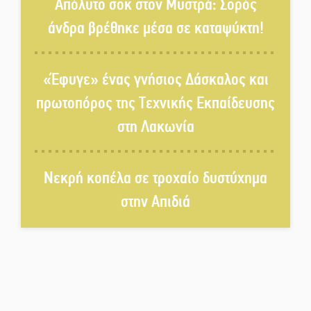
Απόλυτο σοκ στον Μυστρά: Σορός
«Χάθηκε ένας από τους απλούς,
άνδρα βρέθηκε μέσα σε καταψύκτη!
σπουδαίους ανθρώπους που
κάνουν τον κόσμο λίγο πιο
ανθρώπινο»
«Έφυγε» ένας γνήσιος Δάσκαλος και
Χωρίς «διακοπές» η ΕΛΑΣ:
πρωτοπόρος της Τεχνικής Εκπαίδευσης
Σάρωσε Πελοπόννησο και
στη Λακωνία
Λακωνία
«Έφυγε» ένας γνήσιος Δάσκαλος
Νεκρή κοπέλα σε τροχαίο δυστύχημα
και πρωτοπόρος της Τεχνικής
Εκπαίδευσης στη Λακωνία
στην Απιδιά
«Κλειστά» ανοιχτά προαύλια
στον Δ. Σπάρτης;
Δεκαπενταύγουστος στην