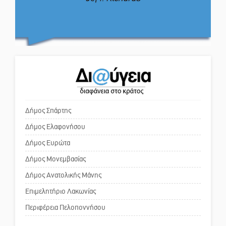
Το δικό σας σχόλιο: Πώς να
Στον τελικό του Πρωταθλήματος
εμπιστευθείς;
Ελλάδας Beach Soccer ο Π.
Μαρτσούκος
Ο εξωραϊσμός της Πλατείας Ν.
Η Έρη Ρίτσου σχολιάζει τα…
Κόσμου και ένας ελλοχεύων
τραγελαφικά των «κληρονόμων»
κίνδυνος
Δήμος Σπάρτης
Δήμος Ελαφονήσου
Το δικό σας σχόλιο: «Κύριε
πρωθυπουργέ, ντροπή»
Δήμος Ευρώτα
Δήμος Μονεμβασίας
Δήμος Ανατολικής Μάνης
Το δικό σας σχόλιο: Ανοιχτή
επιστολή στον δήμαρχο Σπάρτης
Επιμελητήριο Λακωνίας
για τη λειτουργία του ΚΑΠΗ
Περιφέρεια Πελοποννήσου