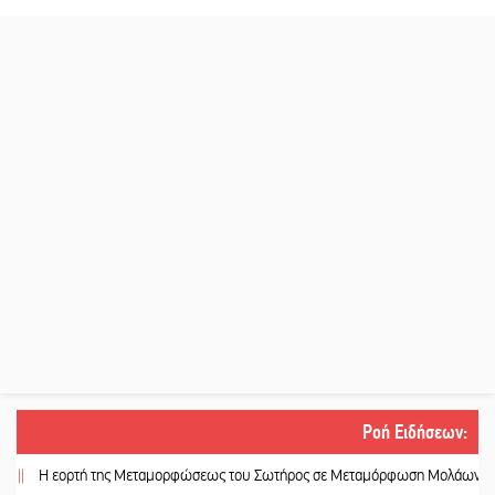
Ροή Ειδήσεων
:
εορτή της Μεταμορφώσεως του Σωτήρος σε Μεταμόρφωση Μολάων και Ανθοχ