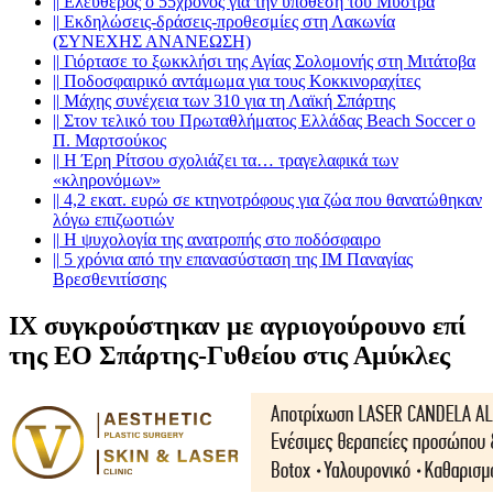
||
Ελεύθερος ο 55χρονος για την υπόθεση του Μυστρά
||
Εκδηλώσεις-δράσεις-προθεσμίες στη Λακωνία
(ΣΥΝΕΧΗΣ ΑΝΑΝΕΩΣΗ)
||
Γιόρτασε το ξωκκλήσι της Αγίας Σολομονής στη Μιτάτοβα
||
Ποδοσφαιρικό αντάμωμα για τους Κοκκινοραχίτες
||
Μάχης συνέχεια των 310 για τη Λαϊκή Σπάρτης
||
Στον τελικό του Πρωταθλήματος Ελλάδας Beach Soccer ο
Π. Μαρτσούκος
||
Η Έρη Ρίτσου σχολιάζει τα… τραγελαφικά των
«κληρονόμων»
||
4,2 εκατ. ευρώ σε κτηνοτρόφους για ζώα που θανατώθηκαν
λόγω επιζωοτιών
||
Η ψυχολογία της ανατροπής στο ποδόσφαιρο
||
5 χρόνια από την επανασύσταση της ΙΜ Παναγίας
Βρεσθενιτίσσης
ΙΧ συγκρούστηκαν με αγριογούρουνο επί
της ΕΟ Σπάρτης-Γυθείου στις Αμύκλες