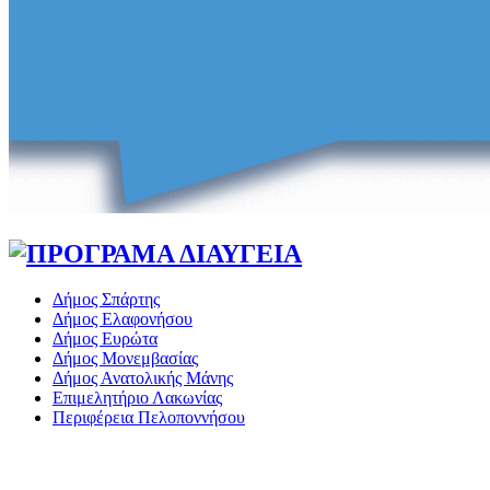
Δήμος Σπάρτης
Δήμος Ελαφονήσου
Δήμος Ευρώτα
Δήμος Μονεμβασίας
Δήμος Ανατολικής Μάνης
Επιμελητήριο Λακωνίας
Περιφέρεια Πελοποννήσου