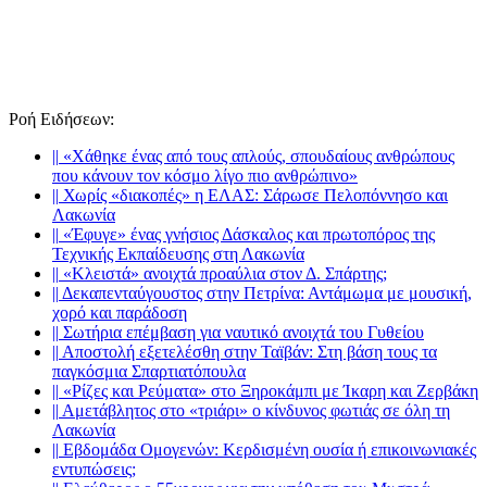
Ροή Ειδήσεων
:
||
«Χάθηκε ένας από τους απλούς, σπουδαίους ανθρώπους
που κάνουν τον κόσμο λίγο πιο ανθρώπινο»
||
Χωρίς «διακοπές» η ΕΛΑΣ: Σάρωσε Πελοπόννησο και
Λακωνία
||
«Έφυγε» ένας γνήσιος Δάσκαλος και πρωτοπόρος της
Τεχνικής Εκπαίδευσης στη Λακωνία
||
«Κλειστά» ανοιχτά προαύλια στον Δ. Σπάρτης;
||
Δεκαπενταύγουστος στην Πετρίνα: Αντάμωμα με μουσική,
χορό και παράδοση
||
Σωτήρια επέμβαση για ναυτικό ανοιχτά του Γυθείου
||
Αποστολή εξετελέσθη στην Ταϊβάν: Στη βάση τους τα
παγκόσμια Σπαρτιατόπουλα
||
«Ρίζες και Ρεύματα» στο Ξηροκάμπι με Ίκαρη και Ζερβάκη
||
Αμετάβλητος στο «τριάρι» ο κίνδυνος φωτιάς σε όλη τη
Λακωνία
||
Εβδομάδα Ομογενών: Κερδισμένη ουσία ή επικοινωνιακές
εντυπώσεις;