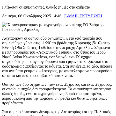
Γλίτωσαν οι επιβαίνοντες, υλικές ζημιές στα οχήματα
Δευτέρα, 06 Οκτώβριος 2025 14:46
|
E-MAIL
ΕΚΤΥΠΩΣΗ
Λαχτάρησαν οι οδηγοί δύο οχημάτων, μετά από τροχαίο που
σημειώθηκε γύρω στις 11:20΄ το βράδυ της Κυριακής (5/10) στην
Εθνική Οδό Σπάρτης–Γυθείου στην περιοχή Αμυκλών. Σύμφωνα
με πληροφορίες του «Λακωνικού Τύπου», στο ύψος του Ιερού
Ναού Αγίου Κωνσταντίνου, ένα διερχόμενο ΙΧ όχημα
συγκρούστηκε με αγριογούρουνο που εμφανίστηκε ξαφνικά στο
οδόστρωμα διασχίζοντας το κάθετα. Στη συνέχεια, το ζώο, πέρασε
στο αντίθετο ρεύμα κυκλοφορίας, με αποτέλεσμα να προσκρούσει
σε αυτό και δεύτερο επιβατικό αυτοκίνητο.
Οδηγοί των δύο οχημάτων ήταν ένας 25χρονος και ένας 28χρονος,
οι οποίοι ευτυχώς δεν τραυματίστηκαν. Τα αυτοκίνητα υπέστησαν
υλικές ζημιές, ενώ το αγριογούρουνο, βαριά τραυματισμένο,
περισυνελέγη από την αρμόδια υπηρεσία και θανατώθηκε όπως
προβλέπεται.
Στο σημείο έσπευσαν δυνάμεις της Αστυνομίας και της Πολιτικής