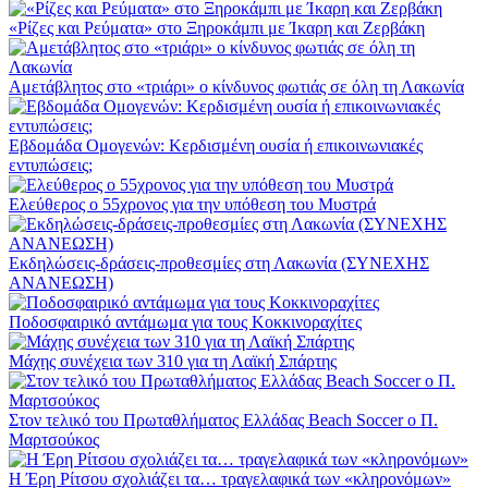
«Ρίζες και Ρεύματα» στο Ξηροκάμπι με Ίκαρη και Ζερβάκη
Αμετάβλητος στο «τριάρι» ο κίνδυνος φωτιάς σε όλη τη Λακωνία
Εβδομάδα Ομογενών: Κερδισμένη ουσία ή επικοινωνιακές
εντυπώσεις;
Ελεύθερος ο 55χρονος για την υπόθεση του Μυστρά
Εκδηλώσεις-δράσεις-προθεσμίες στη Λακωνία (ΣΥΝΕΧΗΣ
ΑΝΑΝΕΩΣΗ)
Ποδοσφαιρικό αντάμωμα για τους Κοκκινοραχίτες
Μάχης συνέχεια των 310 για τη Λαϊκή Σπάρτης
Στον τελικό του Πρωταθλήματος Ελλάδας Beach Soccer ο Π.
Μαρτσούκος
Η Έρη Ρίτσου σχολιάζει τα… τραγελαφικά των «κληρονόμων»