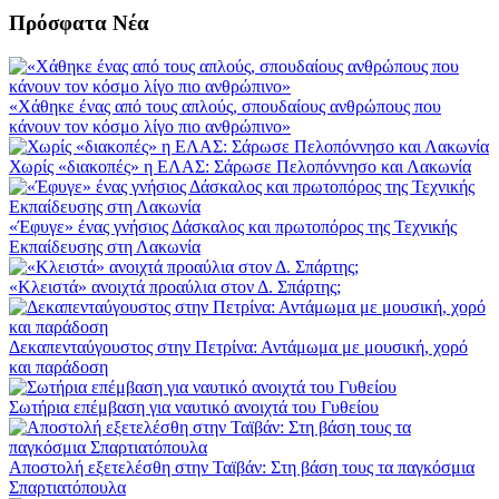
Πρόσφατα Νέα
«Χάθηκε ένας από τους απλούς, σπουδαίους ανθρώπους που
κάνουν τον κόσμο λίγο πιο ανθρώπινο»
Χωρίς «διακοπές» η ΕΛΑΣ: Σάρωσε Πελοπόννησο και Λακωνία
«Έφυγε» ένας γνήσιος Δάσκαλος και πρωτοπόρος της Τεχνικής
Εκπαίδευσης στη Λακωνία
«Κλειστά» ανοιχτά προαύλια στον Δ. Σπάρτης;
Δεκαπενταύγουστος στην Πετρίνα: Αντάμωμα με μουσική, χορό
και παράδοση
Σωτήρια επέμβαση για ναυτικό ανοιχτά του Γυθείου
Αποστολή εξετελέσθη στην Ταϊβάν: Στη βάση τους τα παγκόσμια
Σπαρτιατόπουλα