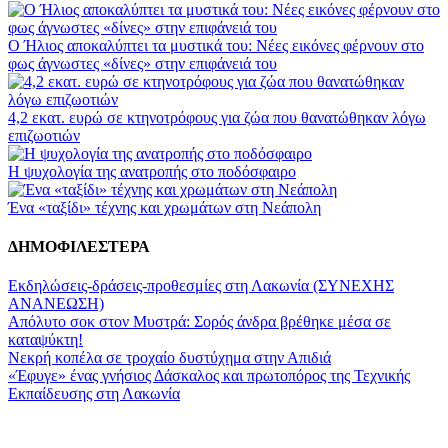
Ο Ήλιος αποκαλύπτει τα μυστικά του: Νέες εικόνες φέρνουν στο
φως άγνωστες «δίνες» στην επιφάνειά του
4,2 εκατ. ευρώ σε κτηνοτρόφους για ζώα που θανατώθηκαν λόγω
επιζωοτιών
Η ψυχολογία της ανατροπής στο ποδόσφαιρο
Ένα «ταξίδι» τέχνης και χρωμάτων στη Νεάπολη
ΔΗΜΟΦΙΛΕΣΤΕΡΑ
Εκδηλώσεις-δράσεις-προθεσμίες στη Λακωνία (ΣΥΝΕΧΗΣ
ΑΝΑΝΕΩΣΗ)
Απόλυτο σοκ στον Μυστρά: Σορός άνδρα βρέθηκε μέσα σε
καταψύκτη!
Νεκρή κοπέλα σε τροχαίο δυστύχημα στην Απιδιά
«Έφυγε» ένας γνήσιος Δάσκαλος και πρωτοπόρος της Τεχνικής
Εκπαίδευσης στη Λακωνία