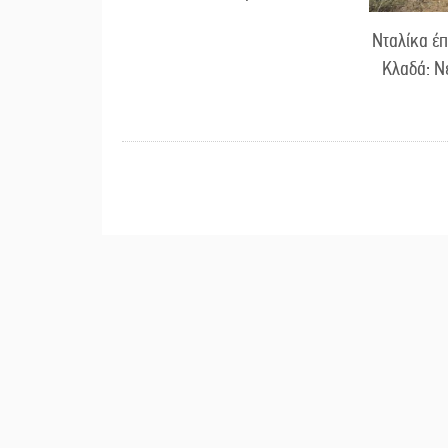
Νταλίκα έπ
Κλαδά: Ν