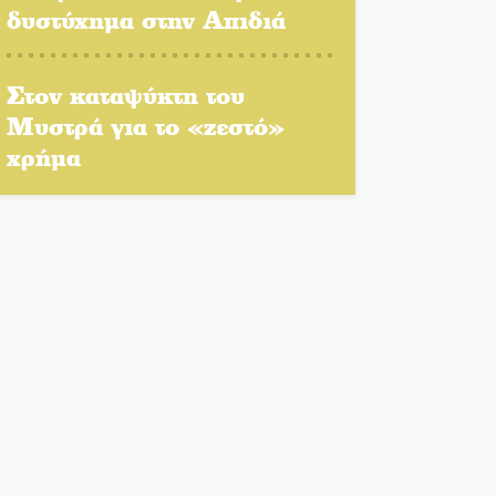
δυστύχημα στην Απιδιά
Στο Γύθειο η Άντζελα
Γκερέκου
Στον καταψύκτη του
Μυστρά για το «ζεστό»
χρήμα
Νταλίκα έπεσε σε γκρεμό
στον Κλαδά: Νεκρός ο
48χρονος οδηγός
«Ανοιχτή Πόλη» απόψε η
Σπάρτη «ξεκλειδώνει»
αγορά και ψυχαγωγία
«Θέρισε» η άσφαλτος και
τον Ιούλιο στην
Πελοπόννησο
Βράβευσε τον Π. Καρρά ο