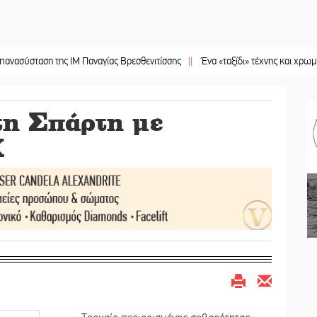
αση της ΙΜ Παναγίας Βρεσθενιτίσσης
||
Ένα «ταξίδι» τέχνης και χρωμάτων στ
τη Σπάρτη με
Χ