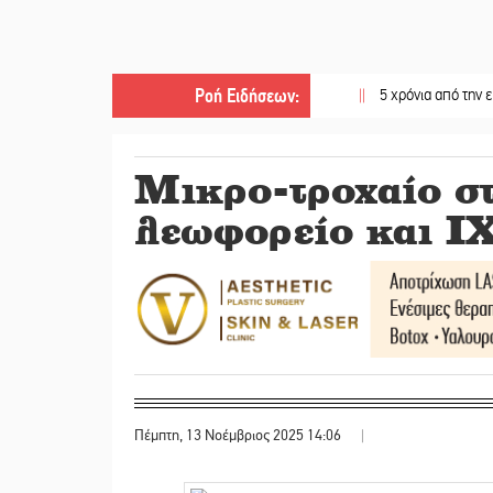
Ροή Ειδήσεων
:
||
5 χρόνια από την επανασύστ
Μικρο-τροχαίο σ
λεωφορείο και Ι
Πέμπτη, 13 Νοέμβριος 2025 14:06
|