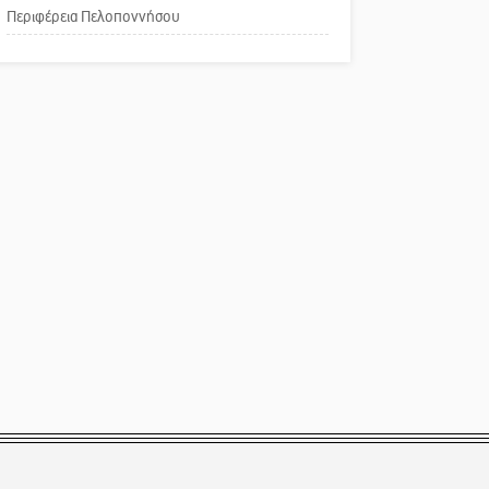
Περιφέρεια Πελοποννήσου
Παράδειγμα κοινωνικής
αναισθησίας
Πού βρίσκεται το ιστορικό
κέντρο της Σπάρτης;