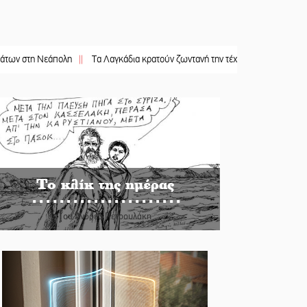
η Νεάπολη
||
Τα Λαγκάδια κρατούν ζωντανή την τέχνη της πέτρας
||
Στους ρυ
Το κλίκ της ημέρας
Του Ανδρέα Πετρουλάκη