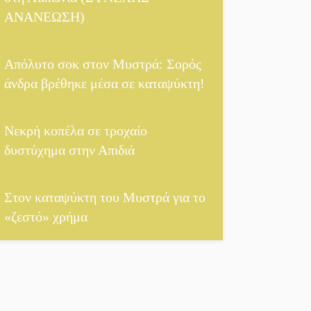
ΑΝΑΝΕΩΣΗ)
Στον τελικό του
Πρωταθλήματος
Ελλάδας Beach Soccer
Απόλυτο σοκ στον Μυστρά: Σορός
ο Π. Μαρτσούκος
άνδρα βρέθηκε μέσα σε καταψύκτη!
Η Έρη Ρίτσου
σχολιάζει τα…
Νεκρή κοπέλα σε τροχαίο
τραγελαφικά των
δυστύχημα στην Απιδιά
«κληρονόμων»
Ο Ήλιος αποκαλύπτει
Στον καταψύκτη του Μυστρά για το
τα μυστικά του: Νέες
«ζεστό» χρήμα
εικόνες φέρνουν στο
φως άγνωστες «δίνες»
στην επιφάνειά του
4,2 εκατ. ευρώ σε