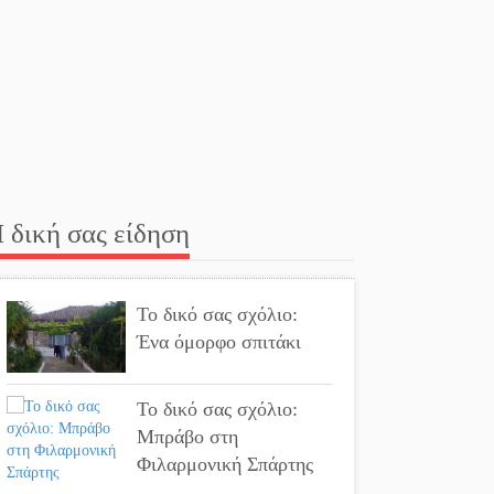
κτηνοτρόφους για ζώα
που θανατώθηκαν λόγω
επιζωοτιών
Η ψυχολογία της
ανατροπής στο
ποδόσφαιρο
Ένα «ταξίδι» τέχνης και
 δική σας είδηση
χρωμάτων στη Νεάπολη
Το δικό σας σχόλιο:
Τα Λαγκάδια κρατούν
Ένα όμορφο σπιτάκι
ζωντανή την τέχνη της
πέτρας
Το δικό σας σχόλιο:
Στους ρυθμούς της
Μπράβο στη
Ελεωνόρας Ζουγανέλη
Φιλαρμονική Σπάρτης
το Σαϊνοπούλειο