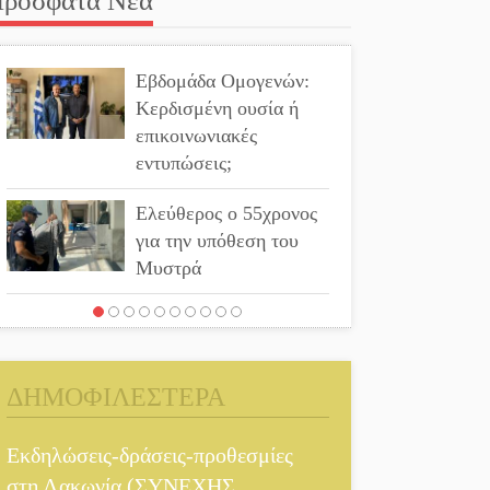
ρόσφατα Νέα
Εβδομάδα Ομογενών:
Κερδισμένη ουσία ή
επικοινωνιακές
εντυπώσεις;
Ελεύθερος ο 55χρονος
για την υπόθεση του
Μυστρά
Ποδοσφαιρικό
αντάμωμα για τους
Κοκκινοραχίτες
ΔΗΜΟΦΙΛΕΣΤΕΡΑ
Μάχης συνέχεια των
310 για τη Λαϊκή
Εκδηλώσεις-δράσεις-προθεσμίες
Σπάρτης
στη Λακωνία (ΣΥΝΕΧΗΣ