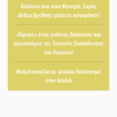
Απόλυτο σοκ στον Μυστρά: Σορός
«Χάθηκε ένας από τους απλούς,
άνδρα βρέθηκε μέσα σε καταψύκτη!
σπουδαίους ανθρώπους που
κάνουν τον κόσμο λίγο πιο
ανθρώπινο»
«Έφυγε» ένας γνήσιος Δάσκαλος και
Χωρίς «διακοπές» η ΕΛΑΣ:
πρωτοπόρος της Τεχνικής Εκπαίδευσης
Σάρωσε Πελοπόννησο και
στη Λακωνία
Λακωνία
«Έφυγε» ένας γνήσιος Δάσκαλος
Νεκρή κοπέλα σε τροχαίο δυστύχημα
και πρωτοπόρος της Τεχνικής
Εκπαίδευσης στη Λακωνία
στην Απιδιά
«Κλειστά» ανοιχτά προαύλια
στον Δ. Σπάρτης;