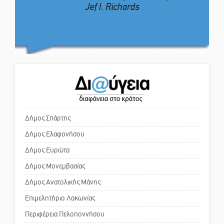
απόφαση
Λαϊκή Σπάρτης
Το δικό σας σχόλιο: Πώς να
Στον τελικό του Πρωταθλήματος
εμπιστευθείς;
Ελλάδας Beach Soccer ο Π.
Μαρτσούκος
Ο εξωραϊσμός της Πλατείας Ν.
Η Έρη Ρίτσου σχολιάζει τα…
Κόσμου και ένας ελλοχεύων
τραγελαφικά των «κληρονόμων»
κίνδυνος
Δήμος Σπάρτης
Δήμος Ελαφονήσου
Το δικό σας σχόλιο: «Κύριε
πρωθυπουργέ, ντροπή»
Δήμος Ευρώτα
Δήμος Μονεμβασίας
Δήμος Ανατολικής Μάνης
Το δικό σας σχόλιο: Ανοιχτή
επιστολή στον δήμαρχο Σπάρτης
Επιμελητήριο Λακωνίας
για τη λειτουργία του ΚΑΠΗ
Περιφέρεια Πελοποννήσου