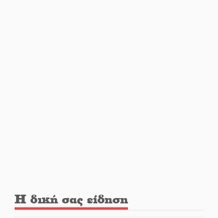
Δεκαπενταύγουστος στην
Πετρίνα: Αντάμωμα με μουσική,
χορό και παράδοση
Σωτήρια επέμβαση για ναυτικό
ανοιχτά του Γυθείου
Αποστολή εξετελέσθη στην
Ταϊβάν: Στη βάση τους τα
παγκόσμια Σπαρτιατόπουλα
«Ρίζες και Ρεύματα» στο
Ξηροκάμπι με Ίκαρη και
Ζερβάκη
Αμετάβλητος στο «τριάρι» ο
Η δική σας είδηση
κίνδυνος φωτιάς σε όλη τη
Λακωνία