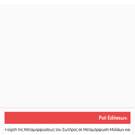
Ροή Ειδήσεων
:
 της Μεταμορφώσεως του Σωτήρος σε Μεταμόρφωση Μολάων και Ανθοχώρι
|