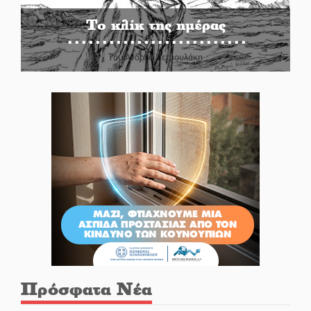
Το κλίκ της ημέρας
Του Ανδρέα Πετρουλάκη
Πρόσφατα Νέα