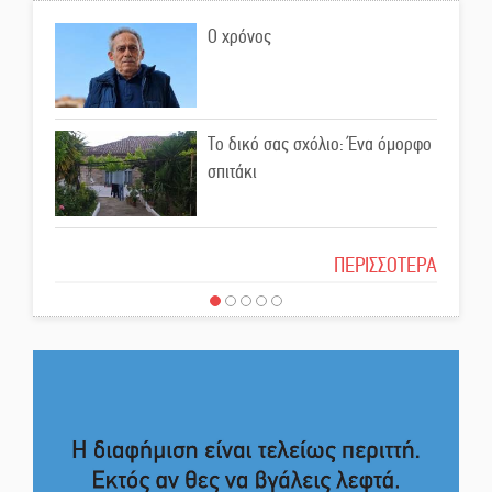
Ο χρόνος
Εβδομάδα Ομογενών:
Κερδισμένη ουσία ή
επικοινωνιακές εντυπώσεις;
Το δικό σας σχόλιο: Ένα όμορφο
Ελεύθερος ο 55χρονος για την
σπιτάκι
υπόθεση του Μυστρά
Το δικό σας σχόλιο: Μπράβο στη
ΠΕΡΙΣΣΟΤΕΡΑ
Εκδηλώσεις-δράσεις-
Φιλαρμονική Σπάρτης
προθεσμίες στη Λακωνία
(ΣΥΝΕΧΗΣ ΑΝΑΝΕΩΣΗ)
Το δικό σας σχόλιο: Σύντομη
Ποδοσφαιρικό αντάμωμα για
απάντηση σε διθυράμβους για το
τους Κοκκινοραχίτες
παλαιό Δικαστικό Μέγαρο
Το δικό σας σχόλιο: Ιερή
Μάχης συνέχεια των 310 για τη