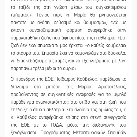
το ταξίδι της στη γνώση μέσω του συγκεκριμένου
τμήματος». Τόνισε πως «η Μαρία θα μνημονεύεται
πάντοτε με αγάπη, σεβασμό και θαυμασμό», ενώ με
έντονη συναισθηματική φόρτιση αναφέρθηκε στην
παρακαταθήκη ζωής που άφησε πίσω της η αθλήτρια: «Στη
ζωή δεν έχει σημασία τι μας έρχεται –ο καθείς κουβαλάει
το σταυρό του. Σημασία έχει να χαμογελάμε στα δύσκολα,
να διασκεδάζουμε τις χαρές και να εξοπλιζόμαστε με λίγη
παραπάνω τρέλα μέχρι το αύριο».
Ο πρόεδρος της ΕΟΕ, Ισίδωρος Κούβελος, παρέδωσε το
δίπλωμα στη μητέρα της Μαρίας Αριστοτέλους,
προβαίνοντας σε συγκινητικές αναφορές για το υψηλό
παράδειγμα αγωνιστικότητας στο στίβο και στη ζωή που
επέδειξε η άτυχη αθλήτρια. Στο πλαίσιο της ομιλίας του, ο
κ. Κούβελος αναφέρθηκε επίσης στη στενή συνεργασία
της ΕΟΕ με το ΤΟΔΑ, μέσω της διεξαγωγής του
ξενόγλωσσου Προγράμματος Μεταπτυχιακών Σπουδών