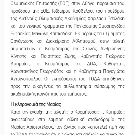
Ολυμπιακής Επιτροπής (ΕΟΕ) στην Αθήνα, παρουσία του
προέδρου της ΕΟΕ, Ισίδωρου Κούβελου, του προέδρου
της Διεθνούς Ολυμπιακής Ακαδημίας Χαρίλαου Τσολάκη
και του γενικού γραμματέα της Παγκόσμιας Ομοσπονδίας
Ξιφασκίας Μανώλη Κατσιαδάκη. Εκ μέρους του Τμήματος
Οργάνωσης και Διαχείρισης Αθλητισμού, στην τελετή
συμμετείχαν ο Κοσμήτορας της Σχολής Ανθρώπινης
Κίνησης και Ποιότητας Ζωής, Καθηγητής Γεώργιος
Κυπραίος, ο Κοσμήτορας της ΔΟΑ, Καθηγητής
Κωνσταντίνος Γεωργιάδης και η Καθηγήτρια Παναγιώτα
Αντωνοπούλου. Οι εκπρόσωποι του ΤΟΔΑ απηύθηναν
προς την οικογένεια τα συλλυπητήρια σύσσωμης της
ακαδημαϊκής κοινότητας του τμήματος.
Η κληρονομιά της Μαρίας
Κατά την έναρξη της τελετής, ο Κοσμήτορας Γ. Κυπραίος
αναφέρθηκε στη λαμπρή αθλητική σταδιοδρομία της
Μαρίας Αριστοτέλους, τονίζοντας πως «αποτελεί τιμή για
το ΤΟΔΑ το γεγονός ότι η εκλιπούσα επέλεξε να συνεχίσει