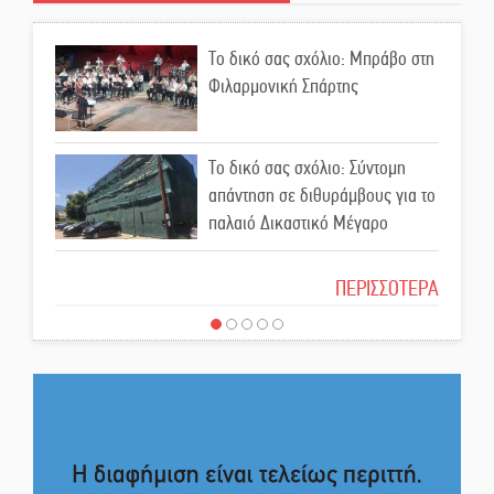
ΦοΔΣΑ για τα «σπιτάκια»
Το δικό σας σχόλιο: Μπράβο στη
Φιλαρμονική Σπάρτης
Εντολή διαγωνισμού για το
παλαιό Πρωτοδικείο Σπάρτης
Το δικό σας σχόλιο: Σύντομη
απάντηση σε διθυράμβους για το
Ασίστ στην εξωστρέφεια και την
παλαιό Δικαστικό Μέγαρο
άθληση, καλάθι «νίκης» στα
Ανώγεια
Το δικό σας σχόλιο: Ιερή
ΠΕΡΙΣΣΟΤΕΡΑ
απόφαση
Στον Μανουσόπουλο τα ηνία των
Ακαδημιών του Λεωνίδα
Γλυκόβρυσης
Το δικό σας σχόλιο: Πώς να
εμπιστευθείς;
Προληπτικός έλεγχος μνήμης για
ηλικιωμένους στη Σκάλα
Ο εξωραϊσμός της Πλατείας Ν.