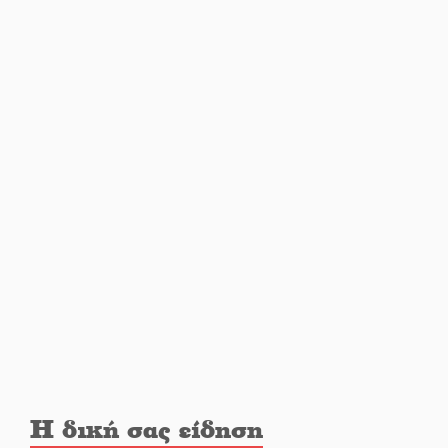
Υπάλληλοι ΠΕ Λακωνίας: «Στο
κόκκινο το σύνολο των
Υπηρεσιών από την
υποστελέχωση»
Φως σε μπαράζ διαρρήξεων
στον Δ. Ευρώτα
Υπερηφάνεια και αποθέωση!
Δύο μετάλλια για τη Λακωνία
στους Παιδικούς Αγώνες
Εντοπισμός και διάσωση
μεταναστών ανοιχτά του
Ταίναρου
Η δική σας είδηση
Και ο Π. Νίκας δείχνει τον