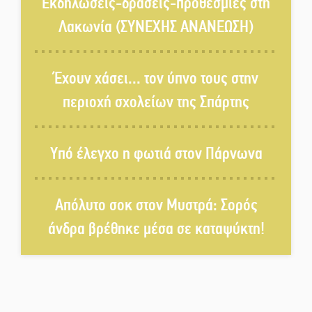
Σαίξπηρ που αψηφά τον χρόνο
Εκδηλώσεις-δράσεις-προθεσμίες στη
Λακωνία (ΣΥΝΕΧΗΣ ΑΝΑΝΕΩΣΗ)
Στη φάκα της Ασφάλειας Σπάρτης
μέλος της σπείρας των
Έχουν χάσει... τον ύπνο τους στην
«κουκουλοφόρων»
περιοχή σχολείων της Σπάρτης
Δεν χαλαρώνει η επιφυλακή για
φωτιές στη Λακωνία
Υπό έλεγχο η φωτιά στον Πάρνωνα
Κατεβαίνει ο γενικός ρεύματος
Απόλυτο σοκ στον Μυστρά: Σορός
σε Έλος και αρδευτικά 4
περιοχών του Δ. Ευρώτα
άνδρα βρέθηκε μέσα σε καταψύκτη!
Δημοσιεύτηκε η προκήρυξη του
διαγωνισμού για το παλαιό
Πρωτοδικείο Σπάρτης