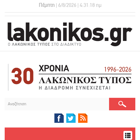
Πέμπτη
| 6/8/2026 | 4:31:19 πμ