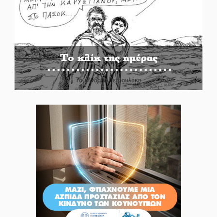
Το κλίκ της ημέρας
Του Ανδρέα Πετρουλάκη