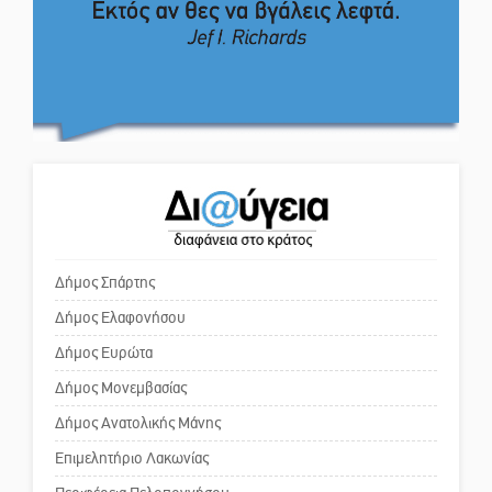
Κόσμου και ένας ελλοχεύων
Στα «σπλάχνα» της ΑΑΔΕ οι
κίνδυνος
αγροτικές ενισχύσεις
Το δικό σας σχόλιο: «Κύριε
πρωθυπουργέ, ντροπή»
Εκδηλώσεις-δράσεις-
προθεσμίες στη Λακωνία
(ΣΥΝΕΧΗΣ ΑΝΑΝΕΩΣΗ)
Το δικό σας σχόλιο: Ανοιχτή
επιστολή στον δήμαρχο Σπάρτης
Νεκρή κοπέλα σε τροχαίο
για τη λειτουργία του ΚΑΠΗ
δυστύχημα στην Απιδιά
Δήμος Σπάρτης
Δήμος Ελαφονήσου
Το δικό σας σχόλιο: Παράδειγμα
κοινωνικής αναισθησίας
Δήμος Ευρώτα
Δήμος Μονεμβασίας
Δήμος Ανατολικής Μάνης
Πού βρίσκεται το ιστορικό
κέντρο της Σπάρτης;
Επιμελητήριο Λακωνίας