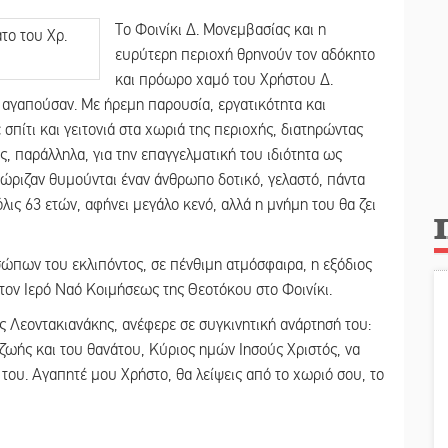
Το Φοινίκι Δ. Μονεμβασίας και η
ευρύτερη περιοχή θρηνούν τον αδόκητο
και πρόωρο χαμό του Χρήστου Δ.
αγαπούσαν. Με ήρεμη παρουσία, εργατικότητα και
σπίτι και γειτονιά στα χωριά της περιοχής, διατηρώντας
ς, παράλληλα, για την επαγγελματική του ιδιότητα ως
ώριζαν θυμούνται έναν άνθρωπο δοτικό, γελαστό, πάντα
λις 63 ετών, αφήνει μεγάλο κενό, αλλά η μνήμη του θα ζει
πων του εκλιπόντος, σε πένθιμη ατμόσφαιρα, η εξόδιος
τον Ιερό Ναό Κοιμήσεως της Θεοτόκου στο Φοινίκι.
ς Λεοντακιανάκης, ανέφερε σε συγκινητική ανάρτησή του:
ζωής και του θανάτου, Κύριος ημών Ιησούς Χριστός, να
του. Αγαπητέ μου Χρήστο, θα λείψεις από το χωριό σου, το