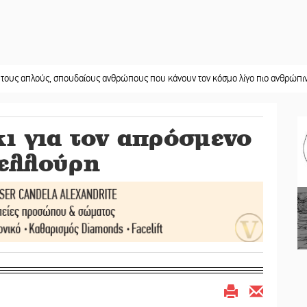
ύς, σπουδαίους ανθρώπους που κάνουν τον κόσμο λίγο πιο ανθρώπινο»
||
Χω
ι για τον απρόσμενο
Φελλούρη