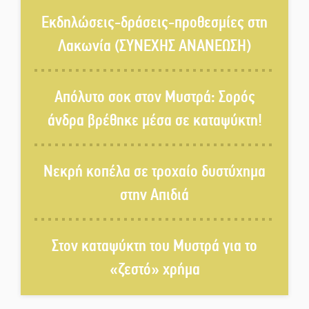
«Κλειστά» ανοιχτά προαύλια
στον Δ. Σπάρτης;
Εκδηλώσεις-δράσεις-προθεσμίες στη
Λακωνία (ΣΥΝΕΧΗΣ ΑΝΑΝΕΩΣΗ)
Δεκαπενταύγουστος στην
Πετρίνα: Αντάμωμα με μουσική,
Απόλυτο σοκ στον Μυστρά: Σορός
χορό και παράδοση
άνδρα βρέθηκε μέσα σε καταψύκτη!
Σωτήρια επέμβαση για ναυτικό
ανοιχτά του Γυθείου
Νεκρή κοπέλα σε τροχαίο δυστύχημα
στην Απιδιά
Αποστολή εξετελέσθη στην
Ταϊβάν: Στη βάση τους τα
παγκόσμια Σπαρτιατόπουλα
Στον καταψύκτη του Μυστρά για το
«ζεστό» χρήμα
«Ρίζες και Ρεύματα» στο
Ξηροκάμπι με Ίκαρη και
Ζερβάκη