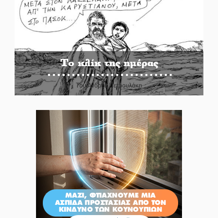
Το κλίκ της ημέρας
Του Ανδρέα Πετρουλάκη