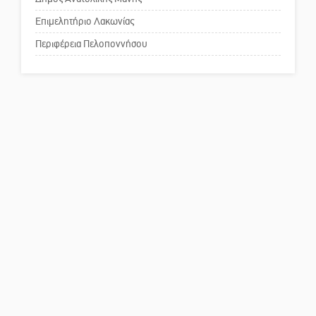
Το δικό σας σχόλιο: Παράδειγμα
κοινωνικής αναισθησίας
Επιμελητήριο Λακωνίας
Περιφέρεια Πελοποννήσου
Πού βρίσκεται το ιστορικό
κέντρο της Σπάρτης;