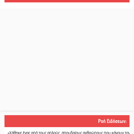
Ροή Ειδήσεων
:
άθηκε ένας από τους απλούς, σπουδαίους ανθρώπους που κάνουν τον κόσμο λί