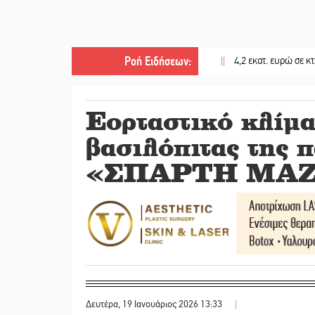
Ροή Ειδήσεων
:
||
4,2 εκατ. ευρώ σε κτηνοτρόφου
Εορταστικό κλίμα
βασιλόπιτας της 
«ΣΠΑΡΤΗ ΜΑΖ
Δευτέρα, 19 Ιανουάριος 2026 13:33
|