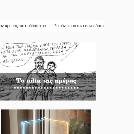
στο ποδόσφαιρο
||
5 χρόνια από την επανασύσταση της ΙΜ Παναγίας Βρεσθενιτί
Το κλίκ της ημέρας
Του Ανδρέα Πετρουλάκη