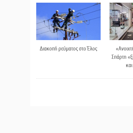
Διακοπή ρεύματος στο Έλος
«Ανοιχτ
Σπάρτη «ξ
κα