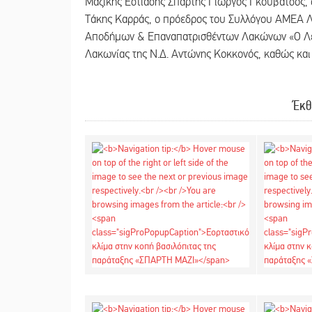
Μαζικής Εστίασης Σπάρτης Γιώργος Γκουβάτσος, 
Τάκης Καρράς, ο πρόεδρος του Συλλόγου ΑΜΕΑ Λ
Αποδήμων & Επαναπατρισθέντων Λακώνων «Ο Λε
Λακωνίας της Ν.Δ. Αντώνης Κοκκονός, καθώς κα
Έκθ