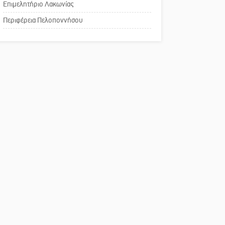
Επιμελητήριο Λακωνίας
Το δικό σας σχόλιο:
Περιφέρεια Πελοποννήσου
Παράδειγμα κοινωνικής
αναισθησίας
Πού βρίσκεται το ιστορικό
κέντρο της Σπάρτης;