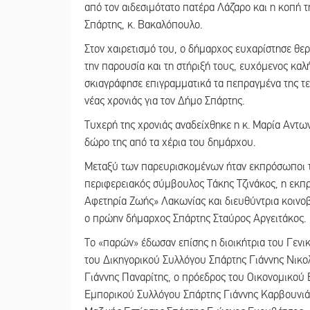
από τον αιδεσιμότατο πατέρα Λάζαρο και η κοπή 
Σπάρτης, κ. Βακαλόπουλο.
Στον χαιρετισμό του, ο δήμαρχος ευχαρίστησε θερ
την παρουσία και τη στήριξή τους, ευχόμενος καλ
σκιαγράφησε επιγραμματικά τα πεπραγμένα της τελε
νέας χρονιάς για τον Δήμο Σπάρτης.
Τυχερή της χρονιάς αναδείχθηκε η κ. Μαρία Αντω
δώρο της από τα χέρια του δημάρχου.
Μεταξύ των παρευρισκομένων ήταν εκπρόσωποι τ
περιφερειακός σύμβουλος Τάκης Τζινάκος, η εκπ
Αφετηρία Ζωής» Λακωνίας και διευθύντρια κοινο
ο πρώην δήμαρχος Σπάρτης Σταύρος Αργειτάκος.
Το «παρών» έδωσαν επίσης η διοικήτρια του Γεν
του Δικηγορικού Συλλόγου Σπάρτης Γιάννης Νικο
Γιάννης Παναρίτης, ο πρόεδρος του Οικονομικού 
Εμπορικού Συλλόγου Σπάρτης Γιάννης Καρβουνιά