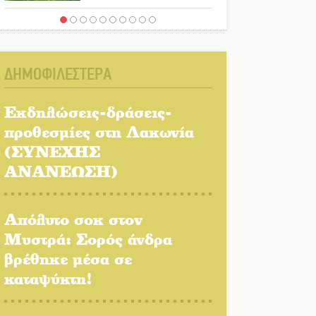
Ένα «ταξίδι» τέχνης και
χρωμάτων στη Νεάπολη
ΔΗΜΟΦΙΛΕΣΤΕΡΑ
Τα Λαγκάδια κρατούν
ζωντανή την τέχνη της
Εκδηλώσεις-δράσεις-
πέτρας
προθεσμίες στη Λακωνία
(ΣΥΝΕΧΗΣ
Στους ρυθμούς της
Ελεωνόρας Ζουγανέλη το
ΑΝΑΝΕΩΣΗ)
Σαϊνοπούλειο
Απόλυτο σοκ στον
Πλούσιο πολιτιστικό
πρόγραμμα δίνει «χρώμα»
Μυστρά: Σορός άνδρα
στον Αύγουστο του Λαχίου
βρέθηκε μέσα σε
καταψύκτη!
Χασισοφυτεία στην
Παλαιοπαναγιά ξεσκέπασε η