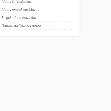
Δήμος Μονεμβασίας
Σπάρτης για τη λειτουργία
του ΚΑΠΗ
Δήμος Ανατολικής Μάνης
Επιμελητήριο Λακωνίας
Το δικό σας σχόλιο:
Περιφέρεια Πελοποννήσου
Παράδειγμα κοινωνικής
αναισθησίας
Πού βρίσκεται το ιστορικό
κέντρο της Σπάρτης;