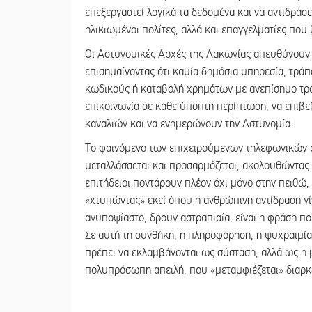
επεξεργαστεί λογικά τα δεδομένα και να αντιδράσε
ηλικιωμένοι πολίτες, αλλά και επαγγελματίες που
Οι Αστυνομικές Αρχές της Λακωνίας απευθύνουν 
επισημαίνοντας ότι καμία δημόσια υπηρεσία, τράπ
κωδικούς ή καταβολή χρημάτων με ανεπίσημο τρόπ
επικοινωνία σε κάθε ύποπτη περίπτωση, να επι
καναλιών και να ενημερώνουν την Αστυνομία.
Το φαινόμενο των επιχειρούμενων τηλεφωνικών α
μεταλλάσσεται και προσαρμόζεται, ακολουθώντας 
επιτήδειοι ποντάρουν πλέον όχι μόνο στην πειθώ, 
«χτυπώντας» εκεί όπου η ανθρώπινη αντίδραση γί
ανυποψίαστο, δρουν αστραπιαία, είναι η φράση π
Σε αυτή τη συνθήκη, η πληροφόρηση, η ψυχραιμί
πρέπει να εκλαμβάνονται ως σύσταση, αλλά ως η 
πολυπρόσωπη απειλή, που «μεταμφιέζεται» διαρκ