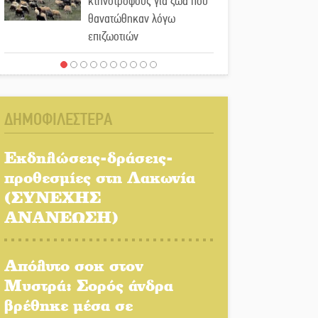
κτηνοτρόφους για ζώα που
θανατώθηκαν λόγω
επιζωοτιών
Η ψυχολογία της ανατροπής
στο ποδόσφαιρο
ΔΗΜΟΦΙΛΕΣΤΕΡΑ
Ένα «ταξίδι» τέχνης και
χρωμάτων στη Νεάπολη
Εκδηλώσεις-δράσεις-
προθεσμίες στη Λακωνία
Τα Λαγκάδια κρατούν
(ΣΥΝΕΧΗΣ
ζωντανή την τέχνη της
ΑΝΑΝΕΩΣΗ)
πέτρας
Στους ρυθμούς της
Απόλυτο σοκ στον
Ελεωνόρας Ζουγανέλη το
Μυστρά: Σορός άνδρα
Σαϊνοπούλειο
βρέθηκε μέσα σε