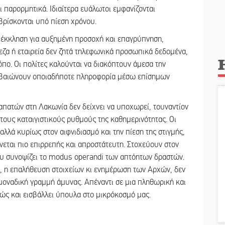
ι παρορμητικά. Ιδιαίτερα ευάλωτοι εμφανίζονται
 βρίσκονται υπό πίεση χρόνου.
έκκληση για αυξημένη προσοχή και επαγρύπνηση,
εζα ή εταιρεία δεν ζητά τηλεφωνικά προσωπικά δεδομένα,
ο. Οι πολίτες καλούνται να διακόπτουν άμεσα την
βεβαιώνουν οποιαδήποτε πληροφορία μέσω επίσημων
πατών στη Λακωνία δεν δείχνει να υποχωρεί, τουναντίον
τους καταιγιστικούς ρυθμούς της καθημερινότητας. Οι
αλλά κυρίως στον αιφνιδιασμό και την πίεση της στιγμής,
νεται πιο επιρρεπής και απροστάτευτη. Στοχεύουν στον
ου συνοψίζει το modus operandi των απτόητων δραστών.
α, η επαλήθευση στοιχείων κι ενημέρωση των Αρχών, δεν
μοναδική γραμμή άμυνας. Απέναντι σε μια πληθωρική και
ώς και εισβάλλει ύπουλα στο μικρόκοσμό μας.