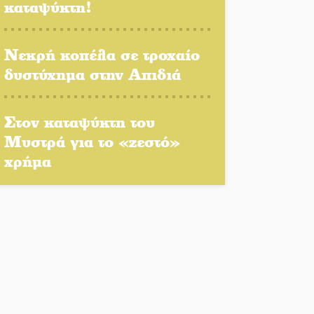
καταψύκτη!
Πλούσιο πολιτιστικό
πρόγραμμα δίνει «χρώμα»
στον Αύγουστο του Λαχίου
Νεκρή κοπέλα σε τροχαίο
δυστύχημα στην Απιδιά
Χασισοφυτεία στην
Παλαιοπαναγιά ξεσκέπασε η
Αστυνομία
Στον καταψύκτη του
Μυστρά για το «ζεστό»
Μπαρόκ μελωδίες κάτω
χρήμα
από την αυγουστιάτικη
πανσέληνο της
Μονεμβασιάς
Διακοπή ρεύματος στο Έλος
Στο Γύθειο η Άντζελα
Γκερέκου