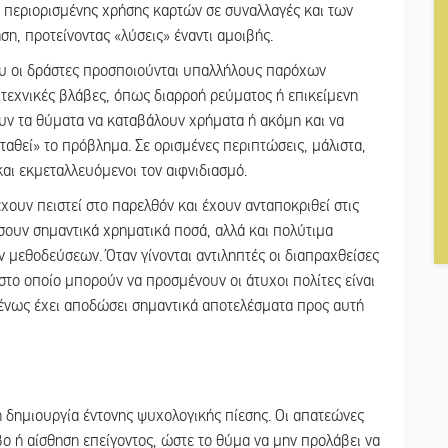
ς περιορισμένης χρήσης καρτών σε συναλλαγές και των
η, προτείνοντας «λύσεις» έναντι αμοιβής.
ου οι δράστες προσποιούνται υπαλλήλους παρόχων
 τεχνικές βλάβες, όπως διαρροή ρεύματος ή επικείμενη
ουν τα θύματα να καταβάλουν χρήματα ή ακόμη και να
θεί» το πρόβλημα. Σε ορισμένες περιπτώσεις, μάλιστα,
 και εκμεταλλευόμενοι τον αιφνιδιασμό.
χουν πειστεί στο παρελθόν και έχουν ανταποκριθεί στις
σουν σημαντικά χρηματικά ποσά, αλλά και πολύτιμα
 μεθοδεύσεων. Όταν γίνονται αντιληπτές οι διαπραχθείσες
 στο οποίο μπορούν να προσμένουν οι άτυχοι πολίτες είναι
ένως έχει αποδώσει σημαντικά αποτελέσματα προς αυτή
 δημιουργία έντονης ψυχολογικής πίεσης. Οι απατεώνες
ο ή αίσθηση επείγοντος, ώστε το θύμα να μην προλάβει να