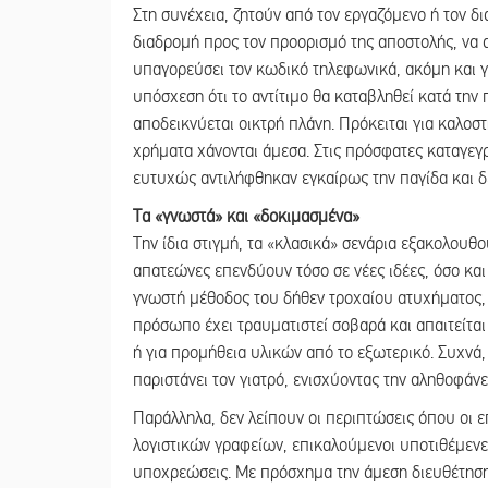
Στη συνέχεια, ζητούν από τον εργαζόμενο ή τον δι
διαδρομή προς τον προορισμό της αποστολής, να 
υπαγορεύσει τον κωδικό τηλεφωνικά, ακόμη και γ
υπόσχεση ότι το αντίτιμο θα καταβληθεί κατά την 
αποδεικνύεται οικτρή πλάνη. Πρόκειται για καλο
χρήματα χάνονται άμεσα. Στις πρόσφατες καταγεγ
ευτυχώς αντιλήφθηκαν εγκαίρως την παγίδα και δ
Τα «γνωστά» και «δοκιμασμένα»
Την ίδια στιγμή, τα «κλασικά» σενάρια εξακολουθο
απατεώνες επενδύουν τόσο σε νέες ιδέες, όσο και
γνωστή μέθοδος του δήθεν τροχαίου ατυχήματος, 
πρόσωπο έχει τραυματιστεί σοβαρά και απαιτείτα
ή για προμήθεια υλικών από το εξωτερικό. Συχνά
παριστάνει τον γιατρό, ενισχύοντας την αληθοφάνε
Παράλληλα, δεν λείπουν οι περιπτώσεις όπου οι ε
λογιστικών γραφείων, επικαλούμενοι υποτιθέμενε
υποχρεώσεις. Με πρόσχημα την άμεση διευθέτηση