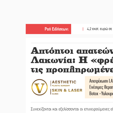
Ροή Ειδήσεων
:
||
4,2 εκατ. ευρώ σε κτηνοτρό
Απτόητοι απατεών
Λακωνία: Η «φρέ
τις προπληρωμένε
Συνεχίζονται και εξελίσσονται οι επιχειρούμενες 