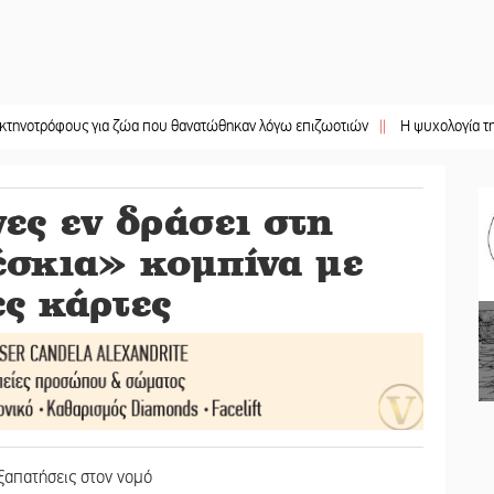
φους για ζώα που θανατώθηκαν λόγω επιζωοτιών
||
Η ψυχολογία της ανατροπ
ες εν δράσει στη
σκια» κομπίνα με
ς κάρτες
εξαπατήσεις στον νομό