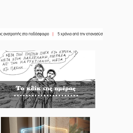
ής στο ποδόσφαιρο
||
5 χρόνια από την επανασύσταση της ΙΜ Παναγίας Βρεσθε
Το κλίκ της ημέρας
Του Ανδρέα Πετρουλάκη