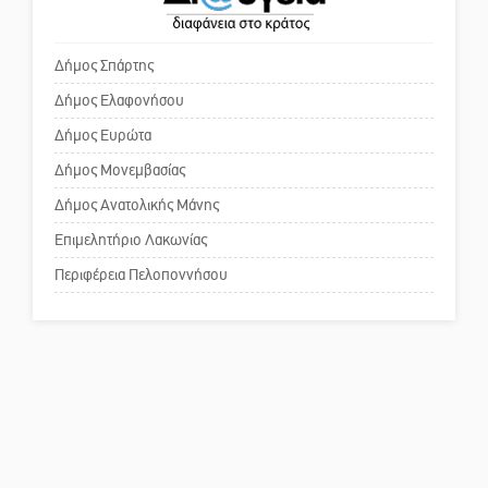
χρωμάτων στη Νεάπολη
πρωθυπουργέ, ντροπή»
Δήμος Σπάρτης
Δήμος Ελαφονήσου
Το δικό σας σχόλιο: Ανοιχτή
επιστολή στον δήμαρχο Σπάρτης
Δήμος Ευρώτα
για τη λειτουργία του ΚΑΠΗ
Δήμος Μονεμβασίας
Δήμος Ανατολικής Μάνης
Το δικό σας σχόλιο: Παράδειγμα
κοινωνικής αναισθησίας
Επιμελητήριο Λακωνίας
Περιφέρεια Πελοποννήσου
Πού βρίσκεται το ιστορικό
κέντρο της Σπάρτης;